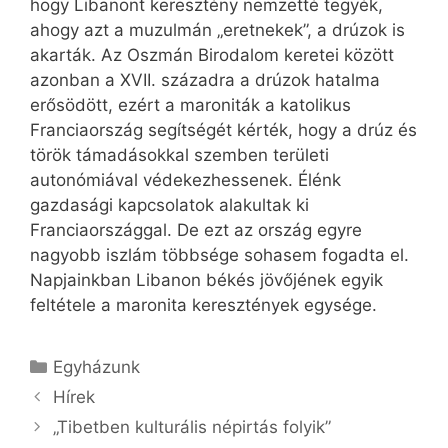
hogy Libanont keresztény nemzetté tegyék,
ahogy azt a muzulmán „eretnekek”, a drúzok is
akarták. Az Oszmán Birodalom keretei között
azonban a XVII. századra a drúzok hatalma
erősödött, ezért a maroniták a katolikus
Franciaország segítségét kérték, hogy a drúz és
török támadásokkal szemben területi
autonómiával védekezhessenek. Élénk
gazdasági kapcsolatok alakultak ki
Franciaországgal. De ezt az ország egyre
nagyobb iszlám többsége sohasem fogadta el.
Napjainkban Libanon békés jövőjének egyik
feltétele a maronita keresztények egysége.
Kategória
Egyházunk
Hírek
„Tibetben kulturális népirtás folyik”