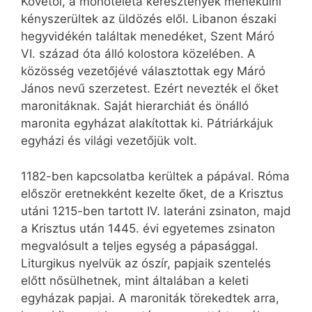
Követői, a monoteleta keresztények menekülni
kényszerültek az üldözés elől. Libanon északi
hegyvidékén találtak menedéket, Szent Máró
VI. század óta álló kolostora közelében. A
közösség vezetőjévé választottak egy Máró
János nevű szerzetest. Ezért nevezték el őket
maronitáknak. Saját hierarchiát és önálló
maronita egyházat alakítottak ki. Pátriárkájuk
egyházi és világi vezetőjük volt.
1182-ben kapcsolatba kerültek a pápával. Róma
először eretnekként kezelte őket, de a Krisztus
utáni 1215-ben tartott IV. lateráni zsinaton, majd
a Krisztus után 1445. évi egyetemes zsinaton
megvalósult a teljes egység a pápasággal.
Liturgikus nyelvük az ószír, papjaik szentelés
előtt nősülhetnek, mint általában a keleti
egyházak papjai. A maroniták törekedtek arra,