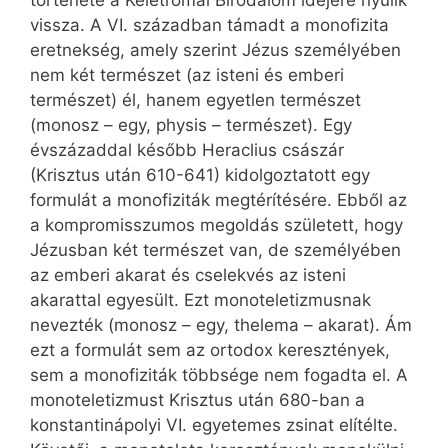
története a Keletrómai Birodalom idejére nyúlik
vissza. A VI. században támadt a monofizita
eretnekség, amely szerint Jézus személyében
nem két természet (az isteni és emberi
természet) él, hanem egyetlen természet
(monosz – egy, physis – természet). Egy
évszázaddal később Heraclius császár
(Krisztus után 610-641) kidolgoztatott egy
formulát a monofiziták megtérítésére. Ebből az
a kompromisszumos megoldás született, hogy
Jézusban két természet van, de személyében
az emberi akarat és cselekvés az isteni
akarattal egyesült. Ezt monoteletizmusnak
nevezték (monosz – egy, thelema – akarat). Ám
ezt a formulát sem az ortodox keresztények,
sem a monofiziták többsége nem fogadta el. A
monoteletizmust Krisztus után 680-ban a
konstantinápolyi VI. egyetemes zsinat elítélte.