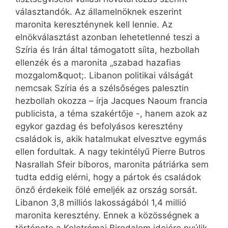
választandók. Az államelnöknek eszerint
maronita kereszténynek kell lennie. Az
elnökválasztást azonban lehetetlenné teszi a
Szíria és Irán által támogatott síita, hezbollah
ellenzék és a maronita „szabad hazafias
mozgalom&quot;. Libanon politikai válságát
nemcsak Szíria és a szélsőséges palesztin
hezbollah okozza – írja Jacques Naoum francia
publicista, a téma szakértője -, hanem azok az
egykor gazdag és befolyásos keresztény
családok is, akik hatalmukat elvesztve egymás
ellen fordultak. A nagy tekintélyű Pierre Butros
Nasrallah Sfeir bíboros, maronita pátriárka sem
tudta eddig elérni, hogy a pártok és családok
önző érdekeik fölé emeljék az ország sorsát.
Libanon 3,8 milliós lakosságából 1,4 millió
maronita keresztény. Ennek a közösségnek a