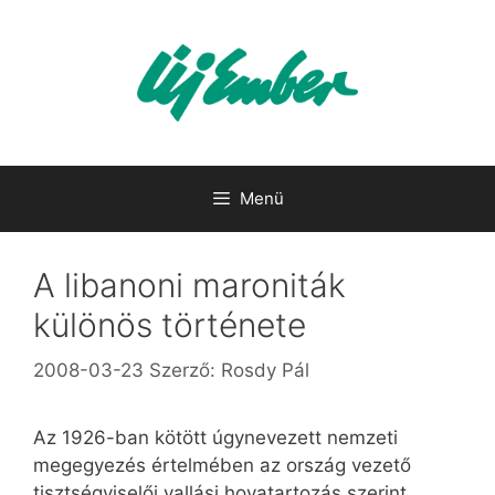
Kilépés
a
tartalomba
Menü
A libanoni maroniták
különös története
2008-03-23
Szerző:
Rosdy Pál
Az 1926-ban kötött úgynevezett nemzeti
megegyezés értelmében az ország vezető
tisztségviselői vallási hovatartozás szerint