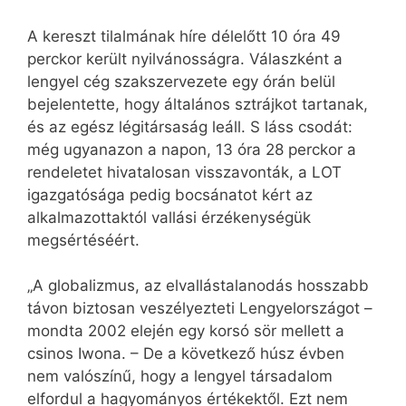
A kereszt tilalmának híre délelőtt 10 óra 49
perckor került nyilvánosságra. Válaszként a
lengyel cég szakszervezete egy órán belül
bejelentette, hogy általános sztrájkot tartanak,
és az egész légitársaság leáll. S láss csodát:
még ugyanazon a napon, 13 óra 28 perckor a
rendeletet hivatalosan visszavonták, a LOT
igazgatósága pedig bocsánatot kért az
alkalmazottaktól vallási érzékenységük
megsértéséért.
„A globalizmus, az elvallástalanodás hosszabb
távon biztosan veszélyezteti Lengyelországot –
mondta 2002 elején egy korsó sör mellett a
csinos Iwona. – De a következő húsz évben
nem valószínű, hogy a lengyel társadalom
elfordul a hagyományos értékektől. Ezt nem