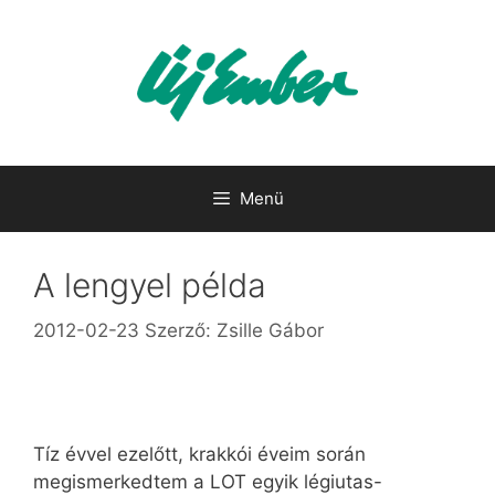
Kilépés
a
tartalomba
Menü
A lengyel példa
2012-02-23
Szerző:
Zsille Gábor
Tíz évvel ezelőtt, krakkói éveim során
megismerkedtem a LOT egyik légiutas-