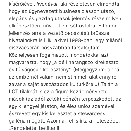
kísérőjével,
Iwonával,
aki részletesen elmondta,
hogy az úgynevezett business classon utazó,
elegáns és gazdag utasok jelentős része milyen
elképesztően műveletlen, sőt ostoba. E tömör
jellemzés arra a vezető beosztású brüsszeli
hivatalnokra is illik, akivel 1998-ban, egy milánói
díszvacsorán hosszabban társalogtam.
Közhelyesen fogalmazott mondatokkal azt
magyarázta, hogy „a déli harangszó kirekesztő
és túlságosan keresztény”. (Megjegyzem: annál
az embernél valami nem stimmel, akit ennyire
zavar a saját évszázados kultúrköre…) Talán a
LOT tilalmát is ez a figura kezdeményezte:
mások (az adófizetők) pénzén terpeszkedett az
egyik lengyel járaton, és éles uniós szemével
észrevett egy kis keresztet a stewardess
gallérja mögött. Azonnal fel is írta a noteszébe:
„Rendelettel betiltani!”