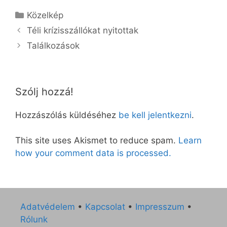
Kategória
Közelkép
Téli krízisszállókat nyitottak
Találkozások
Szólj hozzá!
Hozzászólás küldéséhez
be kell jelentkezni
.
This site uses Akismet to reduce spam.
Learn
how your comment data is processed.
Adatvédelem
•
Kapcsolat
•
Impresszum
•
Rólunk