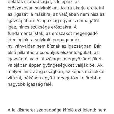
belátás szabadságát, s leleplezi az
erőszakosan sulykolókat. Aki rá akarja erőltetni
az „igazát” a másikra, az valójában nem hisz az
igazságában. Az igazság ugyanis önmagától
igaz, nincs szüksége erőszakra. A
fundamentalisták, az erőszakot megengedő
ideológiák, a sulykoló propagandák
nyilvánvalóan nem bíznak az igazságban. Bár
első pillantásra csodáljuk elszántságukat, az
igazságról való látszólagos meggyőződésüket,
valójában éppen gyöngeségüket vallják be. Aki
mélyen hisz az igazságban, az képes másokkal
vitázni, békésen együtt tapogatózni előrébb a
nagyobb igazság felé.
A lelkiismeret szabadsága kifelé azt jelenti: nem