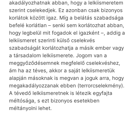
akadályozhatnak abban, hogy a lelkiismeretem
szerint cselekedjek. Ez azonban csak bizonyos
korlátok között igaz. Míg a belátás szabadsága
befelé korlátlan – senki sem korlátozhat abban,
hogy legbelül mit fogadok el igazként –, addig a
lelkiismeret szerinti külső cselekvés
szabadságát korlátozhatja a másik ember vagy
a társadalom lelkiismerete. Jogom van a
meggyőződésemnek megfelelő cselekvéshez,
ám ha az téves, akkor a saját lelkiismeretük
alapján másoknak is megvan a joguk arra, hogy
megakadályozzanak ebben (terrorcselekmény).
A tévedő lelkiismeretnek is létezik egyfajta
méltósága, s ezt bizonyos esetekben
méltányolni lehet.