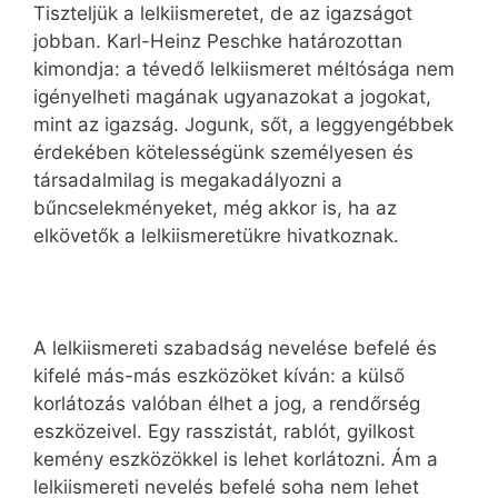
Tiszteljük a lelkiismeretet, de az igazságot
jobban. Karl-Heinz Peschke határozottan
kimondja: a tévedő lelkiismeret méltósága nem
igényelheti magának ugyanazokat a jogokat,
mint az igazság. Jogunk, sőt, a leggyengébbek
érdekében kötelességünk személyesen és
társadalmilag is megakadályozni a
bűncselekményeket, még akkor is, ha az
elkövetők a lelkiismeretükre hivatkoznak.
A lelkiismereti szabadság nevelése befelé és
kifelé más-más eszközöket kíván: a külső
korlátozás valóban élhet a jog, a rendőrség
eszközeivel. Egy rasszistát, rablót, gyilkost
kemény eszközökkel is lehet korlátozni. Ám a
lelkiismereti nevelés befelé soha nem lehet