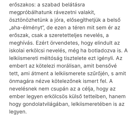
erőszakos: a szabad belátásra
megpróbálhatunk rávezetni valakit,
ösztönözhetünk a jóra, elősegíthetjük a belső
„aha-élményt”, de ezen a téren mit sem ér az
erőszak, csak a szeretetteljes nevelés, a
meghívás. Ezért örvendetes, hogy elindult az
iskolai erkölcsi nevelés, még ha botladozva is. A
lelkiismereti méltóság tisztelete ezt igényli. Az
embert az kötelezi morálisan, amit bensővé
tett, ami átment a lelkiismerete szűrőjén, s amit
önmagára nézve kötelezőnek ismert fel. A
nevelésnek nem csupán az a célja, hogy az
ember legyen erkölcsös külső tetteiben, hanem
hogy gondolatvilágában, lelkiismeretében is az
legyen.