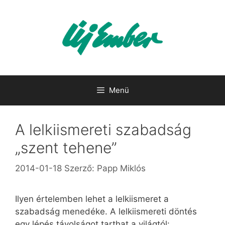
Kilépés
a
tartalomba
Menü
A lelkiismereti szabadság
„szent tehene”
2014-01-18
Szerző:
Papp Miklós
Ilyen értelemben lehet a lelkiismeret a
szabadság menedéke. A lelkiismereti döntés
egy lépés távolságot tarthat a világtól: