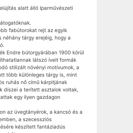
lújítás alatt álló Iparművészeti
látogatóknak.
ebb fabútorokat rejt az egyik
s néhány tárgy erejéig, hogy a
ó.
hék Endre bútorgyárában 1900 körül
thatatlannak látszó ívelt formák
odó stilizált növényi motívumok, a
tt több különleges tárgy is, mint
ös ruhás nő című kárpitjának
díszei a terített asztalok voltak,
hattak egy ilyen gazdagon
alon az üvegtányérok, a kancsó és a
remben, a szecessziós
ésére készített fantáziadús