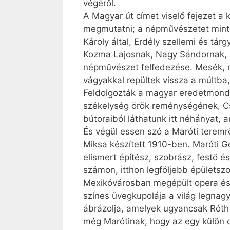
végéről.
A Magyar út címet viselő fejezet a
megmutatni; a népművészetet mint ih
Károly által, Erdély szellemi és tárg
Kozma Lajosnak, Nagy Sándornak, Kö
népművészet felfedezése. Mesék, m
vágyakkal repültek vissza a múltba
Feldolgozták a magyar eredetmondát
székelység örök reménységének, Csa
bútoraiból láthatunk itt néhányat, 
És végül essen szó a Maróti teremr
Miksa készített 1910-ben. Maróti 
elismert építész, szobrász, festő é
számon, itthon legföljebb épületsz
Mexikóvárosban megépült opera és n
színes üvegkupolája a világ legnag
ábrázolja, amelyek ugyancsak Róth
még Marótinak, hogy az egy külön 