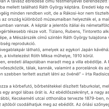
stván A tavasz ébredése című festményével berendezett 
zoba mellett található Ráth György képtára. Eredeti kép
éig minden rendben volt, de a Rákosi-kor nem tisztelte
és az ország különböző múzeumaiban helyezték el, a mai n
ban vannak. A képtár a jelentős itáliai és németalföl
értékesebb része volt. Tiziano, Rubens, Tintoretto alko
épe, a Mészárszék című szintén Ráth György tulajdona v
öbbség reprodukció.
s üvegablakpár látható, amelyek az egykori Japán kávéház
e, a kivitelezést Róth Miksa műhelye, 1910 körül.
épen, eredeti állapotában maradt meg a villa ebédlője. 
 evőeszközök, tálak, kannák, valamint a porcelánok és a
n szebben terített asztalt látni az övénél” – írta Radisi
za a körbefutó, bőrbetétekkel díszített faburkolat, m
 egy angol lábas órát is. Az ebédlőszekrényt, a nagy as
ábbi, Kecskeméti utcai otthonába tervezte 1879-ben, n
ajtóból csodálhatjuk meg az ebédlőt. Az óriási szőnyeg