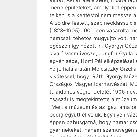
álmát. Aki arrafelé sétál, mostaná
menő épületeket, amelyeket éppen fe
telken, s a kerítéstől nem messze 
A zöldre festett, szép neoklasszicis
(1828–1905) 1901-ben vásárolta meg
nemcsak tehetős műgyűjtő volt, han
egészen így nézett ki, Györgyi Géza
kiváló vasművésze, Jungfer Gyula k
egyénisége, Horti Pál elképzelései 
Férje halála után Melcsiczky Gizel
kikötéssel, hogy „Ráth György Múze
Országos Magyar Iparművészeti Múze
tulajdonos végrendeletét 1906 nove
császár is megtekintette a múzeum
„Mert a múzeum és az igazi amatőr 
pedig együtt él velük. Egy ilyen v
éppen babusgatná, hogy hamar csön
gyermekeket, hanem szemüvegén át ké