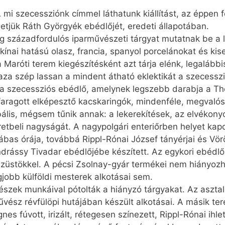
mi szecessziónk címmel láthatunk kiállítást, az éppen fe
ük Ráth Györgyék ebédlőjét, eredeti állapotában.
századfordulós iparművészeti tárgyat mutatnak be a 
kínai hatású olasz, francia, spanyol porcelánokat és kis
Maróti terem kiegészítésként azt tárja elénk, legalábbi
aza szép lassan a mindent átható eklektikát a szecesszi
 a szecessziós ebédlő, amelynek legszebb darabja a T
faragott elképesztő kacskaringók, mindenféle, megvalósí
abális, mégsem tűnik annak: a lekerekítések, az elvékony
etbeli nagyságát. A nagypolgári enteriőrben helyet kapo
bas órája, továbbá Rippl-Rónai József tányérjai és Vör
drássy Tivadar ebédlőjébe készített. Az egykori ebédlők 
 ezüstökkel. A pécsi Zsolnay-gyár termékei nem hiányoz
legjobb külföldi mesterek alkotásai sem.
vészek munkáival pótolták a hiányzó tárgyakat. Az aszt
ész révfülöpi hutájában készült alkotásai. A másik te
fúvott, irizált, rétegesen színezett, Rippl-Rónai ihlet