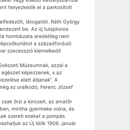
házakat vagy kisebb kastélyszámba
nt helyezkedik el a parkosított
felfedezőit, látogatóit. Ráth György
endezett be. Az új tulajdonos
lla homlokzata eredetileg nem
 lépcsőkorlátot a századforduló
gyar szecesszió kiemelkedő
rművészeti Múzeumnak, azzal a
ű egészet képezzenek, s az
elése alatt álljanak”. A
 még az uralkodó, Ferenc József
sak őrzi a kincseit, az amatőr
ében, mintha gyermeke volna, és
ak szereti ezeket a pompás
vashatjuk az Új Idők 1906. január