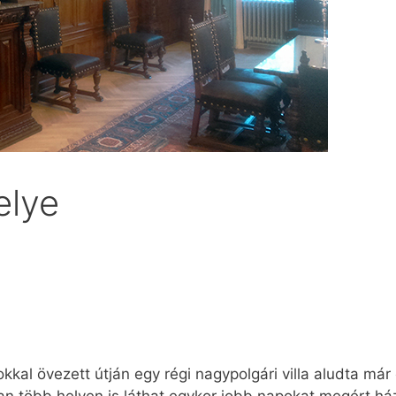
elye
okkal övezett útján egy régi nagypolgári villa aludta má