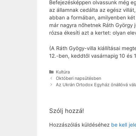
Befejezésképpen olvassunk még egy 
az államnak cedálta az egész villá
abban a formában, amilyenben két n
már nagyra nőhetnek Ráth György ju
rózsa ékesíti azt a kertet: olyan e
(A Ráth Gyögy-villa kiállításai megt
12.-ben, keddtől vasárnapig 10 és 1
Kategória
Kultúra
Októberi napsütésben
Az Ukrán Ortodox Egyház önállóvá vál
Szólj hozzá!
Hozzászólás küldéséhez
be kell je