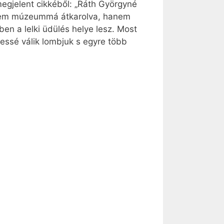
egjelent cikkéből: „Ráth Györgyné
l, nem múzeummá átkarolva, hanem
en a lelki üdülés helye lesz. Most
essé válik lombjuk s egyre több