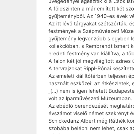
üvegedényei egészítik ki a Csók I
A földszinten a már említett két s
gyűjteményből. Az 1940-es évek vég
Az itt lévő tárgyakat szétszórták, 
festmények a Szépművészeti Múzeum
gyűjtemény legvonzóbb s egyben leg
kollekcióban, s Rembrandt ismert k
eredeti festmény van kiállítva, a t
A falon két jól megvilágított színe
A tervrajzokat Rippl-Rónai készített
Az emeleti kiállítótérben teljesen 
használt eszközei: az étkészletek,
„(…) nem is igen lehetett Budapeste
volt az Iparművészeti Múzeumban.
Az ebédlő berendezését meghatároz
évszámot viselő német szekrényt és
Schickedanz Albert még Ráthék kor
szobába belépni nem lehet, csak az 