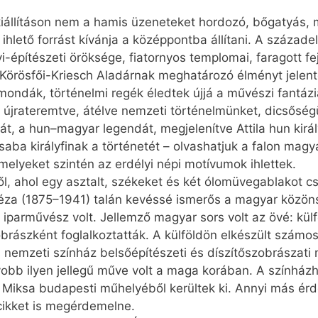
 kiállításon nem a hamis üzeneteket hordozó, bőgatyás, 
lető forrást kívánja a középpontba állítani. A százade
yi-építészeti öröksége, fiatornyos templomai, faragott fej
rösfői-Kriesch Aladárnak meghatározó élményt jelentet
ondák, történelmi regék éledtek újjá a művészi fantáz
, újrateremtve, átélve nemzeti történelmünket, dicsőség
, a hun–magyar legendát, megjelenítve Attila hun királ
ba királyfinak a történetét – olvashatjuk a falon mag
amelyeket szintén az erdélyi népi motívumok ihlettek.
ől, ahol egy asztalt, székeket és két ólomüvegablakot 
Géza (1875–1941) talán kevéssé ismerős a magyar közön
s iparművész volt. Jellemző magyar sors volt az övé: kül
obrászként foglalkoztatták. A külföldön elkészült számo
emzeti színház belsőépítészeti és díszítőszobrászati m
yobb ilyen jellegű műve volt a maga korában. A színházh
 Miksa budapesti műhelyéből kerültek ki. Annyi más ér
cikket is megérdemelne.