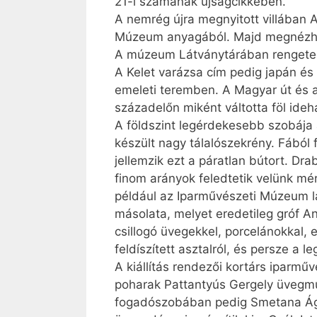
21-i számának újságcikkében.
A nemrég újra megnyitott villában A 
Múzeum anyagából. Majd megnézhetj
A múzeum Látványtárában rengeteg 
A Kelet varázsa cím pedig japán és 
emeleti teremben. A Magyar út és a 
századelőn miként váltotta föl ideh
A földszint legérdekesebb szobája
készült nagy tálalószekrény. Fából 
jellemzik ezt a páratlan bútort. Dr
finom arányok feledtetik velünk mér
például az Iparművészeti Múzeum lá
másolata, melyet eredetileg gróf An
csillogó üvegekkel, porcelánokkal,
feldíszített asztalról, és persze a 
A kiállítás rendezői kortárs iparmű
poharak Pattantyús Gergely üvegműv
fogadószobában pedig Smetana Ágnes 