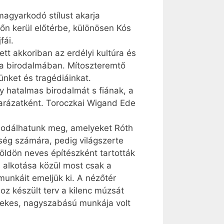
magyarkodó stílust akarja
lőn kerül előtérbe, különösen Kós
fái.
t akkoriban az erdélyi kultúra és
ia birodalmában. Mítoszteremtő
ünket és tragédiáinkat.
y hatalmas birodalmát s fiának, a
yarázatként. Toroczkai Wigand Ede
csodálhatunk meg, amelyeket Róth
ség számára, pedig világszerte
földön neves építészként tartották
s alkotása közül most csak a
unkáit emeljük ki. A nézőtér
oz készült terv a kilenc múzsát
dekes, nagyszabású munkája volt