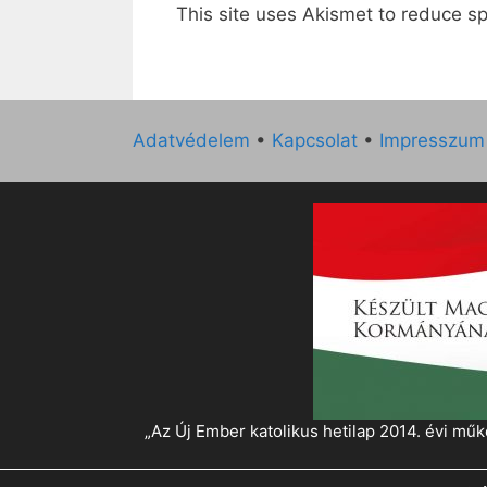
This site uses Akismet to reduce 
Adatvédelem
•
Kapcsolat
•
Impresszum
„Az Új Ember katolikus hetilap 2014. évi 