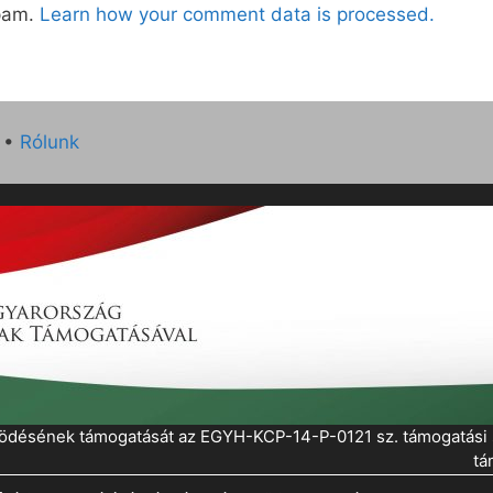
spam.
Learn how your comment data is processed.
•
Rólunk
működésének támogatását az EGYH-KCP-14-P-0121 sz. támogatás
tá