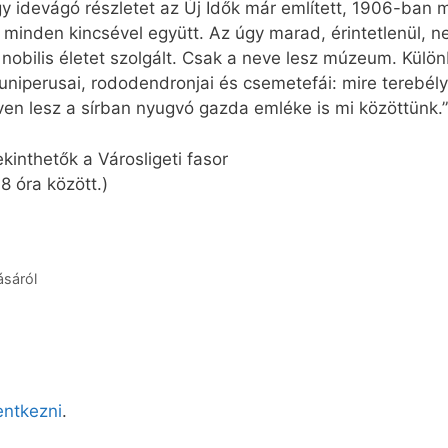
idevágó részletet az Új Idők már említett, 1906-ban m
t, minden kincsével együtt. Az úgy marad, érintetlenü
obilis életet szolgált. Csak a neve lesz múzeum. Különb
niperusai, rododendronjai és csemetefái: mire terebély
leven lesz a sírban nyugvó gazda emléke is mi közöttünk.”
ekinthetők a Városligeti fasor
8 óra között.)
ásáról
lentkezni
.