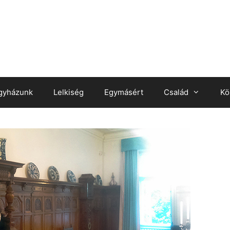
gyházunk
Lelkiség
Egymásért
Család
Kö