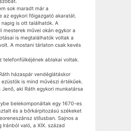
szobát.
 nem sok maradt már a
 az egykori főigazgató akaratát.
apig is ott találhatók. A
di mesterek művei okán egykor a
tásai is megtalálhatók voltak a
olt. A mostani tárlaton csak kevés
 telefonfülkéjének ablakai voltak.
A Ráth házaspár vendéglátáskor
z ezüstök is mind művészi értékűek.
cs Jenő, aki Ráth egykori munkatársa
elybe belekomponáltak egy 1670-es
ztalt és a bőrkárpitozású székeket
eoreneszánsz stílusban. Sajnos a
 Iránból való, a XIX. század