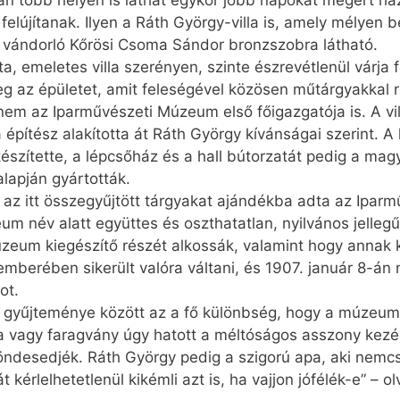
ban több helyen is láthat egykor jobb napokat megért 
lújítanak. Ilyen a Ráth György-villa is, amely mélyen be
a vándorló Kőrösi Csoma Sándor bronzszobra látható.
ta, emeletes villa szerényen, szinte észrevétlenül várja 
 az épületet, amit feleségével közösen műtárgyakkal r
em az Iparművészeti Múzeum első főigazgatója is. A vi
 építész alakította át Ráth György kívánságai szerint. A
észítette, a lépcsőház és a hall bútorzatát pedig a ma
alapján gyártották.
la az itt összegyűjtött tárgyakat ajándékba adta az Ipa
um név alatt együttes és oszthatatlan, nyilvános jelleg
um kiegészítő részét alkossák, valamint hogy annak kez
mberében sikerült valóra váltani, és 1907. január 8-án
ot.
gyűjteménye között az a fő különbség, hogy a múzeum c
áza vagy faragvány úgy hatott a méltóságos asszony kez
desedjék. Ráth György pedig a szigorú apa, aki nemcs
rlelhetetlenül kikémli azt is, ha vajjon jófélék-e” – ol