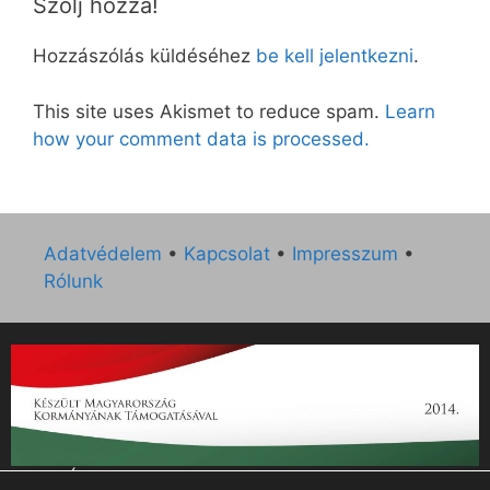
Szólj hozzá!
Hozzászólás küldéséhez
be kell jelentkezni
.
This site uses Akismet to reduce spam.
Learn
how your comment data is processed.
Adatvédelem
•
Kapcsolat
•
Impresszum
•
Rólunk
„Az Új Ember katolikus hetilap 2014. évi működésének