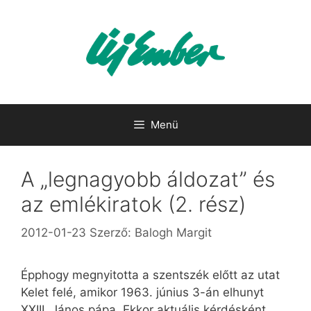
Kilépés
a
tartalomba
Menü
A „legnagyobb áldozat” és
az emlékiratok (2. rész)
2012-01-23
Szerző:
Balogh Margit
Épphogy megnyitotta a szentszék előtt az utat
Kelet felé, amikor 1963. június 3-án elhunyt
XXIII. János pápa. Ekkor aktuális kérdésként