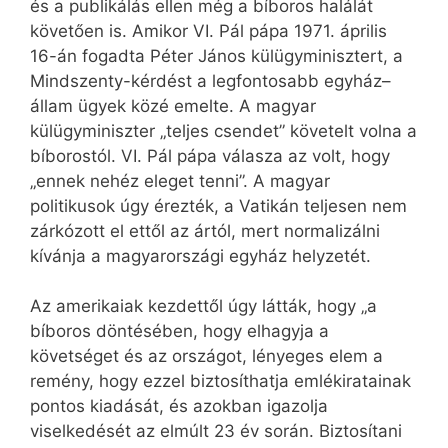
és a publikálás ellen még a bíboros halálát
követően is. Amikor VI. Pál pápa 1971. április
16-án fogadta Péter János külügyminisztert, a
Mindszenty-kérdést a legfontosabb egyház–
állam ügyek közé emelte. A magyar
külügyminiszter „teljes csendet” követelt volna a
bíborostól. VI. Pál pápa válasza az volt, hogy
„ennek nehéz eleget tenni”. A magyar
politikusok úgy érezték, a Vatikán teljesen nem
zárkózott el ettől az ártól, mert normalizálni
kívánja a magyarországi egyház helyzetét.
Az amerikaiak kezdettől úgy látták, hogy „a
bíboros döntésében, hogy elhagyja a
követséget és az országot, lényeges elem a
remény, hogy ezzel biztosíthatja emlékiratainak
pontos kiadását, és azokban igazolja
viselkedését az elmúlt 23 év során. Biztosítani