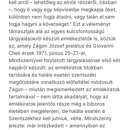
kell arról – lehetőleg az elnök részéről, írásban
–, hogy ő vagy egy képviselője megkapja őket,
különben nem fogja átadni, vagy talán el sem
fogja hagyni a követséget.” Ezt a véleményt
támasztják alá az egyes kulcsfontosságú
tárgyalásokról készült emlékeztetők is, köztük
az, amely Zágon József prelátus és Giovanni
Cheli érsek 1971. június 25–27-ei,
Mindszentyvel folytatott tárgyalásainak első két
napjáról készült: az emlékiratok titokban
tartására és halála esetén szentszéki
megőrzésére vonatkozó előfeltétel módosult.
Zágon – miután megismerkedett az emlékiratok
tartalmával – nem látta akadályát, hogy az
emlékiratok jelentős része még a bíboros
életében megjelenjen, de halála esetén a
Szentszékhez kell jutniuk, vélte. Mindszenty
jelezte: már intézkedett – amennyiben ez