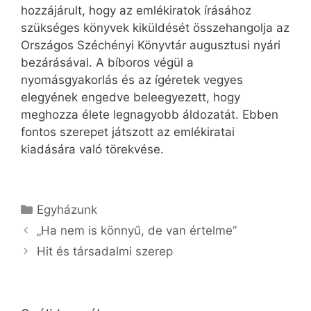
hozzájárult, hogy az emlékiratok írásához
szükséges könyvek kiküldését összehangolja az
Országos Széchényi Könyvtár augusztusi nyári
bezárásával. A bíboros végül a
nyomásgyakorlás és az ígéretek vegyes
elegyének engedve beleegyezett, hogy
meghozza élete legnagyobb áldozatát. Ebben
fontos szerepet játszott az emlékiratai
kiadására való törekvése.
Kategória
Egyházunk
„Ha nem is könnyű, de van értelme”
Hit és társadalmi szerep