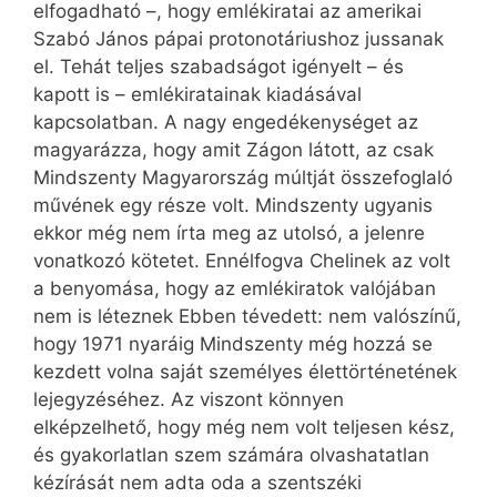
elfogadható –, hogy emlékiratai az amerikai
Szabó János pápai protonotáriushoz jussanak
el. Tehát teljes szabadságot igényelt – és
kapott is – emlékiratainak kiadásával
kapcsolatban. A nagy engedékenységet az
magyarázza, hogy amit Zágon látott, az csak
Mindszenty Magyarország múltját összefoglaló
művének egy része volt. Mindszenty ugyanis
ekkor még nem írta meg az utolsó, a jelenre
vonatkozó kötetet. Ennélfogva Chelinek az volt
a benyomása, hogy az emlékiratok valójában
nem is léteznek Ebben tévedett: nem valószínű,
hogy 1971 nyaráig Mindszenty még hozzá se
kezdett volna saját személyes élettörténetének
lejegyzéséhez. Az viszont könnyen
elképzelhető, hogy még nem volt teljesen kész,
és gyakorlatlan szem számára olvashatatlan
kézírását nem adta oda a szentszéki