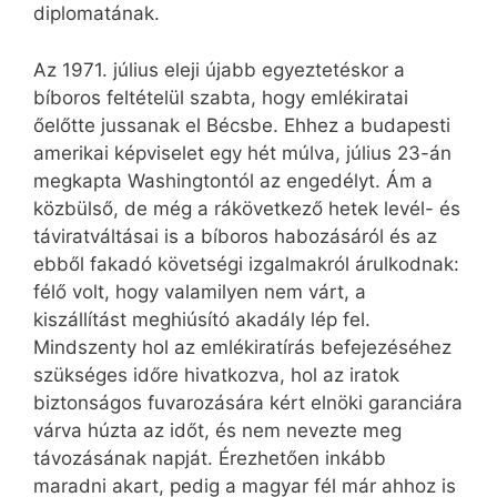
diplomatának.
Az 1971. július eleji újabb egyeztetéskor a
bíboros feltételül szabta, hogy emlékiratai
őelőtte jussanak el Bécsbe. Ehhez a budapesti
amerikai képviselet egy hét múlva, július 23-án
megkapta Washingtontól az engedélyt. Ám a
közbülső, de még a rákövetkező hetek levél- és
táviratváltásai is a bíboros habozásáról és az
ebből fakadó követségi izgalmakról árulkodnak:
félő volt, hogy valamilyen nem várt, a
kiszállítást meghiúsító akadály lép fel.
Mindszenty hol az emlékiratírás befejezéséhez
szükséges időre hivatkozva, hol az iratok
biztonságos fuvarozására kért elnöki garanciára
várva húzta az időt, és nem nevezte meg
távozásának napját. Érezhetően inkább
maradni akart, pedig a magyar fél már ahhoz is