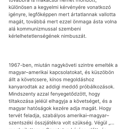
továbbra is makacsul nemet mondott,
különösen a kegyelmi kérvényére vonatkozó
igényre, legfőképpen mert ártatlannak vallotta
magát, továbbá mert ezzel önmaga ásta volna
alá kommunizmussal szembeni
kérlelhetetlenségének nimbuszát.
1967-ben, miután nagyköveti szintre emelték a
magyar–amerikai kapcsolatokat, és küszöbön
állt a követcsere, kínos megoldáshoz
kanyarodtak az addigi meddő próbálkozások.
Mindszenty azzal fenyegetődzött, hogy
tiltakozása jeléül elhagyja a követséget, és a
magyar hatóságok kezére adja magát. Hogy
tervét feladja, szabályos amerikai–magyar–
szentszéki összjátékra volt szükség. Végül „…