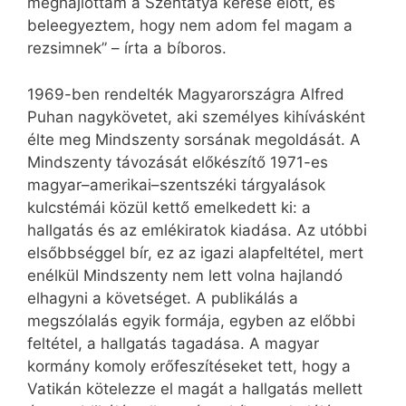
meghajlottam a Szentatya kérése előtt, és
beleegyeztem, hogy nem adom fel magam a
rezsimnek” – írta a bíboros.
1969-ben rendelték Magyarországra Alfred
Puhan nagykövetet, aki személyes kihívásként
élte meg Mindszenty sorsának megoldását. A
Mindszenty távozását előkészítő 1971-es
magyar–amerikai–szentszéki tárgyalások
kulcstémái közül kettő emelkedett ki: a
hallgatás és az emlékiratok kiadása. Az utóbbi
elsőbbséggel bír, ez az igazi alapfeltétel, mert
enélkül Mindszenty nem lett volna hajlandó
elhagyni a követséget. A publikálás a
megszólalás egyik formája, egyben az előbbi
feltétel, a hallgatás tagadása. A magyar
kormány komoly erőfeszítéseket tett, hogy a
Vatikán kötelezze el magát a hallgatás mellett