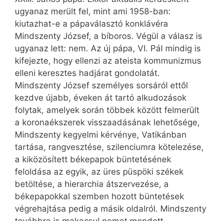
ugyanaz merült fel, mint ami 1958-ban:
kiutazhat-e a pápaválasztó konklávéra
Mindszenty József, a bíboros. Végül a válasz is
ugyanaz lett: nem. Az új pápa, VI. Pál mindig is
kifejezte, hogy ellenzi az ateista kommunizmus
elleni keresztes hadjárat gondolatát.
Mindszenty József személyes sorsáról ettől
kezdve újabb, éveken át tartó alkudozások
folytak, amelyek során többek között felmerült
a koronaékszerek visszaadásának lehetősége,
Mindszenty kegyelmi kérvénye, Vatikánban
tartása, rangvesztése, szilenciumra kötelezése,
a kiközösített békepapok büntetésének
feloldása az egyik, az üres püspöki székek
betöltése, a hierarchia átszervezése, a
békepapokkal szemben hozott büntetések
végrehajtása pedig a másik oldalról. Mindszenty