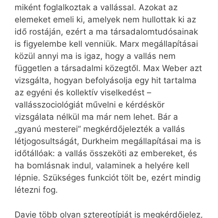
miként foglalkoztak a vallással. Azokat az
elemeket emeli ki, amelyek nem hullottak ki az
idő rostáján, ezért a ma társadalomtudósainak
is figyelembe kell venniük. Marx megállapításai
közül annyi ma is igaz, hogy a vallás nem
független a társadalmi közegtől. Max Weber azt
vizsgálta, hogyan befolyásolja egy hit tartalma
az egyéni és kollektív viselkedést –
vallásszociológiát művelni e kérdéskör
vizsgálata nélkül ma már nem lehet. Bár a
„gyanú mesterei” megkérdőjelezték a vallás
létjogosultságát, Durkheim megállapításai ma is
időtállóak: a vallás összeköti az embereket, és
ha bomlásnak indul, valaminek a helyére kell
lépnie. Szükséges funkciót tölt be, ezért mindig
létezni fog.
Davie több olyan sztereotípiát is megkérdőjelez,