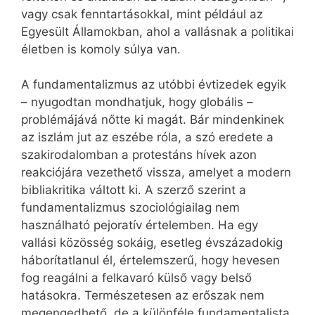
vagy csak fenntartásokkal, mint például az
Egyesült Államokban, ahol a vallásnak a politikai
életben is komoly súlya van.
A fundamentalizmus az utóbbi évtizedek egyik
– nyugodtan mondhatjuk, hogy globális –
problémájává nőtte ki magát. Bár mindenkinek
az iszlám jut az eszébe róla, a szó eredete a
szakirodalomban a protestáns hívek azon
reakciójára vezethető vissza, amelyet a modern
bibliakritika váltott ki. A szerző szerint a
fundamentalizmus szociológiailag nem
használható pejoratív értelemben. Ha egy
vallási közösség sokáig, esetleg évszázadokig
háborítatlanul él, értelemszerű, hogy hevesen
fog reagálni a felkavaró külső vagy belső
hatásokra. Természetesen az erőszak nem
megengedhető, de a különféle fundamentalista