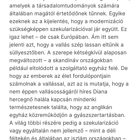
amelyek a társadalomtudományok számára
általában magától értetődőnek tűnnek. Egyike
ezeknek az a kijelentés, hogy a modernizáció
szükségképpen szekularizációval jár együtt. Ez
igaz lehet – de csak Európában. Ám itt sem
jelenti azt, hogy a vallás szép lassan eltűnik a
süllyesztőben. A szerepe kétségkívül alaposan
megváltozott – a skandináv országokban
például eltolódott a szolgáltató egyház felé. De
hogy az emberek az élet fordulópontjain
számolnak a vallással, azt az is mutatja, hogy a
nem éppen vallásosságáról híres Diana
hercegnő halála kapcsán mindenki
természetesnek találta, hogy az anglikán
egyház közreműködjön a gyászszertartásban.
A világ többi részére pedig a szekularizáció
vagy egyáltalán nem jellemző – mint a déli
féltekén és általában az iszlám országokban –,