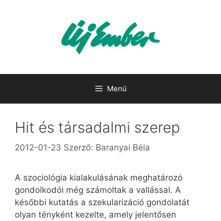
Kilépés
a
tartalomba
Menü
Hit és társadalmi szerep
2012-01-23
Szerző:
Baranyai Béla
A szociológia kialakulásának meghatározó
gondolkodói még számoltak a vallással. A
későbbi kutatás a szekularizáció gondolatát
olyan tényként kezelte, amely jelentősen