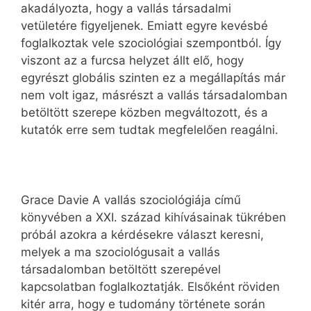
akadályozta, hogy a vallás társadalmi
vetületére figyeljenek. Emiatt egyre kevésbé
foglalkoztak vele szociológiai szempontból. Így
viszont az a furcsa helyzet állt elő, hogy
egyrészt globális szinten ez a megállapítás már
nem volt igaz, másrészt a vallás társadalomban
betöltött szerepe közben megváltozott, és a
kutatók erre sem tudtak megfelelően reagálni.
Grace Davie A vallás szociológiája című
könyvében a XXI. század kihívásainak tükrében
próbál azokra a kérdésekre választ keresni,
melyek a ma szociológusait a vallás
társadalomban betöltött szerepével
kapcsolatban foglalkoztatják. Elsőként röviden
kitér arra, hogy e tudomány története során