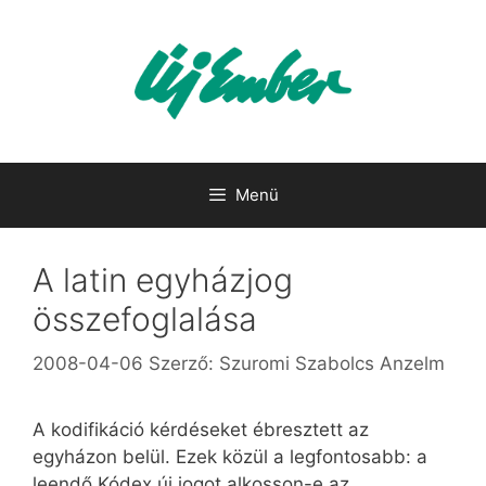
Kilépés
a
tartalomba
Menü
A latin egyházjog
összefoglalása
2008-04-06
Szerző:
Szuromi Szabolcs Anzelm
A kodifikáció kérdéseket ébresztett az
egyházon belül. Ezek közül a legfontosabb: a
leendő Kódex új jogot alkosson-e az