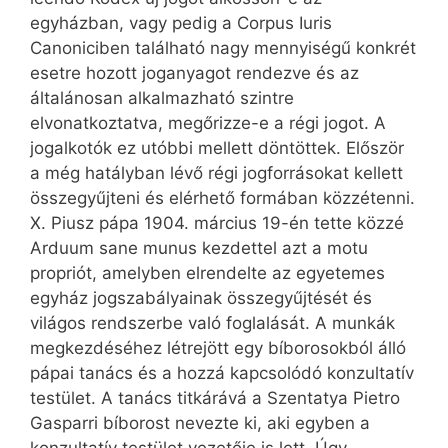
egyházban, vagy pedig a Corpus Iuris
Canoniciben található nagy mennyiségű konkrét
esetre hozott joganyagot rendezve és az
általánosan alkalmazható szintre
elvonatkoztatva, megőrizze-e a régi jogot. A
jogalkotók ez utóbbi mellett döntöttek. Először
a még hatályban lévő régi jogforrásokat kellett
összegyűjteni és elérhető formában közzétenni.
X. Piusz pápa 1904. március 19-én tette közzé
Arduum sane munus kezdettel azt a motu
propriót, amelyben elrendelte az egyetemes
egyház jogszabályainak összegyűjtését és
világos rendszerbe való foglalását. A munkák
megkezdéséhez létrejött egy bíborosokból álló
pápai tanács és a hozzá kapcsolódó konzultatív
testület. A tanács titkárává a Szentatya Pietro
Gasparri bíborost nevezte ki, aki egyben a