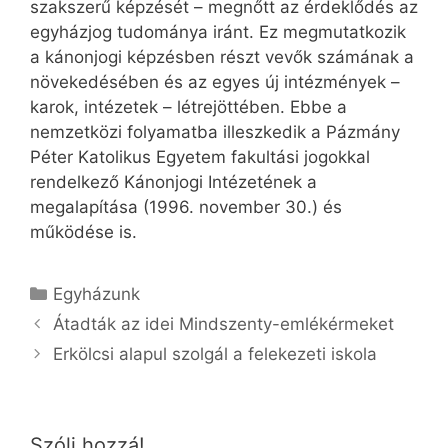
szakszerű képzését – megnőtt az érdeklődés az
egyházjog tudománya iránt. Ez megmutatkozik
a kánonjogi képzésben részt vevők számának a
növekedésében és az egyes új intézmények –
karok, intézetek – létrejöttében. Ebbe a
nemzetközi folyamatba illeszkedik a Pázmány
Péter Katolikus Egyetem fakultási jogokkal
rendelkező Kánonjogi Intézetének a
megalapítása (1996. november 30.) és
működése is.
Kategória
Egyházunk
Átadták az idei Mindszenty-emlékérmeket
Erkölcsi alapul szolgál a felekezeti iskola
Szólj hozzá!