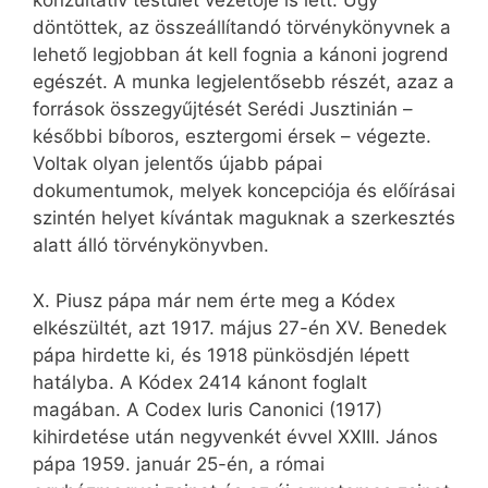
konzultatív testület vezetője is lett. Úgy
döntöttek, az összeállítandó törvénykönyvnek a
lehető legjobban át kell fognia a kánoni jogrend
egészét. A munka legjelentősebb részét, azaz a
források összegyűjtését Serédi Jusztinián –
későbbi bíboros, esztergomi érsek – végezte.
Voltak olyan jelentős újabb pápai
dokumentumok, melyek koncepciója és előírásai
szintén helyet kívántak maguknak a szerkesztés
alatt álló törvénykönyvben.
X. Piusz pápa már nem érte meg a Kódex
elkészültét, azt 1917. május 27-én XV. Benedek
pápa hirdette ki, és 1918 pünkösdjén lépett
hatályba. A Kódex 2414 kánont foglalt
magában. A Codex Iuris Canonici (1917)
kihirdetése után negyvenkét évvel XXIII. János
pápa 1959. január 25-én, a római