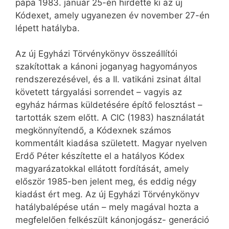
pápa 1983. január 25-én hirdette ki az új
Kódexet, amely ugyanezen év november 27-én
lépett hatályba.
Az új Egyházi Törvénykönyv összeállítói
szakítottak a kánoni joganyag hagyományos
rendszerezésével, és a II. vatikáni zsinat által
követett tárgyalási sorrendet – vagyis az
egyház hármas küldetésére építő felosztást –
tartották szem előtt. A CIC (1983) használatát
megkönnyítendő, a Kódexnek számos
kommentált kiadása született. Magyar nyelven
Erdő Péter készítette el a hatályos Kódex
magyarázatokkal ellátott fordítását, amely
először 1985-ben jelent meg, és eddig négy
kiadást ért meg. Az új Egyházi Törvénykönyv
hatálybalépése után – mely magával hozta a
megfelelően felkészült kánonjogász- generáció