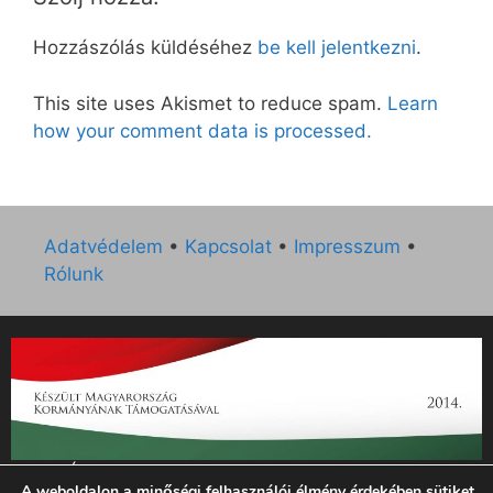
Hozzászólás küldéséhez
be kell jelentkezni
.
This site uses Akismet to reduce spam.
Learn
how your comment data is processed.
Adatvédelem
•
Kapcsolat
•
Impresszum
•
Rólunk
„Az Új Ember katolikus hetilap 2014. évi működésének
A weboldalon a minőségi felhasználói élmény érdekében sütiket