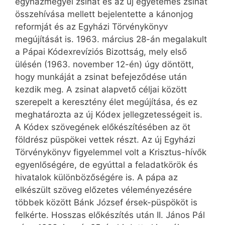
egyházmegyei zsinat és az új egyetemes zsinat
összehívása mellett bejelentette a kánonjog
reformját és az Egyházi Törvénykönyv
megújítását is. 1963. március 28-án megalakult
a Pápai Kódexrevíziós Bizottság, mely első
ülésén (1963. november 12-én) úgy döntött,
hogy munkáját a zsinat befejeződése után
kezdik meg. A zsinat alapvető céljai között
szerepelt a keresztény élet megújítása, és ez
meghatározta az új Kódex jellegzetességeit is.
A Kódex szövegének előkészítésében az öt
földrész püspökei vettek részt. Az új Egyházi
Törvénykönyv figyelemmel volt a Krisztus-hívők
egyenlőségére, de egyúttal a feladatkörök és
hivatalok különbözőségére is. A pápa az
elkészült szöveg előzetes véleményezésére
többek között Bánk József érsek-püspököt is
felkérte. Hosszas előkészítés után II. János Pál