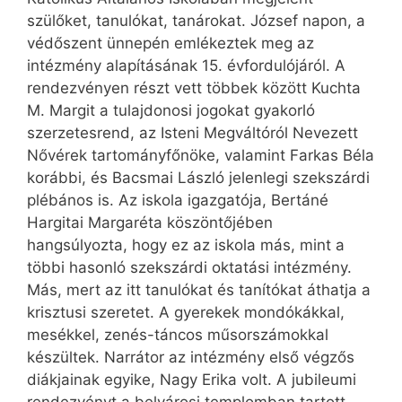
szülőket, tanulókat, tanárokat. József napon, a
védőszent ünnepén emlékeztek meg az
intézmény alapításának 15. évfordulójáról. A
rendezvényen részt vett többek között Kuchta
M. Margit a tulajdonosi jogokat gyakorló
szerzetesrend, az Isteni Megváltóról Nevezett
Nővérek tartományfőnöke, valamint Farkas Béla
korábbi, és Bacsmai László jelenlegi szekszárdi
plébános is. Az iskola igazgatója, Bertáné
Hargitai Margaréta köszöntőjében
hangsúlyozta, hogy ez az iskola más, mint a
többi hasonló szekszárdi oktatási intézmény.
Más, mert az itt tanulókat és tanítókat áthatja a
krisztusi szeretet. A gyerekek mondókákkal,
mesékkel, zenés-táncos műsorszámokkal
készültek. Narrátor az intézmény első végzős
diákjainak egyike, Nagy Erika volt. A jubileumi