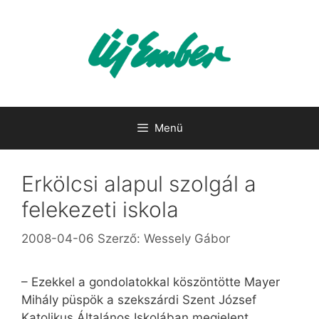
Kilépés
a
tartalomba
Menü
Erkölcsi alapul szolgál a
felekezeti iskola
2008-04-06
Szerző:
Wessely Gábor
– Ezekkel a gondolatokkal köszöntötte Mayer
Mihály püspök a szekszárdi Szent József
Katolikus Általános Iskolában megjelent