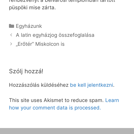
rendezvényt a belvárosi templomban tartott
püspöki mise zárta.
Kategória
Egyházunk
A latin egyházjog összefoglalása
„Erőtér” Miskolcon is
Szólj hozzá!
Hozzászólás küldéséhez
be kell jelentkezni
.
This site uses Akismet to reduce spam.
Learn
how your comment data is processed.