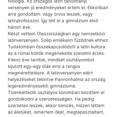
filológia. Az országos latin tanulmányi
versenyen jó eredményeket értem el. Ekkoriban
arra gondoltam: vagy orvos leszek, vagy
latinprofesszor. Így telt el a gimnázium első
három éve.
Részt vettem Olaszországban egy nemzetközi
latinversenyen. Szép emlékeim fűződnek ehhez.
Tudatomban összekapcsolódott a latin kultúra
és a római költők megénekelte szerelmi érzés.
Kilenc éve tanítok, mindkét osztályomból
kijutott egy-egy diák erre a rangos
megmérettetésre. A latinversenyen elért
helyezéseket tekintve Pannonhalma az ország
legeredményesebb gimnáziuma.
Tizenkettedik osztályos koromban kezdtem el
gondolkodni a szerzetességen. Ha pedig
szerzetes leszek, akkor bencés, hiszen láttam
az életüket, ismertem őket, megtapasztaltam,