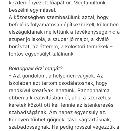
kezdeményezett főapát úr. Megtanultunk
beszélni egymással.
A közösségben szembesülünk azzal, hogy
befelé is folyamatosan építkezni kell, különben
elszáguldanak mellettünk a tevékenységeink: a
szuper jó iskola, a szuper jó major, a kiváló
borászat, az étterem, a kolostori termékek –
fontos egyensúlyt találnunk.
Boldognak érzi magát?
– Azt gondolom, a helyemen vagyok. Az
iskolában azt tartom csodálatosnak, hogy
rendkívül kreatívak lehetünk. Pannonhalma
ebben a kreativitásban él, ahol a szerzetesi
keretek között ott kell lennie az istenkeresés
szabadságának. Ám nehéz egyensúly ez.
Könnyen tűnhet gőgnek, távolságtartásnak,
szabadosságnak. Ha pedig rosszul végezzük a