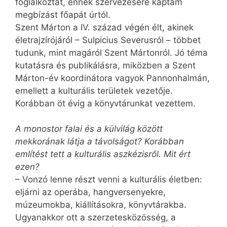
foglalkoztat, ennek szervezésére kaptam
megbízást főapát úrtól.
Szent Márton a IV. század végén élt, akinek
életrajzírójáról – Sulpicius Severusról – többet
tudunk, mint magáról Szent Mártonról. Jó téma
kutatásra és publikálásra, miközben a Szent
Márton-év koordinátora vagyok Pannonhalmán,
emellett a kulturális területek vezetője.
Korábban öt évig a könyvtárunkat vezettem.
A monostor falai és a külvilág között
mekkorának látja a távolságot? Korábban
említést tett a kulturális aszkézisről. Mit ért
ezen?
– Vonzó lenne részt venni a kulturális életben:
eljárni az operába, hangversenyekre,
múzeumokba, kiállításokra, könyvtárakba.
Ugyanakkor ott a szerzetesközösség, a