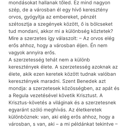
mondásokat hallanak tőled. Ez mind nagyon
szép, de a városban él egy hívő keresztény
orvos, gyógyítja az embereket, pénzét
szétosztja a szegények között, ő is bölcseket
tud mondani, akkor mi a különbség köztetek?
Mire a szerzetes így válaszolt: – Az orvos elég
erős ahhoz, hogy a városban éljen. Én nem
vagyok annyira erős.
A szerzetesség tehát nem a különb
keresztények élete. A szerzetesség azoknak az
élete, akik ezen keretek között tudnak valóban
keresztények maradni. Szent Benedek azt
mondja: a szerzetesek közösségben, az apát és
a Regula vezetésével követik Krisztust. A
Krisztus-követés a világinak és a szerzetesnek
egyaránt szóló meghívás. Az életkeretek
különböznek: van, aki elég erős ahhoz, hogy a
városban, s van, aki – a mi példánkat tekintve –