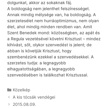
dolgunkat, akkor az sokaknak fáj.
A boldogság nem jelenthet felszínességet.
Annak mindig mélysége van, ha boldogság. A
szerzetesélet nem hurráoptimizmus, nem olyan
élet, ahol mindig minden rendben van. Amit
Szent Benedek mond: közösségben, az apát és
a Regula vezetésével követni Krisztust – mindez
kihívást, sőt, olykor szenvedést is jelent; de
abban is követjük Krisztust, hogy
szembenézünk ezekkel a szenvedésekkel. A
szerzetes tudja: a legnagyobb
elhagyatottságában, a legnagyobb
szenvedésében is találkozhat Krisztussal.
Kategória
Közelkép
A kis tócsák vendégei
2015.08.09.