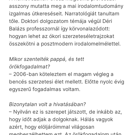
asszony mutatta meg a mai irodalomtudomány
izgalmas útkereséseit. Narratológiát tanultam
tőle. Doktori dolgozatom témája végül Déri
Balázs professzornál így körvonalazódott:
hogyan lehet az ókori szerzeteséletrajzokat
összekötni a posztmodern irodalomelmélettel.
Mikor szentelték pappá, és tett
örökfogadalmat?
– 2006-ban köteleztem el magam végleg a
bencés szerzetesi élet mellett. Előtte nyolc évig
egyszerű fogadalmas voltam.
Bizonytalan volt a hivatásában?
– Nyilván ez is szerepet játszott, de inkább az,
hogy időt adjak a dolgoknak. Hálás vagyok
azért, hogy elöljáróimmal világosan
megbeszélhettem ezt. Az örökfogadalom után