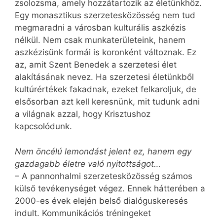
zsolozsma, amely hozzátartozik az életünkhöz.
Egy monasztikus szerzetesközösség nem tud
megmaradni a városban kulturális aszkézis
nélkül. Nem csak munkaterületeink, hanem
aszkézisünk formái is koronként változnak. Ez
az, amit Szent Benedek a szerzetesi élet
alakításának nevez. Ha szerzetesi életünkből
kultúrértékek fakadnak, ezeket felkaroljuk, de
elsősorban azt kell keresnünk, mit tudunk adni
a világnak azzal, hogy Krisztushoz
kapcsolódunk.
Nem öncélú lemondást jelent ez, hanem egy
gazdagabb életre való nyitottságot…
– A pannonhalmi szerzetesközösség számos
külső tevékenységet végez. Ennek hátterében a
2000-es évek elején belső dialóguskeresés
indult. Kommunikációs tréningeket