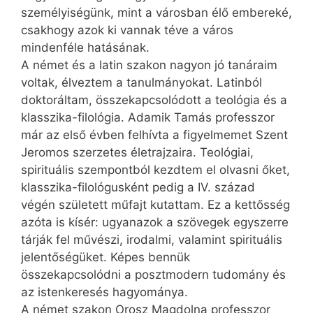
személyiségünk, mint a városban élő embereké,
csakhogy azok ki vannak téve a város
mindenféle hatásának.
A német és a latin szakon nagyon jó tanáraim
voltak, élveztem a tanulmányokat. Latinból
doktoráltam, összekapcsolódott a teológia és a
klasszika-filológia. Adamik Tamás professzor
már az első évben felhívta a figyelmemet Szent
Jeromos szerzetes életrajzaira. Teológiai,
spirituális szempontból kezdtem el olvasni őket,
klasszika-filológusként pedig a IV. század
végén született műfajt kutattam. Ez a kettősség
azóta is kísér: ugyanazok a szövegek egyszerre
tárják fel művészi, irodalmi, valamint spirituális
jelentőségüket. Képes bennük
összekapcsolódni a posztmodern tudomány és
az istenkeresés hagyománya.
A német szakon Orosz Magdolna professzor