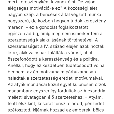
mert keresztényként kívánok élni. De vajon
elégséges motiváció-e ez? A közösségi élet
nagyon szép, a bencések által végzett munka
nagyszerű, de közben hogyan tudok keresztény
maradni – ez a gondolat foglalkoztatott
egészen addig, amíg meg nem ismerkedtem a
szerzetesség kialakulásának történetével. A
szerzetességet a IV. század elején azok hozták
létre, akik zajosnak találták a várost, ahol
összefonódott a kereszténység és a politika.
Anélkül, hogy ez kezdetben tudatosodott volna
bennem, az én motívumaim párhuzamosan
haladtak a szerzetesség eredeti motívumaival.
Az atyák mondásai közül egyet különösen őrzök
magamban: egyszer így fordultak az Alexandria
melletti sivatagban élő szerzeteshez: – Atyám,
te itt élsz kint, kosarat fonsz, eladod, pénzedet
szétosztod, kijárnak hozzád az emberek, bölcs