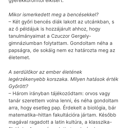
gyerekkoromtól elkísért.
Mikor ismerkedett meg a bencésekkel?
– Két győri bencés diák lakott az utcánkban, s
az ő példájuk is hozzájárult ahhoz, hogy
tanulmányaimat a Czuczor Gergely-
gimnáziumban folytattam. Gondoltam néha a
papságra, de sokáig nem ez határozta meg az
életemet.
A serdülőkor az ember életének
legérzékenyebb korszaka. Milyen hatások érték
Győrött?
– Három irányban tájékozódtam: orvos vagy
tanár szerettem volna lenni, és néha gondoltam
arra, hogy esetleg pap. Érdekelt a biológia, bár
matematika–hittan fakultációra jártam. Később
magával ragadott a latin kultúra, a klasszika-