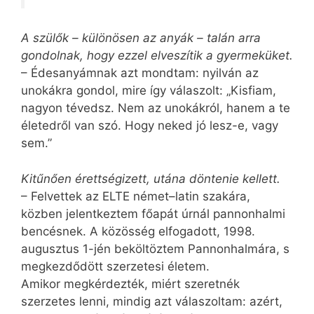
A szülők – különösen az anyák – talán arra
gondolnak, hogy ezzel elveszítik a gyermeküket.
– Édesanyámnak azt mondtam: nyilván az
unokákra gondol, mire így válaszolt: „Kisfiam,
nagyon tévedsz. Nem az unokákról, hanem a te
életedről van szó. Hogy neked jó lesz-e, vagy
sem.”
Kitűnően érettségizett, utána döntenie kellett.
– Felvettek az ELTE német–latin szakára,
közben jelentkeztem főapát úrnál pannonhalmi
bencésnek. A közösség elfogadott, 1998.
augusztus 1-jén beköltöztem Pannonhalmára, s
megkezdődött szerzetesi életem.
Amikor megkérdezték, miért szeretnék
szerzetes lenni, mindig azt válaszoltam: azért,