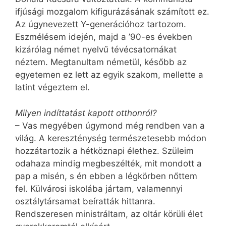
ifjúsági mozgalom kifigurázásának számított ez.
Az úgynevezett Y-generációhoz tartozom.
Eszmélésem idején, majd a ’90-es években
kizárólag német nyelvű tévécsatornákat
néztem. Megtanultam németül, később az
egyetemen ez lett az egyik szakom, mellette a
latint végeztem el.
Milyen indíttatást kapott otthonról?
– Vas megyében úgymond még rendben van a
világ. A kereszténység természetesebb módon
hozzátartozik a hétköznapi élethez. Szüleim
odahaza mindig megbeszélték, mit mondott a
pap a misén, s én ebben a légkörben nőttem
fel. Külvárosi iskolába jártam, valamennyi
osztálytársamat beíratták hittanra.
Rendszeresen ministráltam, az oltár körüli élet