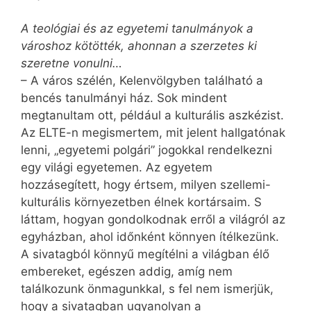
A teológiai és az egyetemi tanulmányok a
városhoz kötötték, ahonnan a szerzetes ki
szeretne vonulni…
– A város szélén, Kelenvölgyben található a
bencés tanulmányi ház. Sok mindent
megtanultam ott, például a kulturális aszkézist.
Az ELTE-n megismertem, mit jelent hallgatónak
lenni, „egyetemi polgári” jogokkal rendelkezni
egy világi egyetemen. Az egyetem
hozzásegített, hogy értsem, milyen szellemi-
kulturális környezetben élnek kortársaim. S
láttam, hogyan gondolkodnak erről a világról az
egyházban, ahol időnként könnyen ítélkezünk.
A sivatagból könnyű megítélni a világban élő
embereket, egészen addig, amíg nem
találkozunk önmagunkkal, s fel nem ismerjük,
hogy a sivatagban ugyanolyan a