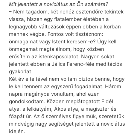
Mit jelentett a noviciátus az Ön számára?
– Nem tagadom, két nehéz esztendőre tekintek
vissza, hiszen egy fiatalember életében a
legnagyobb változások éppen ebben a korban
mennek végbe. Fontos volt tisztáznom:
önmagamat vagy Istent keresem-e? Úgy kell
önmagamat megtalálnom, hogy közben
erősítem az istenkapcsolatot. Nagyon sokat
jelentett ebben a Jálics Ferenc-féle meditációs
gyakorlat.
Két év elteltével nem voltam biztos benne, hogy
le kell tennem az egyszerű fogadalmat. Három
napra magányba vonultam, ahol ezen
gondolkodtam. Közben meglátogatott Fidél
atya, a lelkiatyám, Ákos atya, a magiszter és
főapát úr. Az ő személyes figyelmük, szeretetük
mindvégig nagy segítséget jelentett a noviciátus
idején.