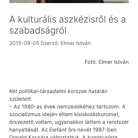
A kulturális aszkézisről és a
szabadságról
2015-08-05
Szerző:
Elmer István
Fotó: Elmer István
Két politikai-társadalmi korszak határán
született.
– Az 1980-as évek nemzedékéhez tartozom. A
szocializmus idején éltem kisiskoláskoromat,
őrsvezető voltam, ugyanakkor láttam a rendszer
hanyatlását. Az Elefánt őrs nevét 1987-ben
Donald Kacsára változtattuk. A kommunista