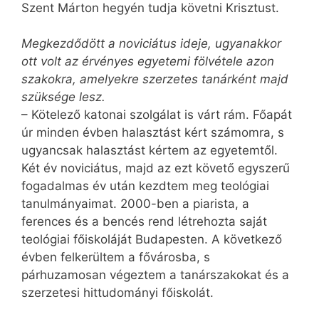
Szent Márton hegyén tudja követni Krisztust.
Megkezdődött a noviciátus ideje, ugyanakkor
ott volt az érvényes egyetemi fölvétele azon
szakokra, amelyekre szerzetes tanárként majd
szüksége lesz.
– Kötelező katonai szolgálat is várt rám. Főapát
úr minden évben halasztást kért számomra, s
ugyancsak halasztást kértem az egyetemtől.
Két év noviciátus, majd az ezt követő egyszerű
fogadalmas év után kezdtem meg teológiai
tanulmányaimat. 2000-ben a piarista, a
ferences és a bencés rend létrehozta saját
teológiai főiskoláját Budapesten. A következő
évben felkerültem a fővárosba, s
párhuzamosan végeztem a tanárszakokat és a
szerzetesi hittudományi főiskolát.