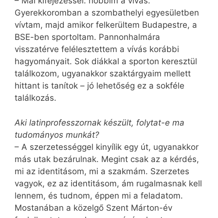
– Mai kifejezéssel: hobbim a vívás.
Gyerekkoromban a szombathelyi egyesületben
vívtam, majd amikor felkerültem Budapestre, a
BSE-ben sportoltam. Pannonhalmára
visszatérve felélesztettem a vívás korábbi
hagyományait. Sok diákkal a sporton keresztül
találkozom, ugyanakkor szaktárgyaim mellett
hittant is tanítok – jó lehetőség ez a sokféle
találkozás.
Aki latinprofesszornak készült, folytat-e ma
tudományos munkát?
– A szerzetességgel kinyílik egy út, ugyanakkor
más utak bezárulnak. Megint csak az a kérdés,
mi az identitásom, mi a szakmám. Szerzetes
vagyok, ez az identitásom, ám rugalmasnak kell
lennem, és tudnom, éppen mi a feladatom.
Mostanában a közelgő Szent Márton-év