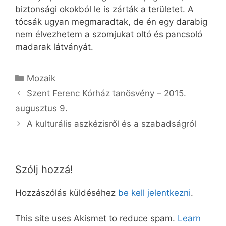
biztonsági okokból le is zárták a területet. A
tócsák ugyan megmaradtak, de én egy darabig
nem élvezhetem a szomjukat oltó és pancsoló
madarak látványát.
Kategória
Mozaik
Szent Ferenc Kórház tanösvény – 2015.
augusztus 9.
A kulturális aszkézisről és a szabadságról
Szólj hozzá!
Hozzászólás küldéséhez
be kell jelentkezni
.
This site uses Akismet to reduce spam.
Learn