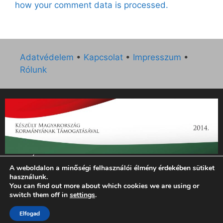
how your comment data is processed.
Adatvédelem
•
Kapcsolat
•
Impresszum
•
Rólunk
„Az Új Ember katolikus hetilap 2014. évi működésének
A weboldalon a minőségi felhasználói élmény érdekében sütiket
támogatását az EGYH-KCP-14-P-0121 sz. támogatási
használunk.
szerződés keretében 3 000 000 Ft összegben támogatta az
You can find out more about which cookies we are using or
Emberi Erőforrások Minisztériuma.”
switch them off in
settings
.
© 2026 Magyar Kurír - Új Ember
• Készült
GeneratePress
Elfogad