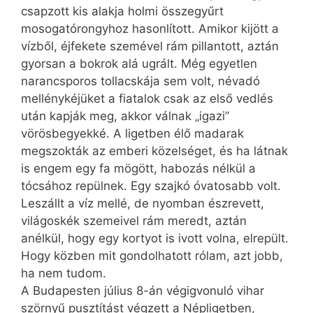
csapzott kis alakja holmi összegyűrt
mosogatórongyhoz hasonlított. Amikor kijött a
vízből, éjfekete szemével rám pillantott, aztán
gyorsan a bokrok alá ugrált. Még egyetlen
narancsporos tollacskája sem volt, névadó
mellénykéjüket a fiatalok csak az első vedlés
után kapják meg, akkor válnak „igazi”
vörösbegyekké. A ligetben élő madarak
megszokták az emberi közelséget, és ha látnak
is engem egy fa mögött, habozás nélkül a
tócsához repülnek. Egy szajkó óvatosabb volt.
Leszállt a víz mellé, de nyomban észrevett,
világoskék szemeivel rám meredt, aztán
anélkül, hogy egy kortyot is ivott volna, elrepült.
Hogy közben mit gondolhatott rólam, azt jobb,
ha nem tudom.
A Budapesten július 8-án végigvonuló vihar
szörnyű pusztítást végzett a Népligetben,