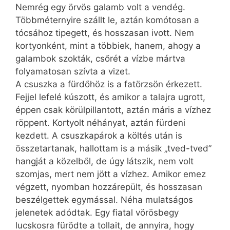
Nemrég egy örvös galamb volt a vendég.
Többméternyire szállt le, aztán komótosan a
tócsához tipegett, és hosszasan ivott. Nem
kortyonként, mint a többiek, hanem, ahogy a
galambok szokták, csőrét a vízbe mártva
folyamatosan szívta a vizet.
A csuszka a fürdőhöz is a fatörzsön érkezett.
Fejjel lefelé kúszott, és amikor a talajra ugrott,
éppen csak körülpillantott, aztán máris a vízhez
röppent. Kortyolt néhányat, aztán fürdeni
kezdett. A csuszkapárok a költés után is
összetartanak, hallottam is a másik „tved-tved”
hangját a közelből, de úgy látszik, nem volt
szomjas, mert nem jött a vízhez. Amikor emez
végzett, nyomban hozzárepült, és hosszasan
beszélgettek egymással. Néha mulatságos
jelenetek adódtak. Egy fiatal vörösbegy
lucskosra fürödte a tollait, de annyira, hogy