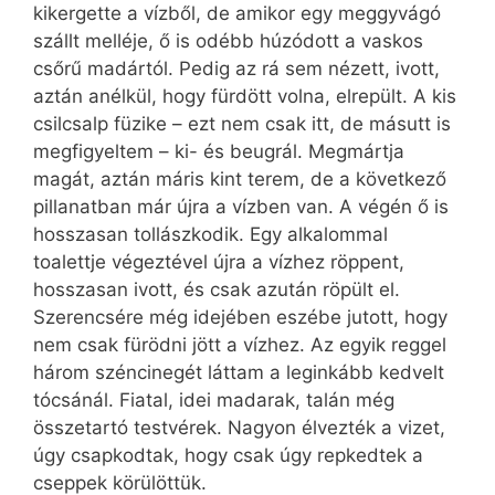
kikergette a vízből, de amikor egy meggyvágó
szállt melléje, ő is odébb húzódott a vaskos
csőrű madártól. Pedig az rá sem nézett, ivott,
aztán anélkül, hogy fürdött volna, elrepült. A kis
csilcsalp füzike – ezt nem csak itt, de másutt is
megfigyeltem – ki- és beugrál. Megmártja
magát, aztán máris kint terem, de a következő
pillanatban már újra a vízben van. A végén ő is
hosszasan tollászkodik. Egy alkalommal
toalettje végeztével újra a vízhez röppent,
hosszasan ivott, és csak azután röpült el.
Szerencsére még idejében eszébe jutott, hogy
nem csak fürödni jött a vízhez. Az egyik reggel
három széncinegét láttam a leginkább kedvelt
tócsánál. Fiatal, idei madarak, talán még
összetartó testvérek. Nagyon élvezték a vizet,
úgy csapkodtak, hogy csak úgy repkedtek a
cseppek körülöttük.