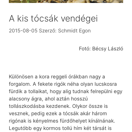
A kis tócsák vendégei
2015-08-05
Szerző:
Schmidt Egon
Fotó: Bécsy László
Különösen a kora reggeli órákban nagy a
forgalom. A fekete rigók néha olyan lucskosra
fürdik a tollaikat, hogy alig tudnak felrepülni egy
alacsony ágra, ahol aztán hosszú
tollászkodásba kezdenek. Olykor össze is
vesznek, pedig ezek a tócsák akár három
rigónak is kényelmes fürdőhelyet kínálnának.
Legutóbb egy kormos tollú hím két társát is