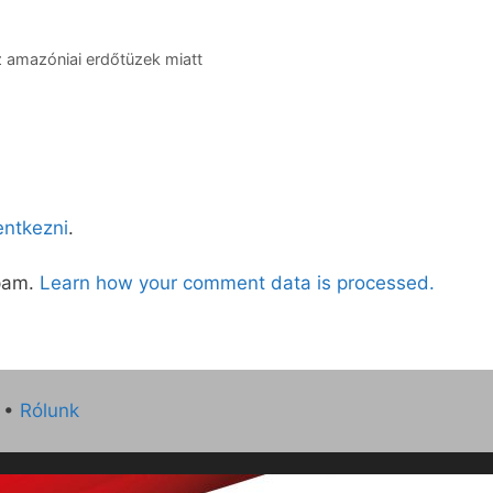
z amazóniai erdőtüzek miatt
lentkezni
.
spam.
Learn how your comment data is processed.
•
Rólunk