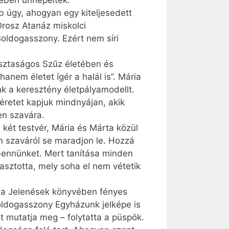
nében ünnepeltek.
 úgy, ahogyan egy kiteljesedett
Orosz Atanáz miskolci
Boldogasszony. Ezért nem síri
tisztaságos Szűz életében és
nem életet ígér a halál is”. Mária
nk a keresztény életpályamodellt.
géretet kapjuk mindnyájan, akik
en szavára.
 két testvér, Mária és Márta közül
n szaváról se maradjon le. Hozzá
 bennünket. Mert tanítása minden
asztotta, mely soha el nem vétetik
 a Jelenések könyvében fényes
oldogasszony Egyházunk jelképe is
t mutatja meg – folytatta a püspök.