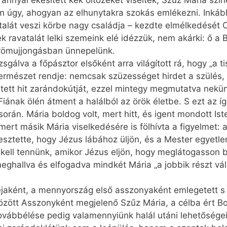
annyal ékesített kék öltözéket viseltek, Szűz Mária szí
 úgy, ahogyan az elhunytakra szokás emlékezni. Inkább
talát veszi körbe nagy családja – kezdte elmélkedését 
 ravatalát lelki szemeink elé idézzük, nem akárki: ő a 
ömujjongásban ünnepelünk.
gálva a főpásztor elsőként arra világított rá, hogy „a 
rmészet rendje: nemcsak szüzességet hirdet a szülés, ha
vetett hit zarándokútját, ezzel mintegy megmutatva nekü
Fiának ölén átment a halálból az örök életbe. S ezt az í
rán. Mária boldog volt, mert hitt, és igent mondott Ist
rt másik Mária viselkedésére is fölhívta a figyelmet: a
esztette, hogy Jézus lábához üljön, és a Mester egyetle
 kell tennünk, amikor Jézus eljön, hogy meglátogasson
eghallva és elfogadva mindkét Mária „a jobbik részt vál
jaként, a mennyország első asszonyaként emlegetett s
tözött Asszonyként megjelenő Szűz Mária, a célba ért B
továbbélése pedig valamennyiünk halál utáni lehetőségei