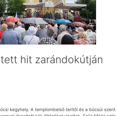
tett hit zarándokútján
csi kegyhely. A templombelső terítői és a búcsúi szent 