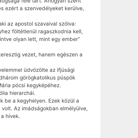
dogsága felé tart. Ahogyan szent
s ezért a szenvedélyeket kerülve,
i az apostol szavaival szólva:
hez föltétlenül ragaszkodnia kell,
intve olyan lett, mint egy ember”
 keresztig vezet, hanem egészen a
yelemmel üdvözölte az ifjúsági
indhárom görögkatolikus püspök
Mária pócsi kegyképéhez.
lia hierarchái.
k be a kegyhelyen. Ezek közül a
s volt. Az imádságokban elmélyülve,
a hívek.