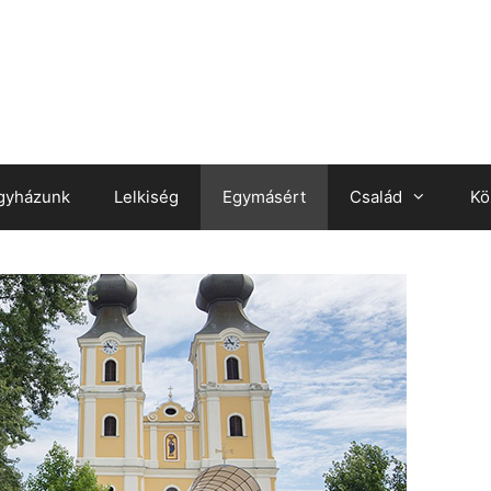
gyházunk
Lelkiség
Egymásért
Család
Kö