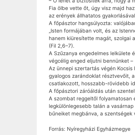
– Ő lehet a biztosíték arra, hogy 
Fia ölbe vette őt, úgy visz majd h
az erények állhatatos gyakorlásáv
A főpásztor hangsúlyozta: valójába
„Isten formájában volt, és az Isten
hanem kiüresítette magát, szolgai al
(Fil 2,6–7).
A Szűzanya engedelmes lelkülete él
végcélig enged eljutni bennünket –
Az ünnepi szertartás végén Kocsis 
gyalogos zarándoklat résztvevőit, 
csatlakozott, hosszabb-rövidebb id
A főpásztori záróáldás után szentel
A szombat reggeltől folyamatosan 
legkülönlegesebb talán a vasárnap v
bűneiket megbánva, a szentségek vé
Forrás: Nyíregyházi Egyházmegye