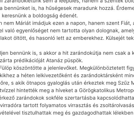
a mi zarándoklétünk sem a leépülés, hanem a szentek bol
aza bennünket is, ha hűségesek maradunk hozzá. Érdeme
al keresnünk a boldogság édenét.
n nem Máriát imádjuk ezen a napon, hanem szent Fiát, ak
nel való egyenlőséget nem tartotta olyan dolognak, amely
akot öltött, és hasonló lett az emberekhez. Külsejét tek
jen bennünk is, s akkor a hit zarándokútja nem csak a
 zárta prédikációját Atanáz püspök.
Fülöp köszöntötte a jelenlevőket. Megkülönböztetett fig
akikhez a héten lelkivezetőként és zarándoktársként m
őre, s akik ötnapos gyaloglás után érkeztek meg Szűz 
tvízzel hintették meg a híveket a Görögkatolikus Metropó
érkező zarándokok sokféle szertartásba kapcsolódhatta
irradóra tartott folyamatos virrasztás és zsoltárolvasá
telével tisztulhattak meg és gazdagodhattak lélekben 