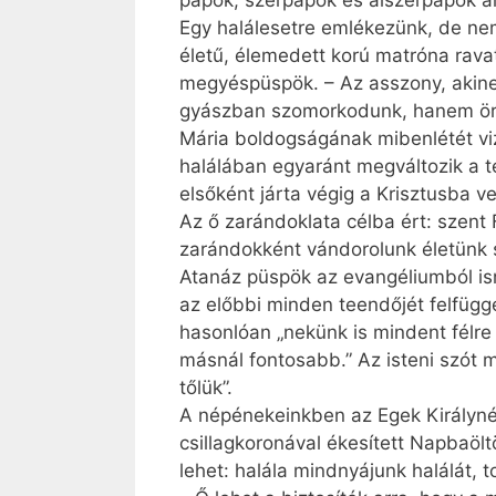
papok, szerpapok és alszerpapok ar
Egy halálesetre emlékezünk, de nem
életű, élemedett korú matróna rava
megyéspüspök. – Az asszony, akinek
gyászban szomorkodunk, hanem ör
Mária boldogságának mibenlétét vizs
halálában egyaránt megváltozik a te
elsőként járta végig a Krisztusba 
Az ő zarándoklata célba ért: szent 
zarándokként vándorolunk életünk so
Atanáz püspök az evangéliumból isme
az előbbi minden teendőjét felfügg
hasonlóan „nekünk is mindent félre
másnál fontosabb.” Az isteni szót m
tőlük”.
A népénekeinkben az Egek Királyné
csillagkoronával ékesített Napbaöl
lehet: halála mindnyájunk halálát, 