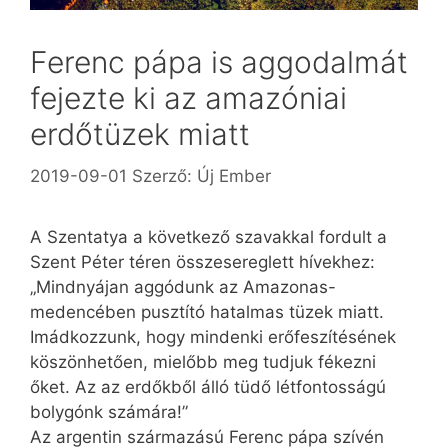
Ferenc pápa is aggodalmát
fejezte ki az amazóniai
erdőtüzek miatt
2019-09-01
Szerző:
Új Ember
A Szentatya a következő szavakkal fordult a
Szent Péter téren összesereglett hívekhez:
„Mindnyájan aggódunk az Amazonas-
medencében pusztító hatalmas tüzek miatt.
Imádkozzunk, hogy mindenki erőfeszítésének
köszönhetően, mielőbb meg tudjuk fékezni
őket. Az az erdőkből álló tüdő létfontosságú
bolygónk számára!”
Az argentin származású Ferenc pápa szívén