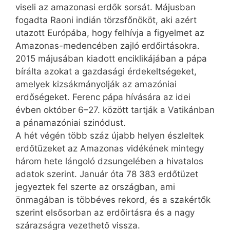
viseli az amazonasi erdők sorsát. Májusban
fogadta Raoni indián törzsfőnököt, aki azért
utazott Európába, hogy felhívja a figyelmet az
Amazonas-medencében zajló erdőirtásokra.
2015 májusában kiadott enciklikájában a pápa
bírálta azokat a gazdasági érdekeltségeket,
amelyek kizsákmányolják az amazóniai
erdőségeket. Ferenc pápa hívására az idei
évben október 6–27. között tartják a Vatikánban
a pánamazóniai szinódust.
A hét végén több száz újabb helyen észleltek
erdőtüzeket az Amazonas vidékének mint­egy
három hete lángoló dzsungelében a hivatalos
adatok szerint. Január óta 78 383 erdőtüzet
jegyeztek fel szerte az országban, ami
önmagában is többéves rekord, és a szakértők
szerint elsősorban az erdőirtásra és a nagy
szárazságra vezethető vissza.