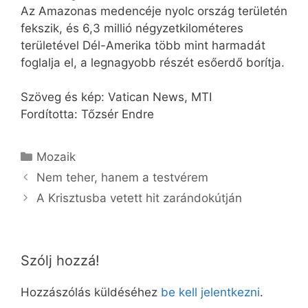
Az Amazonas medencéje nyolc ország területén
fekszik, és 6,3 millió négyzetkilométeres
területével Dél-Amerika több mint harmadát
foglalja el, a legnagyobb részét esőerdő borítja.
Szöveg és kép: Vatican News, MTI
Fordította: Tőzsér Endre
Kategória
Mozaik
Nem teher, hanem a testvérem
A Krisztusba vetett hit zarándokútján
Szólj hozzá!
Hozzászólás küldéséhez
be kell jelentkezni
.