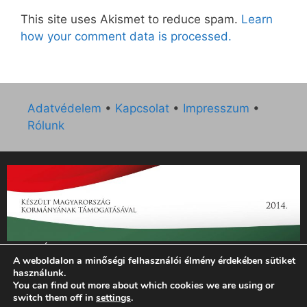
This site uses Akismet to reduce spam.
Learn
how your comment data is processed.
Adatvédelem
•
Kapcsolat
•
Impresszum
•
Rólunk
„Az Új Ember katolikus hetilap 2014. évi működésének
A weboldalon a minőségi felhasználói élmény érdekében sütiket
támogatását az EGYH-KCP-14-P-0121 sz. támogatási
használunk.
szerződés keretében 3 000 000 Ft összegben támogatta az
You can find out more about which cookies we are using or
Emberi Erőforrások Minisztériuma.”
switch them off in
settings
.