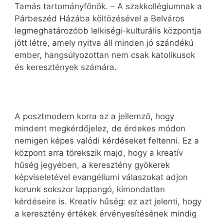
Tamás tartományfőnök. – A szakkollégiumnak a
Párbeszéd Házába költözésével a Belváros
legmeghatározóbb lelkiségi-kulturális központja
jött létre, amely nyitva áll minden jó szándékú
ember, hangsúlyozottan nem csak katolikusok
és keresztények számára.
A posztmodern korra az a jellemző, hogy
mindent megkérdőjelez, de érdekes módon
nemigen képes valódi kérdéseket feltenni. Ez a
központ arra törekszik majd, hogy a kreatív
hűség jegyében, a keresztény gyökerek
képviseletével evangéliumi válaszokat adjon
korunk sokszor lappangó, kimondatlan
kérdéseire is. Kreatív hűség: ez azt jelenti, hogy
a keresztény értékek érvényesítésének mindig