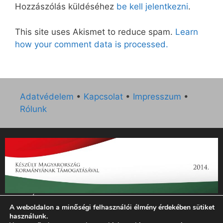
Hozzászólás küldéséhez
be kell jelentkezni
.
This site uses Akismet to reduce spam.
Learn
how your comment data is processed.
Adatvédelem
•
Kapcsolat
•
Impresszum
•
Rólunk
„Az Új Ember katolikus hetilap 2014. évi működésének
A weboldalon a minőségi felhasználói élmény érdekében sütiket
támogatását az EGYH-KCP-14-P-0121 sz. támogatási
használunk.
szerződés keretében 3 000 000 Ft összegben támogatta az