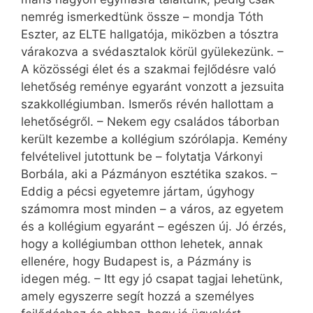
nemrég ismerkedtünk össze – mondja Tóth
Eszter, az ELTE hallgatója, miközben a tósztra
várakozva a svédasztalok körül gyülekezünk. –
A közösségi élet és a szakmai fejlődésre való
lehetőség reménye egyaránt vonzott a jezsuita
szakkollégiumban. Ismerős révén hallottam a
lehetőségről. – Nekem egy családos táborban
került kezembe a kollégium szórólapja. Kemény
felvételivel jutottunk be – folytatja Várkonyi
Borbála, aki a Pázmányon esztétika szakos. –
Eddig a pécsi egyetemre jártam, úgyhogy
számomra most minden – a város, az egyetem
és a kollégium egyaránt – egészen új. Jó érzés,
hogy a kollégiumban otthon lehetek, annak
ellenére, hogy Budapest is, a Pázmány is
idegen még. – Itt egy jó csapat tagjai lehetünk,
amely egyszerre segít hozzá a személyes