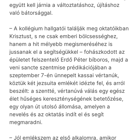
együtt kell járnia a változtatáshoz, újításhoz
való bátorsággal.
– A kollégium hallgatói találják meg oktatóikban
Krisztust, s ne csak emberi bölcsességhez,
hanem a hit mélyebb megismeréséhez is
jussanak el a segítségükkel – fohászkodott az
épületet felszentelő Erdő Péter bíboros, majd a
veni sancte szentmise prédikációjában a
szeptember 7-én ünnepelt kassai vértanúk,
köztük két jezsuita emlékét idézte fel, és arról
beszélt: a szentté, vértanúvá válás egy egész
élet hűséges kereszténységének betetőzése,
egy olyan út utolsó állomása, amelyen a
nevelés és az oktatás indít el és segít
megmaradni.
– Jól emlékszem az első alkalomra, amikor