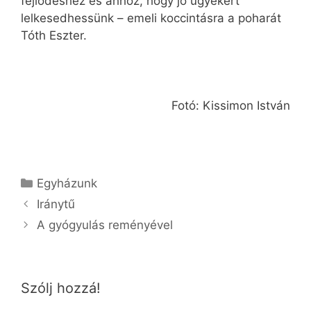
fejlődéshez és ahhoz, hogy jó ügyekért
lelkesedhessünk – emeli koccintásra a poharát
Tóth Eszter.
Fotó: Kissimon István
Kategória
Egyházunk
Iránytű
A gyógyulás reményével
Szólj hozzá!