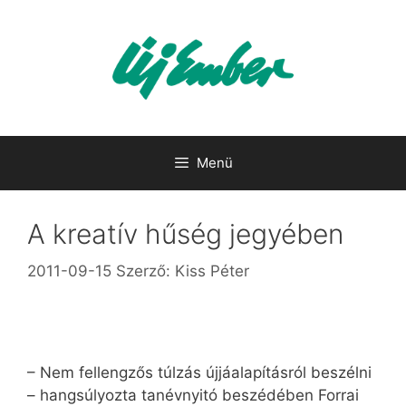
Kilépés
a
tartalomba
Menü
A kreatív hűség jegyében
2011-09-15
Szerző:
Kiss Péter
– Nem fellengzős túlzás újjáalapításról beszélni
– hangsúlyozta tanévnyitó beszédében Forrai