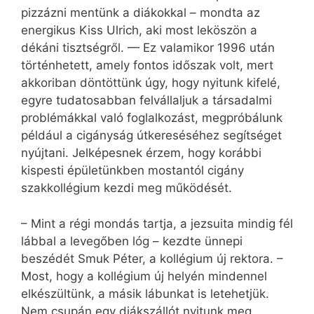
pizzázni mentünk a diákokkal – mondta az
energikus Kiss Ulrich, aki most leköszön a
dékáni tisztségről. — Ez valamikor 1996 után
történhetett, amely fontos időszak volt, mert
akkoriban döntöttünk úgy, hogy nyitunk kifelé,
egyre tudatosabban felvállaljuk a társadalmi
problémákkal való foglalkozást, megpróbálunk
például a cigányság útkereséséhez segítséget
nyújtani. Jelképesnek érzem, hogy korábbi
kispesti épületünkben mostantól cigány
szakkollégium kezdi meg működését.
– Mint a régi mondás tartja, a jezsuita mindig fél
lábbal a levegőben lóg – kezdte ünnepi
beszédét Smuk Péter, a kollégium új rektora. –
Most, hogy a kollégium új helyén mindennel
elkészültünk, a másik lábunkat is letehetjük.
Nem csupán egy diákszállót nyitunk meg,