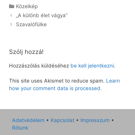
Kategória
Közelkép
„A különb élet vágya”
Szavalófülke
Szólj hozzá!
Hozzászólás küldéséhez
be kell jelentkezni
.
This site uses Akismet to reduce spam.
Learn
how your comment data is processed.
Adatvédelem
•
Kapcsolat
•
Impresszum
•
Rólunk