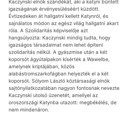
Kaczynski elnök szándékát, aki a katyni bűntett
igazságának érvényesüléséért küzdött.
Évtizedeken át hallgatni kellett Katynról, és
sajnálatos módon az egész világ hallgatni akart
róla. A Szolidaritás képviselője azt
hangsúlyozta: Kaczynski mindig tudta, hogy
igazságos társadalmat nem lehet építeni
szolidaritás nélkül. A gyászmise után a két
koporsót ágyútalpakon kísérték a Wawelbe,
amelynek kriptájában, közös
alabástromszarkofágban helyezték el a két
koporsót. Sólyom László köztársasági elnök
sajtónyilatkozatában nagyon fontosnak nevezte
Kaczynski utolsó üzenetét, amellyel az
oroszországi Katynba utazott: megbékélés, de
nem mindenáron.