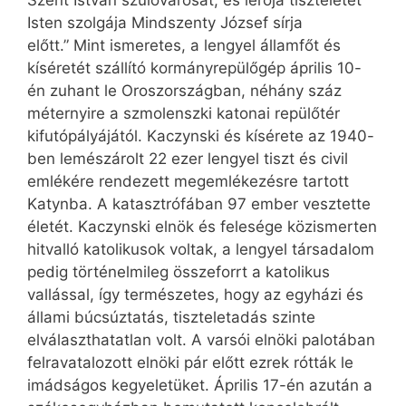
Szent István szülővárosát, és lerója tiszteletét
Isten szolgája Mindszenty József sírja
előtt.” Mint ismeretes, a lengyel államfőt és
kíséretét szállító kormányrepülőgép április 10-
én zuhant le Oroszországban, néhány száz
méternyire a szmolenszki katonai repülőtér
kifutópályájától. Kaczynski és kísérete az 1940-
ben lemészárolt 22 ezer lengyel tiszt és civil
emlékére rendezett megemlékezésre tartott
Katynba. A katasztrófában 97 ember vesztette
életét. Kaczynski elnök és felesége közismerten
hitvalló katolikusok voltak, a lengyel társadalom
pedig történelmileg összeforrt a katolikus
vallással, így természetes, hogy az egyházi és
állami búcsúztatás, tiszteletadás szinte
elválaszthatatlan volt. A varsói elnöki palotában
felravatalozott elnöki pár előtt ezrek rótták le
imádságos kegyeletüket. Április 17-én azután a