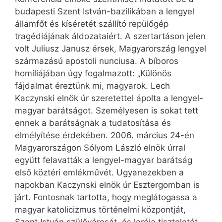
budapesti Szent István-bazilikában a lengyel
államfőt és kíséretét szállító repülőgép
tragédiájának áldozataiért. A szertartáson jelen
volt Juliusz Janusz érsek, Magyarország lengyel
származású apostoli nunciusa. A bíboros
homíliájában úgy fogalmazott: „Különös
fájdalmat éreztünk mi, magyarok. Lech
Kaczynski elnök úr szeretettel ápolta a lengyel-
magyar barátságot. Személyesen is sokat tett
ennek a barátságnak a tudatosítása és
elmélyítése érdekében. 2006. március 24-én
Magyarországon Sólyom László elnök úrral
együtt felavatták a lengyel-magyar barátság
első köztéri emlékművét. Ugyanezekben a
napokban Kaczynski elnök úr Esztergomban is
járt. Fontosnak tartotta, hogy meglátogassa a
magyar katolicizmus történelmi központját,