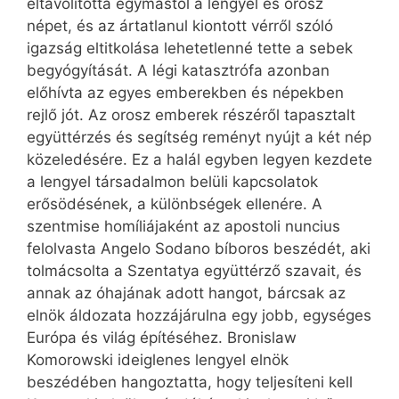
eltávolította egymástól a lengyel és orosz
népet, és az ártatlanul kiontott vérről szóló
igazság eltitkolása lehetetlenné tette a sebek
begyógyítását. A légi katasztrófa azonban
előhívta az egyes emberekben és népekben
rejlő jót. Az orosz emberek részéről tapasztalt
együttérzés és segítség reményt nyújt a két nép
közeledésére. Ez a halál egyben legyen kezdete
a lengyel társadalmon belüli kapcsolatok
erősödésének, a különbségek ellenére. A
szentmise homíliájaként az apostoli nuncius
felolvasta Angelo Sodano bíboros beszédét, aki
tolmácsolta a Szentatya együttérző szavait, és
annak az óhajának adott hangot, bárcsak az
elnök áldozata hozzájárulna egy jobb, egységes
Európa és világ építéséhez. Bronislaw
Komorowski ideiglenes lengyel elnök
beszédében hangoztatta, hogy teljesíteni kell