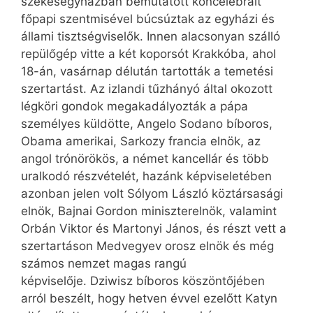
székesegyházban bemutatott koncelebrált
főpapi szentmisével búcsúztak az egyházi és
állami tisztségviselők. Innen alacsonyan szálló
repülőgép vitte a két koporsót Krakkóba, ahol
18-án, vasárnap délután tartották a temetési
szertartást. Az izlandi tűzhányó által okozott
légköri gondok megakadályozták a pápa
személyes küldötte, Angelo Sodano bíboros,
Obama amerikai, Sarkozy francia elnök, az
angol trónörökös, a német kancellár és több
uralkodó részvételét, hazánk képviseletében
azonban jelen volt Sólyom László köztársasági
elnök, Bajnai Gordon miniszterelnök, valamint
Orbán Viktor és Martonyi János, és részt vett a
szertartáson Medvegyev orosz elnök és még
számos nemzet magas rangú
képviselője. Dziwisz bíboros köszöntőjében
arról beszélt, hogy hetven évvel ezelőtt Katyn