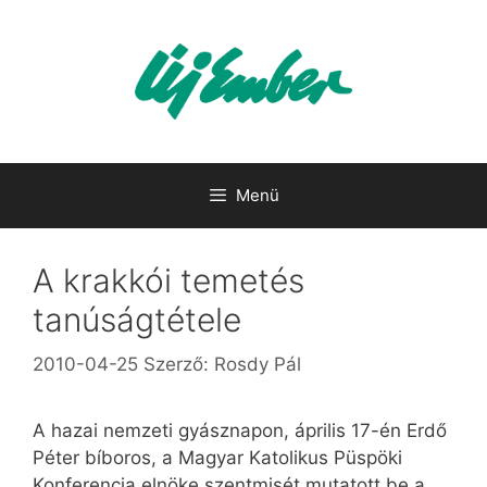
Kilépés
a
tartalomba
Menü
A krakkói temetés
tanúságtétele
2010-04-25
Szerző:
Rosdy Pál
A hazai nemzeti gyásznapon, április 17-én Erdő
Péter bíboros, a Magyar Katolikus Püspöki
Konferencia elnöke szentmisét mutatott be a