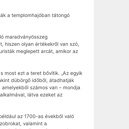
tták a templomhajóban tátongó
 álló maradványösszeg
, hiszen olyan értékekről van szó,
risták meglepett arcát, amikor az
 most ezt a teret bővítik. „Az egyik
kint dübörgő időből, átadhatják
ket, amelyekből számos van – mondja
alkalmával, látva ezeket az
 például az 1700-as évekből való
szobrokat, valamint a