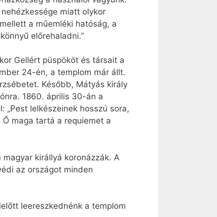
a nehézkessége miatt olykor
ellett a műemléki hatóság, a
könnyű előrehaladni.”
or Gellért püspököt és társait a
mber 24-én, a templom már állt.
Erzsébetet. Később, Mátyás király
rónra. 1860. április 30-án a
l: „Pest lelkészeinek hosszú sora,
. Ő maga tartá a requiemet a
 magyar királlyá koronázzák. A
gvédi az országot minden
mielőtt leereszkednénk a templom