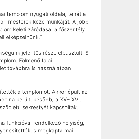
mai templom nyugati oldala, tehát a
 kori mesterek keze munkáját. A jobb
lom keleti záródása, a főszentély
ll elképzelnünk.”
kségünk jelentős része elpusztult. S
emplom. Fölmenő falai
ület továbbra is használatban
tették a templomot. Akkor épült az
ápolna került, később, a XV– XVI.
szögletű sekrestyét kapcsoltak.
a funkcióval rendelkező helyiség,
gyenesítették, s megkapta mai