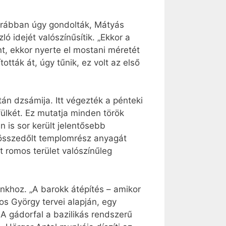
 Korábban úgy gondolták, Mátyás
ó idejét valószínűsítik. „Ekkor a
t, ekkor nyerte el mostani méretét
ották át, úgy tűnik, ez volt az első
tán dzsámija. Itt végezték a pénteki
ülkét. Ez mutatja minden török
 is sor került jelentősebb
z összedőlt templomrész anyagát
t romos terület valószínűleg
nkhoz. „A barokk átépítés – amikor
s György tervei alapján, egy
 A gádorfal a bazilikás rendszerű