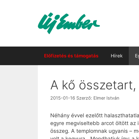
Kilépés
a
tartalomba
Előfizetés és támogatás
Hírek
E
A kő összetart,
2015-01-16
Szerző:
Elmer István
Néhány évvel ezelőtt halaszthatatla
egyre megviseltebb arcot öltött a
összeg. A templomnak ugyanis – mo
volt a kegyura. „Mondhatjuk így: a