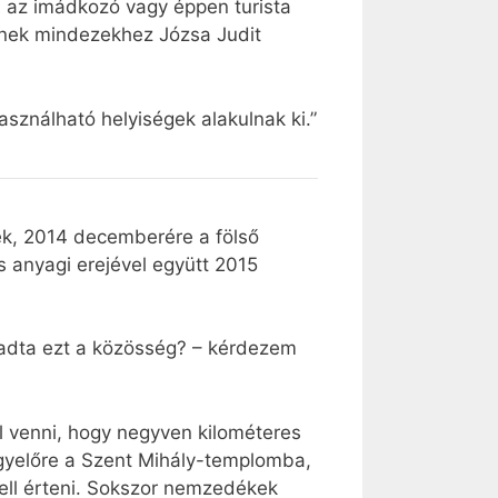
ben az imádkozó vagy éppen turista
kednek mindezekhez Józsa Judit
sználható helyiségek alakulnak ki.”
ték, 2014 decemberére a fölső
s anyagi erejével együtt 2015
gadta ezt a közösség? – kérdezem
l venni, hogy negyven kilométeres
gyelőre a Szent Mihály-templomba,
kell érteni. Sokszor nemzedékek