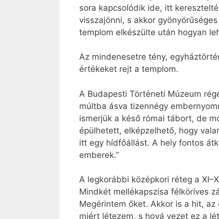
sora kapcsolódik ide, itt keresztelt
visszajönni, s akkor gyönyörűséges
templom elkészülte után hogyan leh
Az mindenesetre tény, egyháztörtén
értékeket rejt a templom.
A Budapesti Történeti Múzeum régé
múltba ásva tizennégy embernyomréte
ismerjük a késő római tábort, de m
épülhetett, elképzelhető, hogy vala
itt egy hídfőállást. A hely fontos á
emberek.”
A legkorábbi középkori réteg a XI–
Mindkét mellékapszisa félköríves zá
Megérintem őket. Akkor is a hit, a
miért létezem, s hová vezet ez a lé