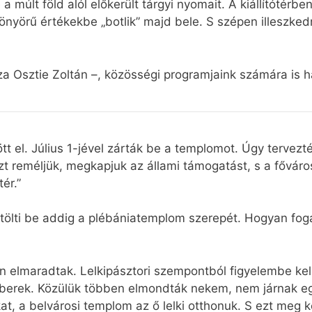
 a múlt föld alól előkerült tárgyi nyomait. A kiállítótér
 gyönyörű értékekbe „botlik” majd bele. S szépen illesz
a Osztie Zoltán –, közösségi programjaink számára is ha
tt el. Július 1-jével zárták be a templomot. Úgy tervez
zt reméljük, megkapjuk az állami támogatást, s a főváro
ér.”
 tölti be addig a plébániatemplom szerepét. Hogyan fo
n elmaradtak. Lelkipásztori szempontból figyelembe kel
mberek. Közülük többen elmondták nekem, nem járnak e
at, a belvárosi templom az ő lelki otthonuk. S ezt meg 