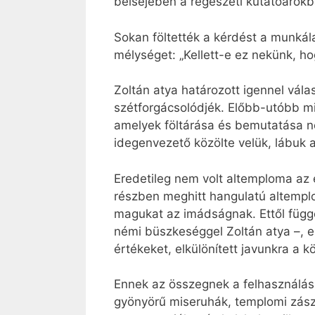
belsejében a régészeti kutatóárokb
Sokan föltették a kérdést a munká
mélységet: „Kellett-e ez nekünk, h
Zoltán atya határozott igennel vál
szétforgácsolódjék. Előbb-utóbb min
amelyek föltárása és bemutatása ne
idegenvezető közölte velük, lábuk a
Eredetileg nem volt altemploma az é
részben meghitt hangulatú altemplo
magukat az imádságnak. Ettől függet
némi büszkeséggel Zoltán atya –, ez
értékeket, elkülönített javunkra a k
Ennek az összegnek a felhasználásá
gyönyörű miseruhák, templomi zászló