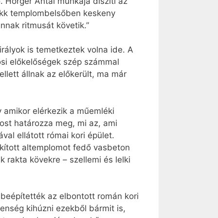
. Hörger Antal munkája díszíti az
barokk templombelsőben keskeny
nnak ritmusát követik.”
rályok is temetkeztek volna ide. A
rosi előkelőségek szép számmal
llett állnak az előkerült, ma már
y amikor elérkezik a műemléki
ost határozza meg, mi az, ami
al ellátott római kori épület.
akított altemplomot fedő vasbeton
rakta kövekre – szellemi és lelki
beépítették az elbontott román kori
lenség kihúzni ezekből bármit is,