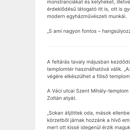
monstranciákat és kelyheket, illetve
érdeklődésű látogató itt is, ott is
modern egyházművészeti munkái.
„S ami nagyon fontos – hangsúlyozz
A feltárás tavaly májusban kezdődö
templomtér használhatóvá válik. „A
végére elkészülhet a fölső templomt
A Váci utcai Szent Mihály-templom
Zoltán atyát.
„Sokan átjöttek oda, mások ellenbe
körzetből járnak hozzánk a hívő e
mert ott kissé idegenül érzik maguk