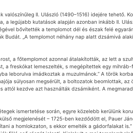
ak valószínűleg II. Ulászló (1490–1516) idejére tehető.
a, a legújabb kutatások alapján azonban inkább II. Ulászl
gével bővítették a templomot dél és észak felé egyarán
ták Budát. „A templomot néhány nap alatt dzsámivá alakít
rost, a főtemplomot azonnal átalakították, az lett a szul
, a freskókat lemeszelték, s megépítettek egy mihráb-f
yba leborulva imádkoztak a muzulmánok.” A török korban
 hajója súlyosan megsérült, a boltozatok beomlottak, a
, s attól kezdve azt használták dzsámiként. A megmarad
rétegek ismertetése során, egyre közelebb kerülünk koru
ülső megjelenését – 1725-ben kezdődött el, Pauer Jáno
vítani a homlokzaton, s ekkor emelték a gádorfalakat is.”