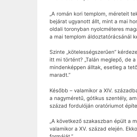
„A román kori templom, méreteit tek
bejárat ugyanott állt, mint a mai h
oldali toronyban nyolcméteres maga
a mai templom áldoztatórácsánál ke
Szinte „kötelességszerűen” kérdezek
itt mi történt? „Talán meglepő, de 
mindenképpen álltak, esetleg a tető
maradt.”
Később – valamikor a XIV. századb
a nagyméretű, gótikus szentély, ame
század fordulóján oratóriumot építe
„A következő szakaszban épült a ma
valamikor a XV. század elején. Ekk
formáját.”