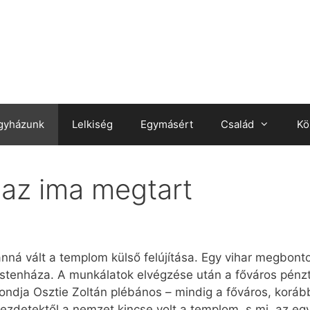
gyházunk
Lelkiség
Egymásért
Család
Kö
 az ima megtart
nná vált a templom külső felújítása. Egy vihar megbontott
z istenháza. A munkálatok elvégzése után a főváros pé
ndja Osztie Zoltán plébános – mindig a főváros, koráb
 kezdetektől a nemzet kincse volt a templom, s mi, az e