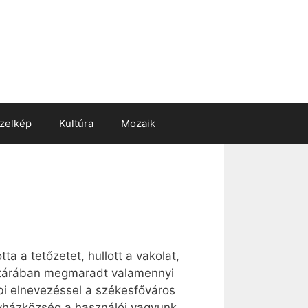
zelkép
Kultúra
Mozaik
a a tetőzetet, hullott a vakolat,
nztárában megmaradt valamennyi
bi elnevezéssel a székesfőváros
gyházközség a használói vagyunk.