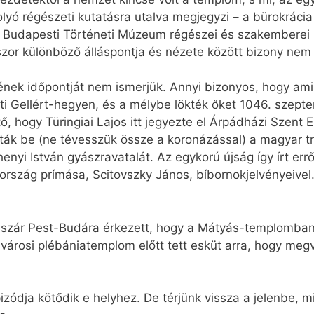
olyó régészeti kutatásra utalva megjegyzi – a bürokráci
Budapesti Történeti Múzeum régészei és szakemberei m
zor különböző álláspontja és nézete között bizony nem 
nek időpontját nem ismerjük. Annyi bizonyos, hogy amik
Gellért-hegyen, és a mélybe lökték őket 1046. szepte
tő, hogy Türingiai Lajos itt jegyezte el Árpádházi Szent 
iktatták be (ne tévesszük össze a koronázással) a magyar t
enyi István gyászravatalát. Az egykorú újság így írt errő
ország prímása, Scitovszky János, bíbornokjelvényeivel
sászár Pest-Budára érkezett, hogy a Mátyás-templomban
belvárosi plébániatemplom előtt tett esküt arra, hogy me
ódja kötődik e helyhez. De térjünk vissza a jelenbe, 