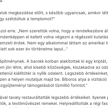
a.
latok megkezdése előtt, s később ugyancsak, amikor lá
ogy szétdúltuk a templomot?”
aszol erre. „Nem szerettük volna, hogy a rendelkezésre
denképpen el kellett volna végezni a régészeti kutatást
mzeti érdek. Nem egy alkalommal láttam az amerikai tu
latt sok ezer év történelme lapul…”
pítménynek. A barokk korban alakítottak ki egy kriptát, s
m jön létre, ahol kisebb közösségek, kiszakadva az oda
lenül kiállítótér is nyílik odalent. Legszebb értékein
en a helyen mutatjuk majd be. Bíboros atya a vizitáció 
özgyűjteményi támogatásból tízmillió forintot.”
val tavaly restauráltatták legszebb értékeiket. Ilyenek
k, a textilművészet remekei. Helyreállították a régi fa