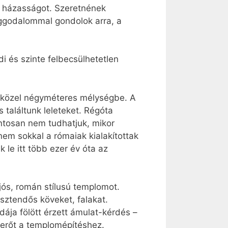
tek házasságot. Szeretnének
aggodalommal gondolok arra, a
i és szinte felbecsülhetetlen
a közel négyméteres mélységbe. A
 találtunk leleteket. Régóta
ntosan nem tudhatjuk, mikor
nem sokkal a rómaiak kialakítottak
k le itt több ezer év óta az
jós, román stílusú templomot.
esztendős köveket, falakat.
ája fölött érzett ámulat-kérdés –
t erőt a templomépítéshez.