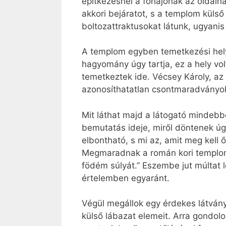
építkezésnél a főhajónak az oldalha
akkori bejáratot, s a templom külső
boltozattraktusokat látunk, ugyanis
A templom egyben temetkezési hely 
hagyomány úgy tartja, ez a hely vo
temetkeztek ide. Vécsey Károly, az 
azonosíthatatlan csontmaradványokk
Mit láthat majd a látogató mindebb
bemutatás ideje, miről döntenek úg
elbontható, s mi az, amit meg kell ő
Megmaradnak a román kori templom f
födém súlyát.” Eszembe jut múltat 
értelemben egyaránt.
Végül megállok egy érdekes látvány
külső lábazat elemeit. Arra gondolok