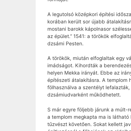
A legutolsó középkori építési idősz
korában került sor újabb átalakításr
mostani barokk kápolnasor szélessé
az épület.” 1541: a törökök elfoglal
dzsámi Pesten.
A törökök, miután elfoglaltak egy vá
imádságot. Kihordták a berendezést
helyen Mekka irányát. Ebbe az irán
építészeti átalakításra. A templom
fölhasználva a szentélyt lefalazták
dzsámiudvarként működhetett.
S már egyre följebb járunk a múlt-
a templom megkapta ma is látható k
tűzvészt követően. Sokat kellett ja