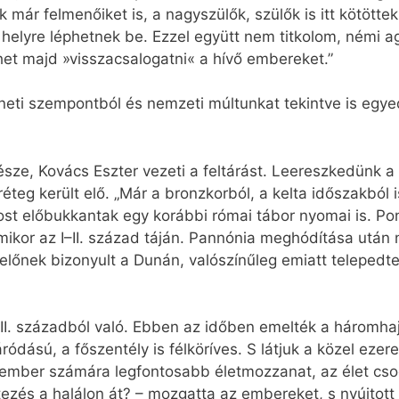
ék már felmenőiket is, a nagyszülők, szülők is itt kötöt
 helyre léphetnek be. Ezzel együtt nem titkolom, némi 
et majd »visszacsalogatni« a hívő embereket.”
eti szempontból és nemzeti múltunkat tekintve is egyed
sze, Kovács Eszter vezeti a feltárást. Leereszkedünk 
g került elő. „Már a bronzkorból, a kelta időszakból is
ost előbukkantak egy korábbi római tábor nyomai is. Po
mikor az I–II. század táján. Pannónia meghódítása után 
tkelőnek bizonyult a Dunán, valószínűleg emiatt telepedte
XII. századból való. Ebben az időben emelték a háromha
ródású, a főszentély is félköríves. S látjuk a közel ezer
z ember számára legfontosabb életmozzanat, az élet csod
tezés a halálon át? – mozgatta az embereket, s nyújtot