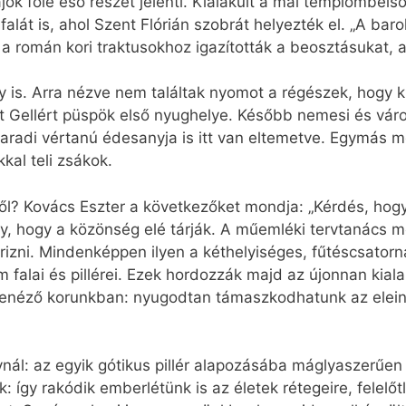
jók fölé eső részét jelenti. Kialakult a mai templombelső
 falát is, ahol Szent Flórián szobrát helyezték el. „A 
 a román kori traktusokhoz igazították a beosztásukat, a
is. Arra nézve nem találtak nyomot a régészek, hogy ki
lt Gellért püspök első nyughelye. Később nemesi és vá
aradi vértanú édesanyja is itt van eltemetve. Egymás me
al teli zsákok.
ől? Kovács Eszter a következőket mondja: „Kérdés, hog
y, hogy a közönség elé tárják. A műemléki tervtanács m
rizni. Mindenképpen ilyen a kéthelyiséges, fűtéscsatornáv
alai és pillérei. Ezek hordozzák majd az újonnan kial
lenéző korunkban: nyugodtan támaszkodhatunk az eleink 
nál: az egyik gótikus pillér alapozásába máglyaszerűen 
: így rakódik emberlétünk is az életek rétegeire, felelőt