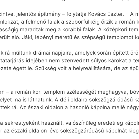
intve, jelentős építmény – folytatja Kovács Eszter. – A 
omlokzat, a felmenő falak a szoborfülkéig őrzik a román
sságig maradtak meg a korábbi falak. A középkori temp
rült elő. Jáki, lébényi méretű és szépségű templomot ke
 rá múltunk drámai napjaira, amelyek során épített örö
a tatárjárás idejében nem szenvedett súlyos károkat a t
zete égett le. Szükség volt a helyreállítására, de az ép
an – a román kori templom szélességét meghagyva, bőví
lyet ma is láthatunk. A déli oldalra sokszögzáródású k
ttek rá. Az északi oldalon a hasonló kápolna mellé négy
 sekrestyeként használt, valószínűleg eredetileg kápoln
or az északi oldalon lévő sokszögzáródású kápolnát kie