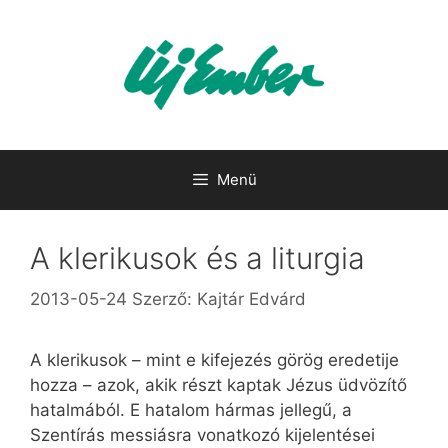
Kilépés
a
tartalomba
Menü
A klerikusok és a liturgia
2013-05-24
Szerző:
Kajtár Edvárd
A klerikusok – mint e kifejezés görög eredetije
hozza – azok, akik részt kaptak Jézus üdvözítő
hatalmából. E hatalom hármas jellegű, a
Szentírás messiásra vonatkozó kijelentései