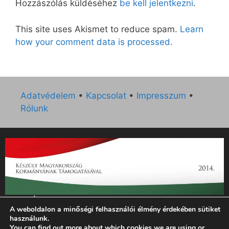
Hozzászólás küldéséhez
be kell jelentkezni
.
This site uses Akismet to reduce spam.
Learn
how your comment data is processed.
Adatvédelem
•
Kapcsolat
•
Impresszum
•
Rólunk
„Az Új Ember katolikus hetilap 2014. évi működésének
A weboldalon a minőségi felhasználói élmény érdekében sütiket
támogatását az EGYH-KCP-14-P-0121 sz. támogatási
használunk.
szerződés keretében 3 000 000 Ft összegben támogatta az
You can find out more about which cookies we are using or