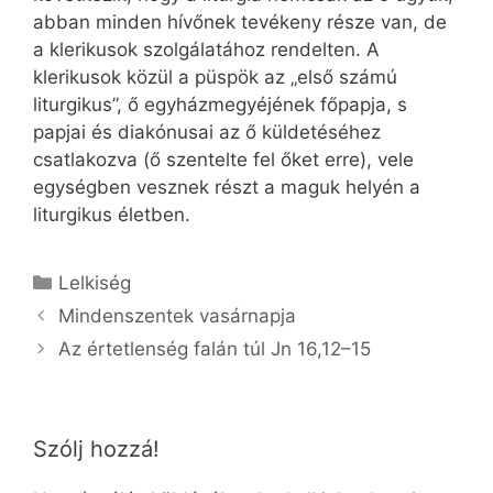
abban minden hívőnek tevékeny része van, de
a klerikusok szolgálatához rendelten. A
klerikusok közül a püspök az „első számú
liturgikus”, ő egyházmegyéjének főpapja, s
papjai és diakónusai az ő küldetéséhez
csatlakozva (ő szentelte fel őket erre), vele
egységben vesznek részt a maguk helyén a
liturgikus életben.
Kategória
Lelkiség
Mindenszentek vasárnapja
Az értetlenség falán túl Jn 16,12–15
Szólj hozzá!