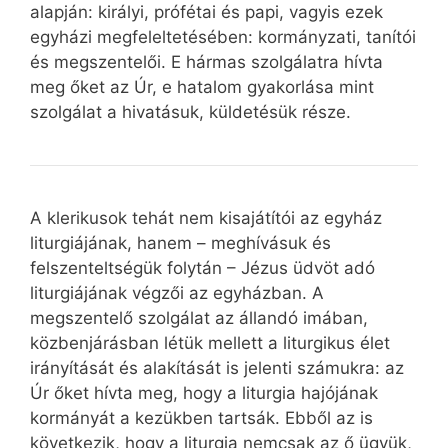
alapján: királyi, prófétai és papi, vagyis ezek
egyházi megfeleltetésében: kormányzati, tanítói
és megszentelői. E hármas szolgálatra hívta
meg őket az Úr, e hatalom gyakorlása mint
szolgálat a hivatásuk, küldetésük része.
A klerikusok tehát nem kisajátítói az egyház
liturgiájának, hanem – meghívásuk és
felszenteltségük folytán – Jézus üdvöt adó
liturgiájának végzői az egyházban. A
megszentelő szolgálat az állandó imában,
közbenjárásban létük mellett a liturgikus élet
irányítását és alakítását is jelenti számukra: az
Úr őket hívta meg, hogy a liturgia hajójának
kormányát a kezükben tartsák. Ebből az is
következik, hogy a liturgia nemcsak az ő ügyük,