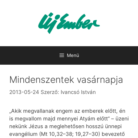
Kilépés
a
tartalomba
Menü
Mindenszentek vasárnapja
2013-05-24
Szerző:
Ivancsó István
„Akik megvallanak engem az emberek előtt, én
is megvallom majd mennyei Atyám előtt” – üzeni
nekünk Jézus a meglehetősen hosszú ünnepi
evangélium (Mt 10,32–38; 19,27–30) bevezető