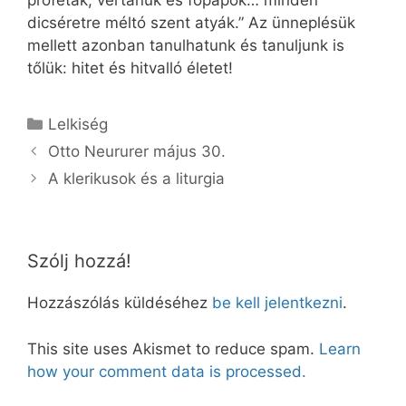
próféták, vértanúk és főpapok… minden
dicséretre méltó szent atyák.” Az ünneplésük
mellett azonban tanulhatunk és tanuljunk is
tőlük: hitet és hitvalló életet!
Kategória
Lelkiség
Otto Neururer május 30.
A klerikusok és a liturgia
Szólj hozzá!
Hozzászólás küldéséhez
be kell jelentkezni
.
This site uses Akismet to reduce spam.
Learn
how your comment data is processed.