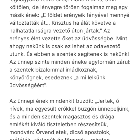
költőien, de lényegre törően fogalmaz meg egy
másik ének: „E földet erényeik fényével mennyé
változtatták át… Krisztus halálát követve a
halhatatlanságra vezető úton jártak.” Az
erényes élet vezette őket az üdvösségbe. Mint
ahogy nekünk is csak ez lehet az odavezető
utunk. És ebben a szentek segítenek is nekünk!
Az ünnep szinte minden éneke egyformán zárul:
a szentek bizalommal imádkoznak,
könyörögnek, esedeznek „a mi lelkünk
üdvösségéért”.
Az ünnepi ének mindenkit buzdít: „Jertek, ó
hívek, ma egyesült erőkkel buzgón ünnepeljünk,
és a minden szentek magasztos és drága
emlékét kiváló tiszteletben részesítsük,
mondván: Örvendjetek, dicső apostolok,