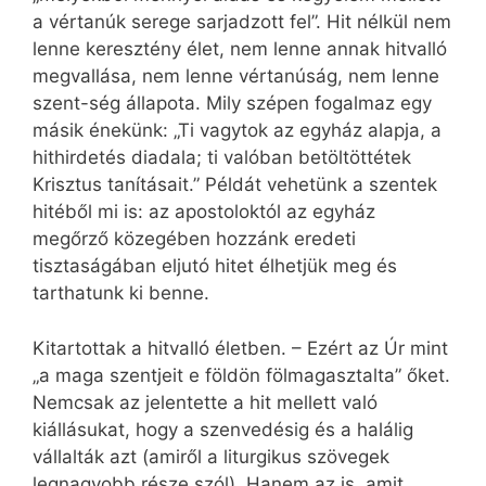
a vértanúk serege sarjadzott fel”. Hit nélkül nem
lenne keresztény élet, nem lenne annak hitvalló
megvallása, nem lenne vértanúság, nem lenne
szent-ség állapota. Mily szépen fogalmaz egy
másik énekünk: „Ti vagytok az egyház alapja, a
hithirdetés diadala; ti valóban betöltöttétek
Krisztus tanításait.” Példát vehetünk a szentek
hitéből mi is: az apostoloktól az egyház
megőrző közegében hozzánk eredeti
tisztaságában eljutó hitet élhetjük meg és
tarthatunk ki benne.
Kitartottak a hitvalló életben. – Ezért az Úr mint
„a maga szentjeit e földön fölmagasztalta” őket.
Nemcsak az jelentette a hit mellett való
kiállásukat, hogy a szenvedésig és a halálig
vállalták azt (amiről a liturgikus szövegek
legnagyobb része szól). Hanem az is, amit