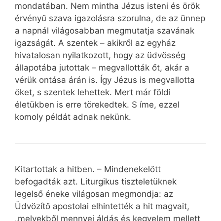
mondatában. Nem mintha Jézus isteni és örök
érvényű szava igazolásra szorulna, de az ünnep
a napnál világosabban megmutatja szavának
igazságát. A szentek – akikről az egyház
hivatalosan nyilatkozott, hogy az üdvösség
állapotába jutottak – megvallották őt, akár a
vérük ontása árán is. Így Jézus is megvallotta
őket, s szentek lehettek. Mert már földi
életükben is erre törekedtek. S íme, ezzel
komoly példát adnak nekünk.
Kitartottak a hitben. – Mindenekelőtt
befogadták azt. Liturgikus tiszteletüknek
legelső éneke világosan megmondja: az
Üdvözítő apostolai elhintették a hit magvait,
„melyekből mennyei áldás és kegyelem mellett