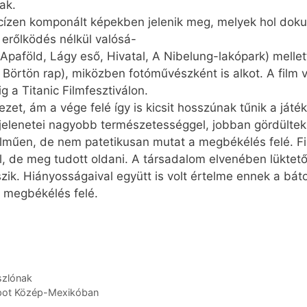
ak.
recízen komponált képekben jelenik meg, melyek hol dok
erőlködés nélkül valósá-
(Apaföld, Lágy eső, Hivatal, A Nibelung-lakópark) melle
örtön rap), miközben fotóművészként is alkot. A film vi
 a Titanic Filmfesztiválon.
zet, ám a vége felé így is kicsit hosszúnak tűnik a játék
 jelenetei nagyobb természetességgel, jobban gördültek
telműen, de nem patetikusan mutat a megbékélés felé. F
ul, de meg tudott oldani. A társadalom elve­nében lükte
zik. Hiányosságaival együtt is volt értelme ennek a báto
a megbékélés felé.
szlónak
apot Közép-Mexikóban