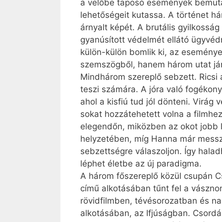
a velőbe taposó események bemutat
lehetőségeit kutassa. A történet h
árnyalt képét. A brutális gyilkossá
gyanúsított védelmét ellátó ügyvéd
külön-külön bomlik ki, az eseménye
szemszögből, hanem három utat jár
Mindhárom szereplő sebzett. Ricsi 
teszi számára. A jóra való fogékony
ahol a kisfiú tud jól dönteni. Virág
sokat hozzátehetett volna a filmhe
elegendőn, miközben az okot jobb le
helyzetében, míg Hanna már messzir
sebzettségre válaszoljon. Így hala
léphet életbe az új paradigma.
A három főszereplő közül csupán Cs
című alkotásában tűnt fel a vászno
rövidfilmben, tévésorozatban és nag
alkotásában, az Ifjúságban. Csordás