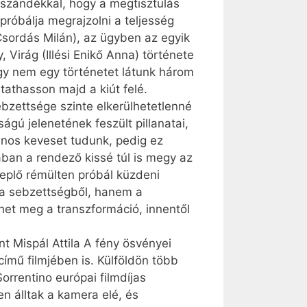
 szándékkal, hogy a megtisztulás
róbálja megrajzolni a teljesség
(Csordás Milán), az ügyben az egyik
Virág (Illési Enikő Anna) története
Így nem egy történetet látunk három
athasson majd a kiút felé.
ebzettsége szinte elkerülhetetlenné
ágú jelenetének feszült pillanatai,
sajnos keveset tudunk, pedig ez
ban a rendező kissé túl is megy az
replő rémülten próbál küzdeni
 a sebzettségből, hanem a
het meg a transzformáció, innentől
t Mispál Attila A fény ösvényei
ímű filmjében is. Külföldön több
orrentino európai filmdíjas
en álltak a kamera elé, és