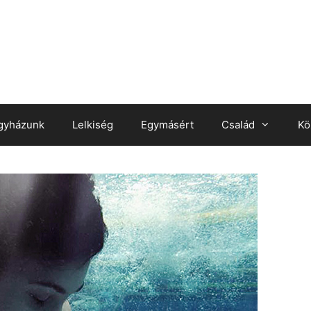
gyházunk
Lelkiség
Egymásért
Család
Kö