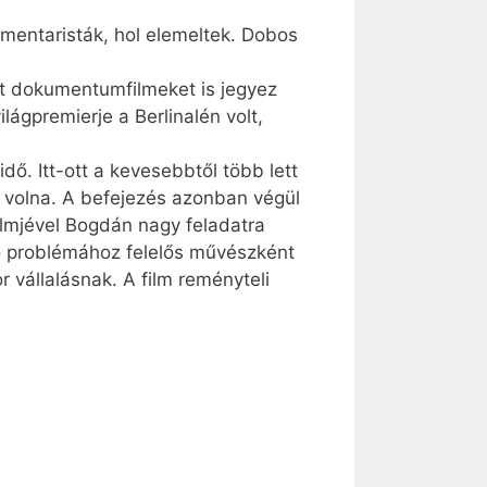
umentaristák, hol elemeltek. Dobos
tt dokumentumfilmeket is jegyez
lágpremierje a Berlinalén volt,
idő. Itt-ott a kevesebbtől több lett
 volna. A befejezés azonban végül
ilmjével Bogdán nagy feladatra
tő problémához felelős művészként
r vállalásnak. A film reményteli