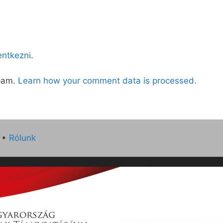
lentkezni
.
spam.
Learn how your comment data is processed.
•
Rólunk