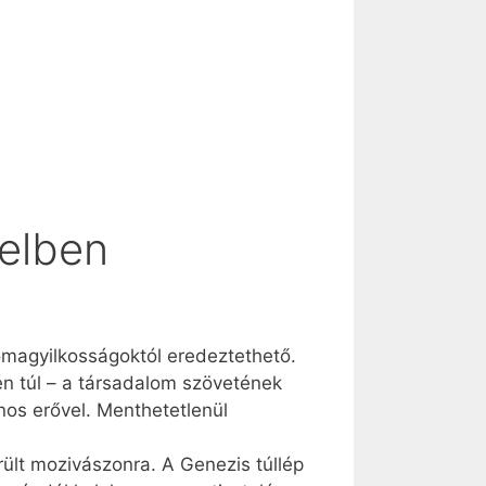
telben
omagyilkosságoktól eredeztethető.
én túl – a társadalom szövetének
nos erővel. Menthetetlenül
ült mozivászonra. A Genezis túllép