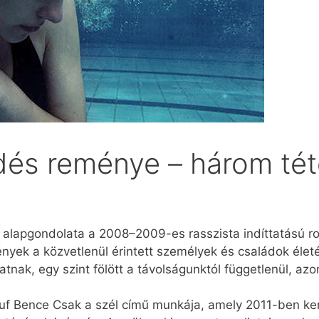
dés reménye – három té
 alapgondolata a 2008–2009-es rasszista indíttatású r
ények a közvetlenül érintett személyek és családok élet
nak, egy szint fölött a távolságunktól függetlenül, azo
auf Bence Csak a szél című munkája, amely 2011-ben ker