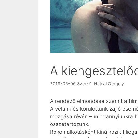
A kiengesztelő
2018-05-06
Szerző:
Hajnal Gergely
A rendező elmondása szerint a film
A velünk és körülöttünk zajló esem
mozgása révén – mindannyiunkra hat
összetartozunk.
Rokon alkotásként kínálkozik Flieg