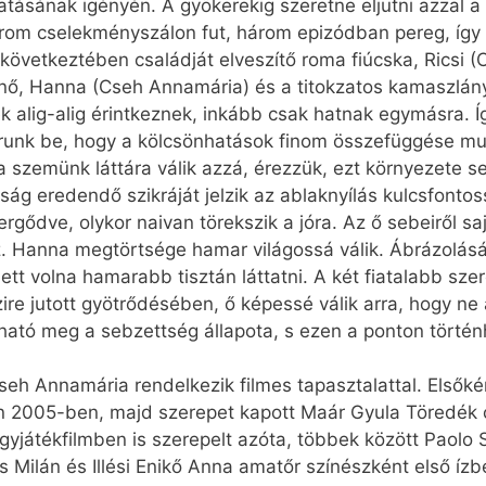
ásának igényén. A gyökerekig szeretne eljutni azzal a
árom cselekményszálon fut, három epizódban pereg, így p
g következtében családját elveszítő roma fiúcska, Ricsi 
nő, Hanna (Cseh Annamária) és a titokzatos kamaszlány, 
k alig-alig érintkeznek, inkább csak hatnak egymásra. 
unk be, hogy a kölcsönhatások finom összefüggése mut
a szemünk láttára válik azzá, érezzük, ezt környezete s
ság eredendő szikráját jelzik az ablaknyílás kulcsfontoss
 vergődve, olykor naivan törekszik a jóra. Az ő sebeiről 
z. Hanna megtörtsége hamar világossá válik. Ábrázolásá
tt volna hamarabb tisztán láttatni. A két fiatalabb sze
e jutott gyötrődésében, ő képessé válik arra, hogy ne
dható meg a sebzettség állapota, s ezen a ponton történ
eh Annamária rendelkezik filmes tapasztalattal. Elsőkén
n 2005-ben, majd szerepet kapott Maár Gyula Töredék c
yjátékfilmben is szerepelt azóta, többek között Paolo S
 Milán és Illési Enikő Anna amatőr színészként első ízb