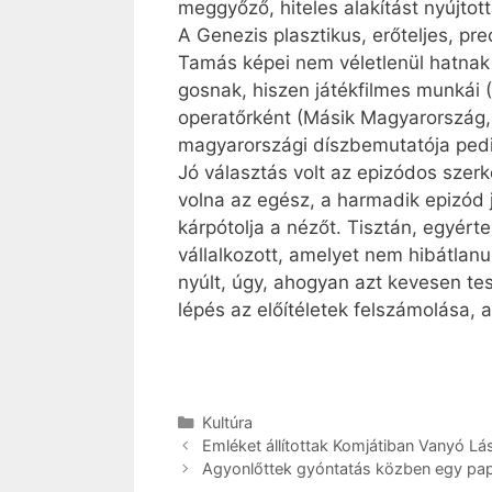
meggyőző, hiteles alakítást nyújtott
A Genezis plasztikus, erőteljes, p
Tamás képei nem véletlenül hatnak 
gosnak, hiszen játékfilmes munkái 
operatőrként (Másik Magyarország, B
magyarországi díszbemutatója pedig
Jó választás volt az epizódos szerke
volna az egész, a harmadik epizód
kárpótolja a nézőt. Tisztán, egyér
vállalkozott, amelyet nem hibátlan
nyúlt, úgy, ahogyan azt kevesen tes
lépés az előítéletek felszámolása, 
Kategória
Kultúra
Emléket állítottak Komjátiban Vanyó Lá
Agyonlőttek gyóntatás közben egy p