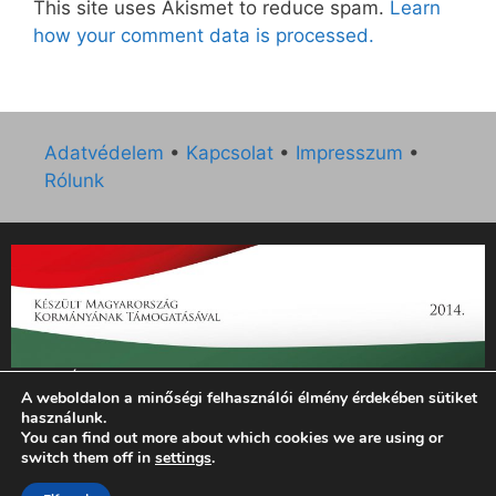
This site uses Akismet to reduce spam.
Learn
how your comment data is processed.
Adatvédelem
•
Kapcsolat
•
Impresszum
•
Rólunk
„Az Új Ember katolikus hetilap 2014. évi működésének
A weboldalon a minőségi felhasználói élmény érdekében sütiket
támogatását az EGYH-KCP-14-P-0121 sz. támogatási
használunk.
szerződés keretében 3 000 000 Ft összegben támogatta az
You can find out more about which cookies we are using or
Emberi Erőforrások Minisztériuma.”
switch them off in
settings
.