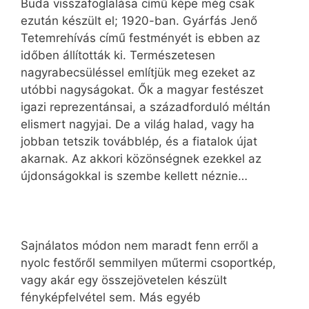
Buda visszafoglalása című képe még csak
ezután készült el; 1920-ban. Gyárfás Jenő
Tetemrehívás című festményét is ebben az
időben állították ki. Természetesen
nagyrabecsüléssel említjük meg ezeket az
utóbbi nagyságokat. Ők a magyar festészet
igazi reprezentánsai, a századforduló méltán
elismert nagyjai. De a világ halad, vagy ha
jobban tetszik továbblép, és a fiatalok újat
akarnak. Az akkori közönségnek ezekkel az
újdonságokkal is szembe kellett néznie…
Sajnálatos módon nem maradt fenn erről a
nyolc festőről semmilyen műtermi csoportkép,
vagy akár egy összejövetelen készült
fényképfelvétel sem. Más egyéb