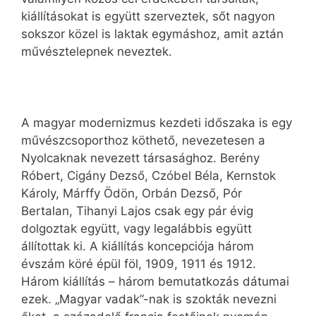
kiállításokat is együtt szerveztek, sőt nagyon
sokszor közel is laktak egymáshoz, amit aztán
művésztelepnek neveztek.
A magyar modernizmus kezdeti időszaka is egy
művészcsoporthoz köthető, nevezetesen a
Nyolcaknak nevezett társasághoz. Berény
Róbert, Cigány Dezső, Czóbel Béla, Kernstok
Károly, Márffy Ödön, Orbán Dezső, Pór
Bertalan, Tihanyi Lajos csak egy pár évig
dolgoztak együtt, vagy legalábbis együtt
állítottak ki. A kiállítás koncepciója három
évszám köré épül föl, 1909, 1911 és 1912.
Három kiállítás – három bemutatkozás dátumai
ezek. „Magyar vadak”-nak is szokták nevezni