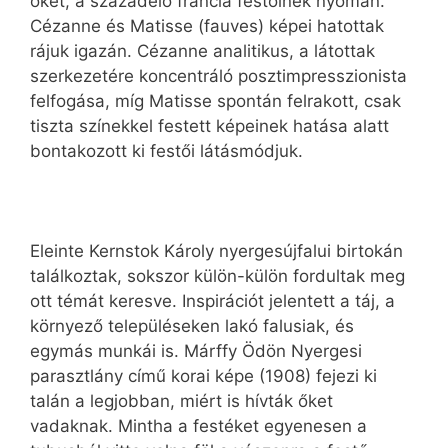
őket, a századelő francia festőinek nyomán.
Cézanne és Matisse (fauves) képei hatottak
rájuk igazán. Cézanne analitikus, a látottak
szerkezetére koncentráló posztimpresszionista
felfogása, míg Matisse spontán felrakott, csak
tiszta színekkel festett képeinek hatása alatt
bontakozott ki festői látásmódjuk.
Eleinte Kernstok Károly nyergesújfalui birtokán
találkoztak, sokszor külön-külön fordultak meg
ott témát keresve. Inspirációt jelentett a táj, a
környező településeken lakó falusiak, és
egymás munkái is. Márffy Ödön Nyergesi
parasztlány című korai képe (1908) fejezi ki
talán a legjobban, miért is hívták őket
vadaknak. Mintha a festéket egyenesen a