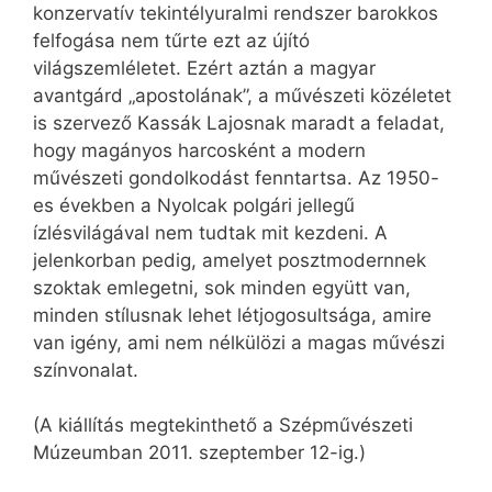
konzervatív tekintélyuralmi rendszer barokkos
felfogása nem tűrte ezt az újító
világszemléletet. Ezért aztán a magyar
avantgárd „apostolának”, a művészeti közéletet
is szervező Kassák Lajosnak maradt a feladat,
hogy magányos harcosként a modern
művészeti gondolkodást fenntartsa. Az 1950-
es években a Nyolcak polgári jellegű
ízlésvilágával nem tudtak mit kezdeni. A
jelenkorban pedig, amelyet posztmodernnek
szoktak emlegetni, sok minden együtt van,
minden stílusnak lehet létjogosultsága, amire
van igény, ami nem nélkülözi a magas művészi
színvonalat.
(A kiállítás megtekinthető a Szépművészeti
Múzeumban 2011. szeptember 12-ig.)