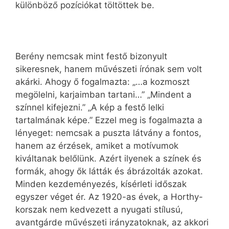
különböző pozíciókat töltöttek be.
Berény nemcsak mint festő bizonyult
sikeresnek, hanem művészeti írónak sem volt
akárki. Ahogy ő fogalmazta: „…a kozmoszt
megölelni, karjaimban tartani…” „Mindent a
színnel kifejezni.” „A kép a festő lelki
tartalmának képe.” Ezzel meg is fogalmazta a
lényeget: nemcsak a puszta látvány a fontos,
hanem az érzések, amiket a motívumok
kiváltanak belőlünk. Azért ilyenek a színek és
formák, ahogy ők látták és ábrázolták azokat.
Minden kezdeményezés, kísérleti időszak
egyszer véget ér. Az 1920-as évek, a Horthy-
korszak nem kedvezett a nyugati stílusú,
avantgárde művészeti irányzatoknak, az akkori