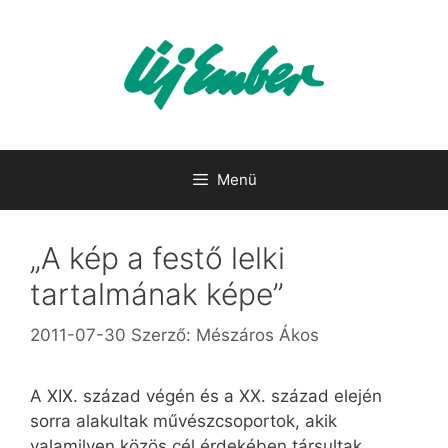
Kilépés
a
tartalomba
Menü
„A kép a festő lelki
tartalmának képe”
2011-07-30
Szerző:
Mészáros Ákos
A XIX. század végén és a XX. század elején
sorra alakultak művészcsoportok, akik
valamilyen közös cél érdekében társultak,