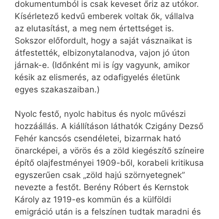
dokumentumból is csak keveset őriz az utókor.
Kísérletező kedvű emberek voltak ők, vállalva
az elutasítást, a meg nem értettséget is.
Sokszor előfordult, hogy a saját vásznaikat is
átfestették, elbizonytalanodva, vajon jó úton
járnak-e. (Időnként mi is így vagyunk, amikor
késik az elismerés, az odafigyelés életünk
egyes szakaszaiban.)
Nyolc festő, nyolc habitus és nyolc művészi
hozzáállás. A kiállításon láthatók Czigány Dezső
Fehér kancsós csendéletei, bizarrnak ható
önarcképei, a vörös és a zöld kiegészítő színeire
építő olajfestményei 1909-ből, korabeli kritikusa
egyszerűen csak „zöld hajú szörnyetegnek”
nevezte a festőt. Berény Róbert és Kernstok
Károly az 1919-es kommün és a külföldi
emigráció után is a felszínen tudtak maradni és