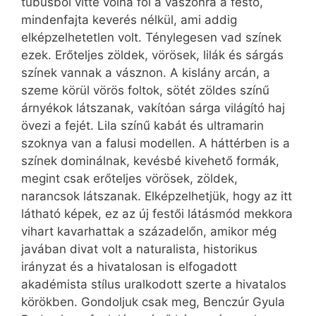
tubusból vitte volna föl a vászonra a festő,
mindenfajta keverés nélkül, ami addig
elképzelhetetlen volt. Ténylegesen vad színek
ezek. Erőteljes zöldek, vörösek, lilák és sárgás
színek vannak a vásznon. A kislány arcán, a
szeme körül vörös foltok, sötét zöldes színű
árnyékok látszanak, vakítóan sárga világító haj
övezi a fejét. Lila színű kabát és ultramarin
szoknya van a falusi modellen. A háttérben is a
színek dominálnak, kevésbé kivehető formák,
megint csak erőteljes vörösek, zöldek,
narancsok látszanak. Elképzelhetjük, hogy az itt
látható képek, ez az új festői látásmód mekkora
vihart kavarhattak a századelőn, amikor még
javában divat volt a naturalista, historikus
irányzat és a hivatalosan is elfogadott
akadémista stílus uralkodott szerte a hivatalos
körökben. Gondoljuk csak meg, Benczúr Gyula