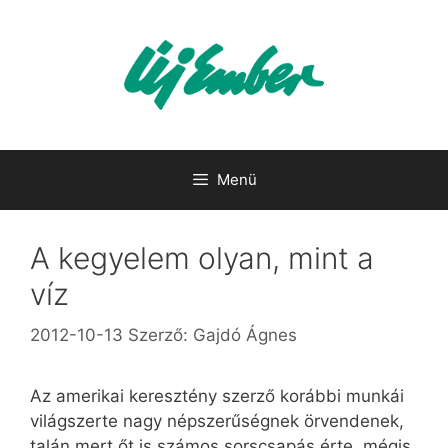
Kilépés
a
tartalomba
Menü
A kegyelem olyan, mint a
víz
2012-10-13
Szerző:
Gajdó Ágnes
Az amerikai keresztény szerző korábbi munkái
világszerte nagy népszerűségnek örvendenek,
talán mert őt is számos sorscsapás érte, mégis