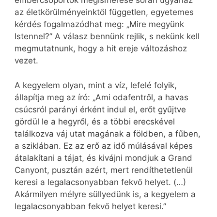
embercsoportok megismerése során ugyanaz
az életkörülményeinktől független, egyetemes
kérdés fogalmazódhat meg: „Mire megyünk
Istennel?” A válasz bennünk rejlik, s nekünk kell
megmutatnunk, hogy a hit ereje változáshoz
vezet.
A kegyelem olyan, mint a víz, lefelé folyik,
állapítja meg az író: „Ami odafentről, a havas
csúcsról parányi érként indul el, erőt gyűjtve
gördül le a hegyről, és a többi erecskével
találkozva váj utat magának a földben, a fűben,
a sziklában. Ez az erő az idő múlásával képes
átalakítani a tájat, és kivájni mondjuk a Grand
Canyont, pusztán azért, mert rendíthetetlenül
keresi a legalacsonyabban fekvő helyet. (…)
Akármilyen mélyre süllyedünk is, a kegyelem a
legalacsonyabban fekvő helyet keresi.”