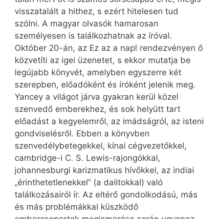
visszatalált a hithez, s ezért hitelesen tud
szólni. A magyar olvasók hamarosan
személyesen is találkozhatnak az íróval.
Október 20-án, az Ez az a nap! rendezvényen ő
közvetíti az igei üzenetet, s ekkor mutatja be
legújabb könyvét, amelyben egyszerre két
szerepben, előadóként és íróként jelenik meg.
Yancey a világot járva gyakran kerül közel
szenvedő emberekhez, és sok helyütt tart
előadást a kegyelemről, az imádságról, az isteni
gondviselésről. Ebben a könyvben
szenvedélybetegekkel, kínai cégvezetőkkel,
cambridge-i C. S. Lewis-rajongókkal,
johannesburgi karizmatikus hívőkkel, az indiai
„érinthetetlenekkel” (a dalitokkal) való
találkozásairól ír. Az eltérő gondolkodású, más
és más problémákkal küszködő