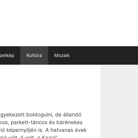
zelkép
Kultúra
Mozaik
gye­ke­zett bol­do­gul­ni, de ál­lan­dó
do­bos, par­kett-tán­cos és bár­éne­kes
­zió kép­er­nyő­jén is. A hat­va­nas évek
má vált, ő volt „a Ka­zal”.