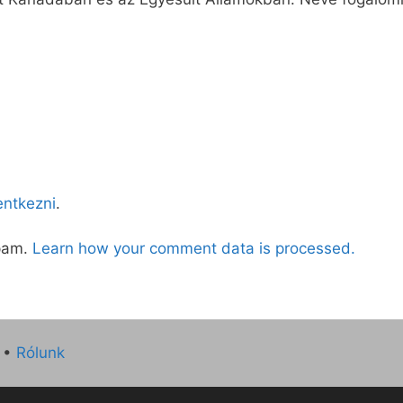
lentkezni
.
spam.
Learn how your comment data is processed.
•
Rólunk