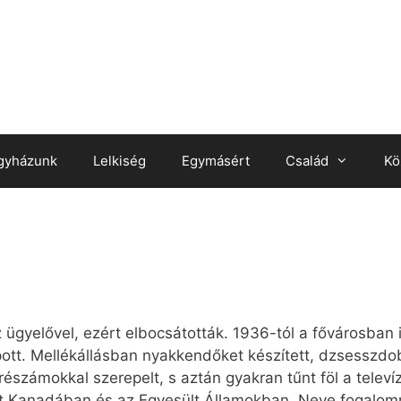
gyházunk
Lelkiség
Egymásért
Család
Kö
z ügye­lő­vel, ezért el­bo­csá­tot­ták. 1936-tól a fő­vá­ros­ban i
a­pott. Mel­lék­ál­lás­ban nyak­ken­dő­ket ké­szí­tett, dzsessz­
ré­szá­mok­kal sze­re­pelt, s az­tán gyak­ran tűnt föl a te­le­ví
 Ka­na­dá­ban és az Egye­sült Ál­la­mok­ban. Ne­ve fo­ga­lom­