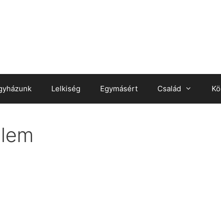
gyházunk
Lelkiség
Egymásért
Család
Kö
elem