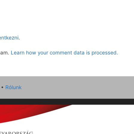
lentkezni
.
spam.
Learn how your comment data is processed.
•
Rólunk