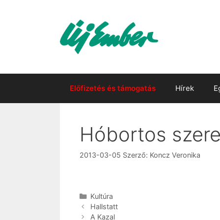
Kilépés
a
tartalomba
Előfizetés és támogatás
Hírek
E
Hóbortos szer
2013-03-05
Szerző:
Koncz Veronika
Kategória
Kultúra
Hallstatt
A Kazal