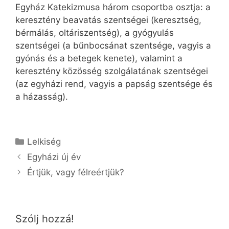
Egyház Katekizmusa három csoportba osztja: a
keresztény beavatás szentségei (keresztség,
bérmálás, oltáriszentség), a gyógyulás
szentségei (a bűnbocsánat szentsége, vagyis a
gyónás és a betegek kenete), valamint a
keresztény közösség szolgálatának szentségei
(az egyházi rend, vagyis a papság szentsége és
a házasság).
Kategória
Lelkiség
Egyházi új év
Értjük, vagy félreértjük?
Szólj hozzá!