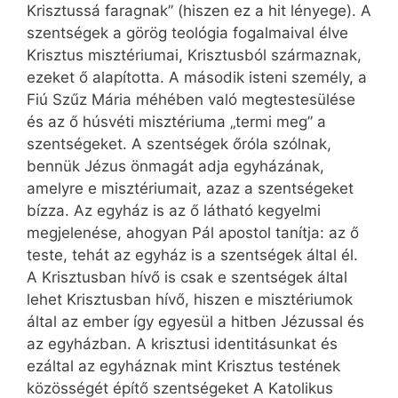
Krisztussá faragnak” (hiszen ez a hit lényege). A
szentségek a görög teológia fogalmaival élve
Krisztus misztériumai, Krisztusból származnak,
ezeket ő alapította. A második isteni személy, a
Fiú Szűz Mária méhében való megtestesülése
és az ő húsvéti misztériuma „termi meg” a
szentségeket. A szentségek őróla szólnak,
bennük Jézus önmagát adja egyházának,
amelyre e misztériumait, azaz a szentségeket
bízza. Az egyház is az ő látható kegyelmi
megjelenése, ahogyan Pál apostol tanítja: az ő
teste, tehát az egyház is a szentségek által él.
A Krisztusban hívő is csak e szentségek által
lehet Krisztusban hívő, hiszen e misztériumok
által az ember így egyesül a hitben Jézussal és
az egyházban. A krisztusi identitásunkat és
ezáltal az egyháznak mint Krisztus testének
közösségét építő szentségeket A Katolikus