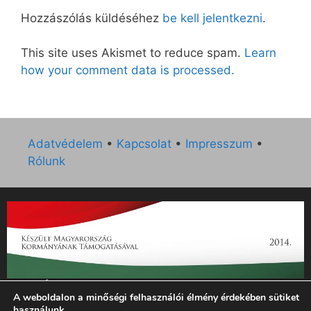
Hozzászólás küldéséhez
be kell jelentkezni
.
This site uses Akismet to reduce spam.
Learn
how your comment data is processed.
Adatvédelem
•
Kapcsolat
•
Impresszum
•
Rólunk
„Az Új Ember katolikus hetilap 2014. évi működésének
A weboldalon a minőségi felhasználói élmény érdekében sütiket
támogatását az EGYH-KCP-14-P-0121 sz. támogatási
használunk.