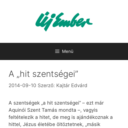
Kilépés
a
tartalomba
Menü
A „hit szentségei”
2014-09-10
Szerző:
Kajtár Edvárd
A szentségek „a hit szentségei” – ezt már
Aquinói Szent Tamás mondta –, vagyis
feltételezik a hitet, de meg is ajándékoznak a
hittel, Jézus életébe öltöztetnek, „másik