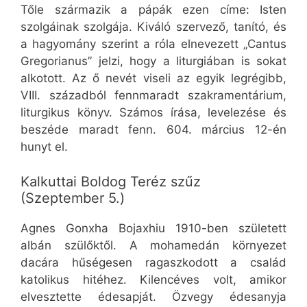
Tőle származik a pápák ezen címe: Isten
szolgáinak szolgája. Kiváló szervező, tanító, és
a hagyomány szerint a róla elnevezett „Cantus
Gregorianus” jelzi, hogy a liturgiában is sokat
alkotott. Az ő nevét viseli az egyik legrégibb,
VIII. századból fennmaradt szakramentárium,
liturgikus könyv. Számos írása, levelezése és
beszéde maradt fenn. 604. március 12-én
hunyt el.
Kalkuttai Boldog Teréz szűz
(Szeptember 5.)
Agnes Gonxha Bojaxhiu 1910-ben született
albán szülőktől. A mohamedán környezet
dacára hűségesen ragaszkodott a család
katolikus hitéhez. Kilencéves volt, amikor
elvesztette édesapját. Özvegy édesanyja