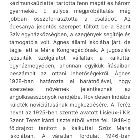
kézimunkaüzlettel tartotta fenn magát és három
gyermekét. E súlyos megpróbáltatás még
jobban összeforrasztotta a családot. Az
édesanya jelentős szerepet töltött be a Szent
Szív egyházközségben, a szegények segítője és
támogatója volt. Ágnes állami iskolába járt, de
tagja lett a Mária Kongregációnak. A jugoszláv
jezsuiták szolgálatot vállaltak a kalkuttai
egyházmegyében, ahonnan egyikük írásaiban
beszámolt az ottani lehetőségekről. Ágnes
1928-ban határozta el barátnőjével, hogy
szerzetes nővérnek jelentkeznek az
angolkisasszonyok rendjébe. Rövidesen Indiába
küldték noviciátusának megkezdésére. A Teréz
nevet az 1925-ben szentté avatott Lisieux-i Kis
Szent Teréz iránti tiszteletből vette fel. 1948-ig
földrajzot tanított a kalkuttai Szűz Mária
iskolában. A váratlan fordulat 1946-ban