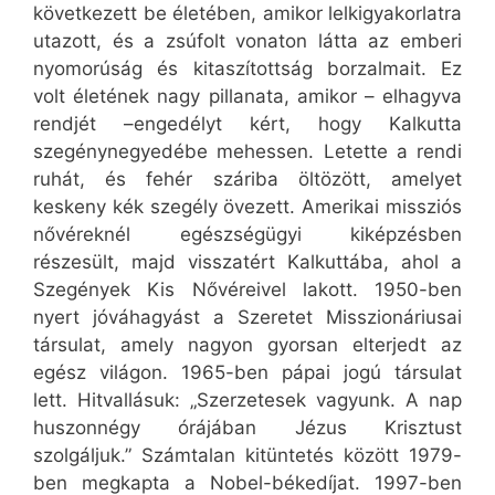
következett be életében, amikor lelkigyakorlatra
utazott, és a zsúfolt vonaton látta az emberi
nyomorúság és kitaszítottság borzalmait. Ez
volt életének nagy pillanata, amikor – elhagyva
rendjét –engedélyt kért, hogy Kalkutta
szegénynegyedébe mehessen. Letette a rendi
ruhát, és fehér száriba öltözött, amelyet
keskeny kék szegély övezett. Amerikai missziós
nővéreknél egészségügyi kiképzésben
részesült, majd visszatért Kalkuttába, ahol a
Szegények Kis Nővéreivel lakott. 1950-ben
nyert jóváhagyást a Szeretet Misszionáriusai
társulat, amely nagyon gyorsan elterjedt az
egész világon. 1965-ben pápai jogú társulat
lett. Hitvallásuk: „Szerzetesek vagyunk. A nap
huszonnégy órájában Jézus Krisztust
szolgáljuk.” Számtalan kitüntetés között 1979-
ben megkapta a Nobel-békedíjat. 1997-ben