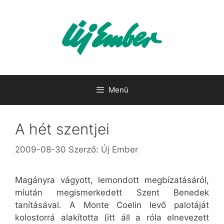
Kilépés
a
tartalomba
Menü
A hét szentjei
2009-08-30
Szerző:
Új Ember
Magányra vágyott, lemondott megbízatásáról,
miután megismerkedett Szent Benedek
tanításával. A Monte Coelin levő palotáját
kolostorrá alakította (itt áll a róla elnevezett