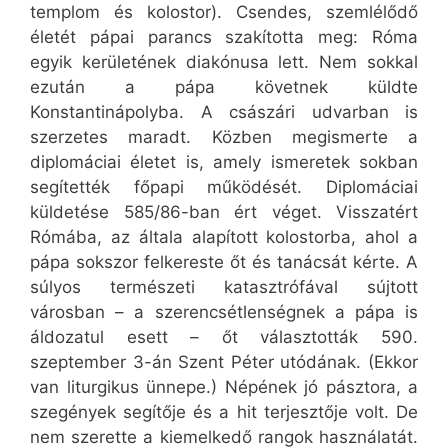
templom és kolostor). Csendes, szemlélődő
életét pápai parancs szakította meg: Róma
egyik kerületének diakónusa lett. Nem sokkal
ezután a pápa követnek küldte
Konstantinápolyba. A császári udvarban is
szerzetes maradt. Közben megismerte a
diplomáciai életet is, amely ismeretek sokban
segítették főpapi működését. Diplomáciai
küldetése 585/86-ban ért véget. Visszatért
Rómába, az általa alapított kolostorba, ahol a
pápa sokszor felkereste őt és tanácsát kérte. A
súlyos természeti katasztrófával sújtott
városban – a szerencsétlenségnek a pápa is
áldozatul esett – őt választották 590.
szeptember 3-án Szent Péter utódának. (Ekkor
van liturgikus ünnepe.) Népének jó pásztora, a
szegények segítője és a hit terjesztője volt. De
nem szerette a kiemelkedő rangok használatát.