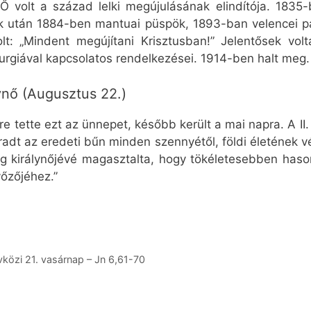
 volt a század lelki megújulásának elindítója. 1835-
 után 1884-ben mantuai püspök, 1893-ban velencei pát
t: „Mindent megújítani Krisztusban!” Jelentősek vol
turgiával kapcsolatos rendelkezései. 1914-ben halt meg.
ynő (Augusztus 22.)
 tette ezt az ünnepet, később került a mai napra. A II. 
adt az eredeti bűn minden szennyétől, földi életének v
g királynőjévé magasztalta, hogy tökéletesebben haso
yőzőjéhez.”
vközi 21. vasárnap – Jn 6,61-70