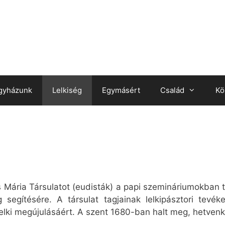
gyházunk
Lelkiség
Egymásért
Család
Kö
Mária Társulatot (eudisták) a papi szemináriumokban tö
 segítésére. A társulat tagjainak lelkipásztori tevé
 lelki megújulásáért. A szent 1680-ban halt meg, hetven