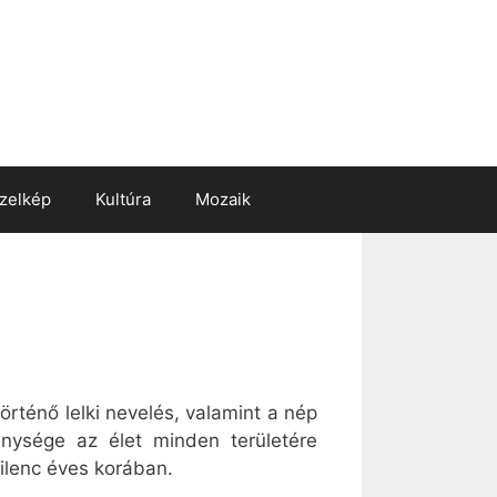
zelkép
Kultúra
Mozaik
rténő lelki nevelés, valamint a nép
kenysége az élet minden területére
kilenc éves korában.