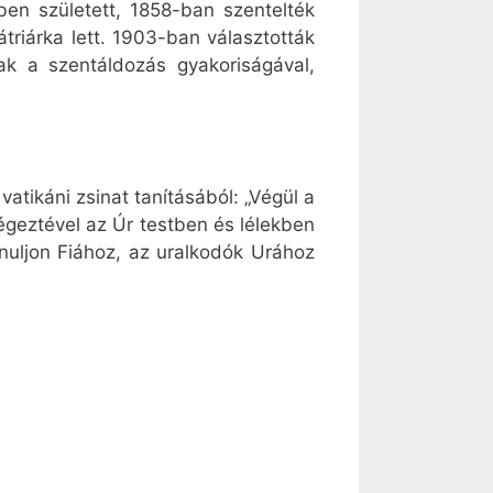
ben született, 1858-ban szentelték
riárka lett. 1903-ban választották
tak a szentáldozás gyakoriságával,
vatikáni zsinat tanításából: „Végül a
égeztével az Úr testben és lélekben
nuljon Fiához, az uralkodók Urához