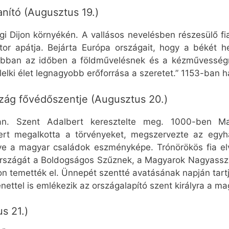
nító (Augusztus 19.)
gi Dijon környékén. A vallásos nevelésben részesülő fi
or apátja. Bejárta Európa országait, hogy a békét he
 abban az időben a földművelésnek és a kézművességn
„A lelki élet legnagyobb erőforrása a szeretet.” 1153-ban
szág fővédőszentje (Augusztus 20.)
an. Szent Adalbert keresztelte meg. 1000-ben Mag
mert megalkotta a törvényeket, megszervezte az egyhá
lve a magyar családok eszményképe. Trónörökös fia e
 országát a Boldogságos Szűznek, a Magyarok Nagyassz
n temették el. Ünnepét szentté avatásának napján tart
ttel is emlékezik az országalapító szent királyra a ma
s 21.)