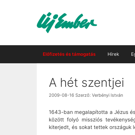
Kilépés
a
tartalomba
Előfizetés és támogatás
Hírek
E
A hét szentjei
2009-08-16
Szerző:
Verbényi István
1643-ban megalapította a Jézus és 
között folyó missziós tevékenység
kiterjedt, és sokat tettek országuk