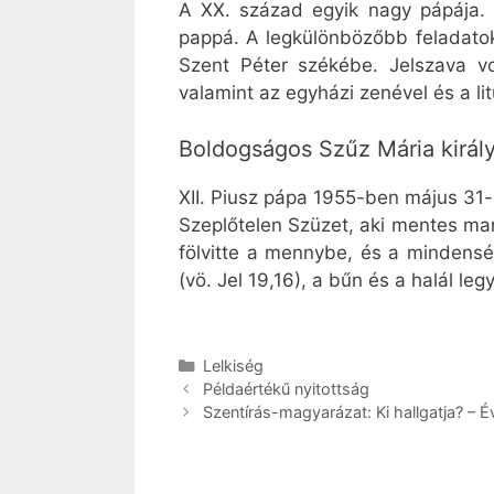
A XX. század egyik nagy pápája. Ő
pappá. A legkülönbözőbb feladatok
Szent Péter székébe. Jelszava vol
valamint az egyházi zenével és a li
Boldogságos Szűz Mária királ
XII. Piusz pápa 1955-ben május 31-re
Szeplőtelen Szüzet, aki mentes mar
fölvitte a mennybe, és a mindensé
(vö. Jel 19,16), a bűn és a halál leg
Kategória
Lelkiség
Példaértékű nyitottság
Szentírás-magyarázat: Ki hallgatja? – É