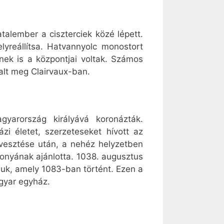
atalember a ciszterciek közé lépett.
lyreállítsa. Hatvannyolc monostort
ek is a központjai voltak. Számos
 halt meg Clairvaux-ban.
yarország királyává koronázták.
zi életet, szerzeteseket hívott az
lvesztése után, a nehéz helyzetben
onyának ajánlotta. 1038. augusztus
juk, amely 1083-ban történt. Ezen a
gyar egyház.