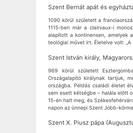
Szent Bernát apát és egyházta
1090 körül született a franciaorszá
1115-ben már a clairvaux-i monost
alapított a kontinensen, amelyek
teológiai művet írt. Életelve volt: 
Szent István király, Magyaror
969 körül született Esztergomb
Országalapító királynak tartjuk, 
országba. Példás családi életet é
sem esett kétségbe – halála előtt
15-én halt meg, és Székesfehérváro
napon az ünnepi Szent Jobb-körmene
Szent X. Piusz pápa (Augusztu