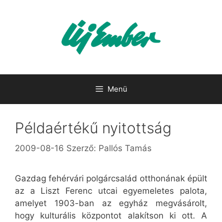
Kilépés
a
tartalomba
Menü
Példaértékű nyitottság
2009-08-16
Szerző:
Pallós Tamás
Gazdag fehérvári polgárcsalád otthonának épült
az a Liszt Ferenc utcai egyemeletes palota,
amelyet 1903-ban az egyház megvásárolt,
hogy kulturális központot alakítson ki ott. A