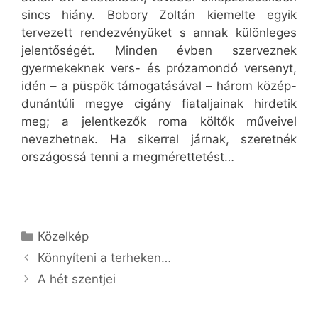
sincs hiány. Bobory Zoltán kiemelte egyik
tervezett rendezvényüket s annak különleges
jelentőségét. Minden évben szerveznek
gyermekeknek vers- és prózamondó versenyt,
idén – a püspök támogatásával – három közép-
dunántúli megye cigány fiataljainak hirdetik
meg; a jelentkezők roma költők műveivel
nevezhetnek. Ha sikerrel járnak, szeretnék
országossá tenni a megmérettetést…
Kategória
Közelkép
Könnyíteni a terheken…
A hét szentjei