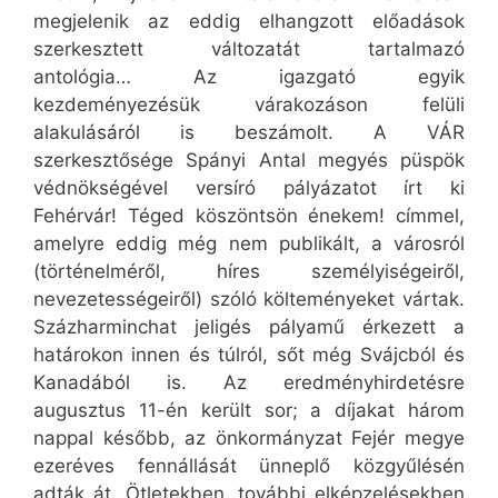
megjelenik az eddig elhangzott előadások
szerkesztett változatát tartalmazó
antológia… Az igazgató egyik
kezdeményezésük várakozáson felüli
alakulásáról is beszámolt. A VÁR
szerkesztősége Spányi Antal megyés püspök
védnökségével versíró pályázatot írt ki
Fehérvár! Téged köszöntsön énekem! címmel,
amelyre eddig még nem publikált, a városról
(történelméről, híres személyiségeiről,
nevezetességeiről) szóló költeményeket vártak.
Százharminchat jeligés pályamű érkezett a
határokon innen és túlról, sőt még Svájcból és
Kanadából is. Az eredményhirdetésre
augusztus 11-én került sor; a díjakat három
nappal később, az önkormányzat Fejér megye
ezeréves fennállását ünneplő közgyűlésén
adták át. Ötletekben, további elképzelésekben