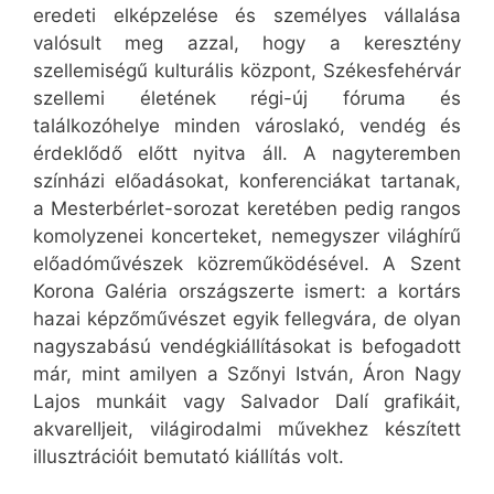
eredeti elképzelése és személyes vállalása
valósult meg azzal, hogy a keresztény
szellemiségű kulturális központ, Székesfehérvár
szellemi életének régi-új fóruma és
találkozóhelye minden városlakó, vendég és
érdeklődő előtt nyitva áll. A nagyteremben
színházi előadásokat, konferenciákat tartanak,
a Mesterbérlet-sorozat keretében pedig rangos
komolyzenei koncerteket, nemegyszer világhírű
előadóművészek közreműködésével. A Szent
Korona Galéria országszerte ismert: a kortárs
hazai képzőművészet egyik fellegvára, de olyan
nagyszabású vendégkiállításokat is befogadott
már, mint amilyen a Szőnyi István, Áron Nagy
Lajos munkáit vagy Salvador Dalí grafikáit,
akvarelljeit, világirodalmi művekhez készített
illusztrációit bemutató kiállítás volt.