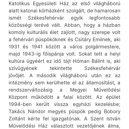
Katolikus Egyesületi Ház az első világháború
alatt katonai kórházként szolgált, de hamarosan
ismét Székesfehérvár egyik legfontosabb
közösségi terévé vált. Abban, hogy a házban
komoly kulturális élet zajlott, nagy szerepe volt
a fehérvári püspököknek és Csitáry Emilnek, aki
1931 és 1941 között a város polgármestere,
majd 1943-ig főispánja volt. Sokat tett a helyi
kultúra ügyéért ez idő tájt Hóman Bálint is, aki
szívügyének tekintette Székesfehérvár
jövőjét. A második világháború után ez az
intézmény sem kerülhette el az államosítást, a
rendszerváltozásig a Megyei Művelődési
Központ működött a falai között. Az épület
1994-ben került vissza egyházi kezelésbe;
Takács Nándor megyés püspök pedig Bobory
Zoltánt kérte fel igazgatónak. A Szent István
Művelődési Ház választott vezetőjének álma,