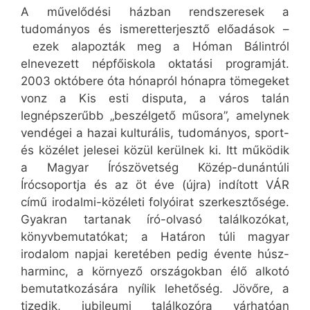
A művelődési házban rendszeresek a
tudományos és ismeretterjesztő előadások –
ezek alapozták meg a Hóman Bálintról
elnevezett népfőiskola oktatási programját.
2003 októbere óta hónapról hónapra tömegeket
vonz a Kis esti disputa, a város talán
legnépszerűbb „beszélgető műsora”, amelynek
vendégei a hazai kulturális, tudományos, sport-
és közélet jelesei közül kerülnek ki. Itt működik
a Magyar Írószövetség Közép-dunántúli
Írócsoportja és az öt éve (újra) indított VÁR
című irodalmi-közéleti folyóirat szerkesztősége.
Gyakran tartanak író-olvasó találkozókat,
könyvbemutatókat; a Határon túli magyar
irodalom napjai keretében pedig évente húsz-
harminc, a környező országokban élő alkotó
bemutatkozására nyílik lehetőség. Jövőre, a
tizedik, jubileumi találkozóra várhatóan