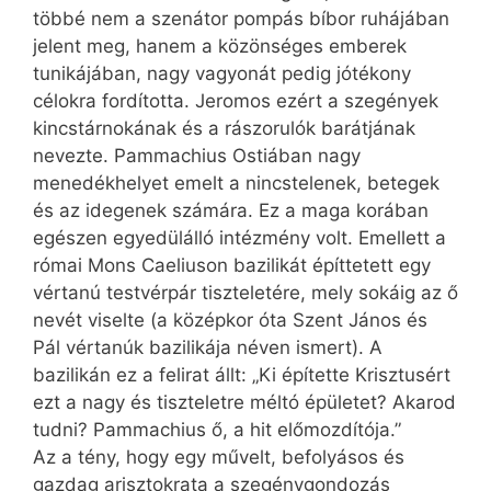
többé nem a szenátor pompás bíbor ruhájában
jelent meg, hanem a közönséges emberek
tunikájában, nagy vagyonát pedig jótékony
célokra fordította. Jeromos ezért a szegények
kincstárnokának és a rászorulók barátjának
nevezte. Pammachius Ostiában nagy
menedékhelyet emelt a nincstelenek, betegek
és az idegenek számára. Ez a maga korában
egészen egyedülálló intézmény volt. Emellett a
római Mons Caeliuson bazilikát építtetett egy
vértanú testvérpár tiszteletére, mely sokáig az ő
nevét viselte (a középkor óta Szent János és
Pál vértanúk bazilikája néven ismert). A
bazilikán ez a felirat állt: „Ki építette Krisztusért
ezt a nagy és tiszteletre méltó épületet? Akarod
tudni? Pamma­chius ő, a hit előmozdítója.”
Az a tény, hogy egy művelt, befolyásos és
gazdag arisztokrata a szegénygondozás