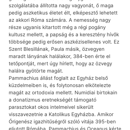
szolgálatába állította nagy vagyonát, ő maga
pedig aszketikus életet élt, elképesztő lehetett
az akkori Róma számára. A nemesség nagy
része ugyanis kitartott még a régi pogány
kultusz mellett, a papság és a keresztény hívők
többsége pedig erősen aszkézisellenes volt. Ez
Szent Blesillának, Paula másik, özvegyen
maradt lányának halálakor, 384-ben érte el
tetőpontját, mert úgy hírlett, hogy az özvegy
halálra gyötörte magát.
Pammachius állást foglalt az Egyház belső
küzdelmeiben is, és folytonosan elkötelezte
magát az ortodoxia mellett. Numidiai birtokain
a donatizmus eretnekségét támogató
parasztokat okos intelmeivel sikerült
visszavezetnie a Katolikus Egyházba. Amikor
Órigenész igazhitűségről szóló vitája 395-ben
eljutott Rómába, Pammachius és Oceanus kérte