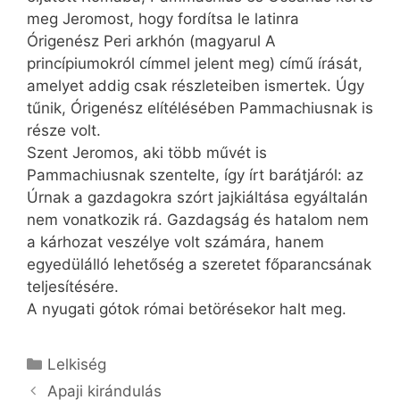
meg Jeromost, hogy fordítsa le latinra
Órigenész Peri arkhón (magyarul A
princípiumokról címmel jelent meg) című írását,
amelyet addig csak részleteiben ismertek. Úgy
tűnik, Órigenész elítélésében Pammachiusnak is
része volt.
Szent Jeromos, aki több művét is
Pammachiusnak szentelte, így írt barátjáról: az
Úrnak a gazdagokra szórt jajkiáltása egyáltalán
nem vonatkozik rá. Gazdagság és hatalom nem
a kárhozat veszélye volt számára, hanem
egyedülálló lehetőség a szeretet főparancsának
teljesítésére.
A nyugati gótok római betörésekor halt meg.
Kategória
Lelkiség
Apaji kirándulás