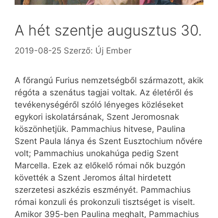
A hét szentje augusztus 30.
2019-08-25
Szerző:
Új Ember
A főrangú Furius nemzetségből származott, akik
régóta a szenátus tagjai voltak. Az életéről és
tevékenységéről szóló lényeges közléseket
egykori iskolatársának, Szent Jeromosnak
köszönhetjük. Pammachius hitvese, Paulina
Szent Paula lánya és Szent Euszto­chium nővére
volt; Pamma­chius unokahúga pedig Szent
Marcella. Ezek az előkelő római nők buzgón
követték a Szent Jeromos által hirdetett
szerzetesi aszkézis eszményét. Pamma­chius
római konzuli és prokonzuli tisztséget is viselt.
Amikor 395-ben Paulina meghalt, Pammachius