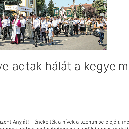
ve adtak hálát a kegyelm
 szent Anyját! – énekelték a hívek a szentmise elején, 