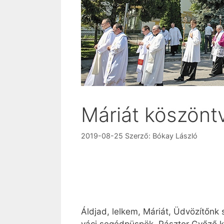
Máriát köszönt
2019-08-25
Szerző:
Bókay László
Áldjad, lelkem, Máriát, Üdvözítőnk