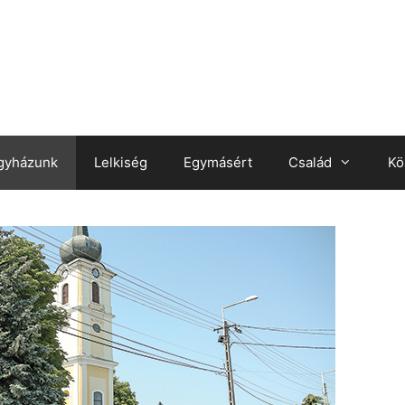
gyházunk
Lelkiség
Egymásért
Család
Kö