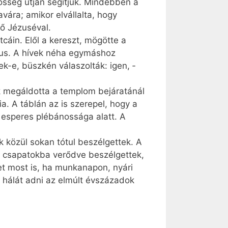
vösség útján segítjük. Mindebben a
vára; amikor elvállalta, hogy
dő Jézuséval.
cáin. Elől a kereszt, mögötte a
zus. A hívek néha egymáshoz
k-e, büszkén válaszolták: igen, ­
 megáldotta a templom bejáratánál
a. A táblán az is szerepel, hogy a
i esperes plébánossága alatt. A
 közül sokan tótul beszélgettek. A
ak csapatokba verődve beszélgettek,
et most is, ha munkanapon, nyári
 s hálát adni az elmúlt évszázadok