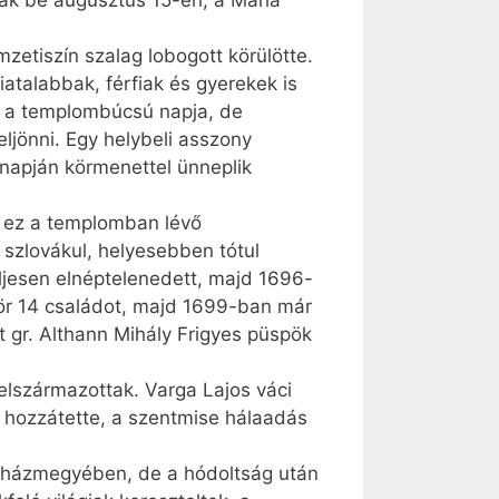
ak be augusztus 15-én, a Mária
zetiszín szalag lobogott körülötte.
atalabbak, férfiak és gyerekek is
. a templombúcsú napja, de
ljönni. Egy helybeli asszony
napján körmenettel ünneplik
t ez a templomban lévő
 szlovákul, helyesebben tótul
eljesen elnéptelenedett, majd 1696-
ször 14 családot, majd 1699-ban már
t gr. Althann Mihály Frigyes püspök
 elszármazottak. Varga Lajos váci
 hozzátette, a szentmise hálaadás
gyházmegyében, de a hódoltság után