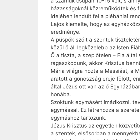
a számuk csupán 10-15 volt, s annyi
házasságoknál közreműködtek és fen
idejében lendült fel a plébániai ren
Lajos kiemelte, hogy az egyházköz
eredménye.
A püspök szólt a szentek tisztelet
közül ő áll legközelebb az Isten F
Ő a tiszta, a szeplőtelen – Fia ál
ragaszkodunk, akkor Krisztus bennü
Mária világra hozta a Messiást, a M
aratott a gonoszság ereje fölött,
által Jézus ott van az ő Egyházába
honába.
Szoktunk egymásért imádkozni, te
egymással. Ez létrehozza a szeret
egymáshoz tartozunk.
Jézus Krisztus az egyetlen közvetí
a szentek, elsősorban a mennyekbe 