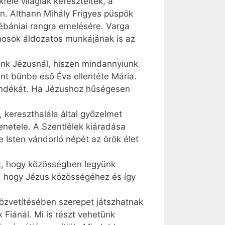
elé világiak kereszteltek, a
n. Althann Mihály Frigyes püspök
 plébániai rangra emelésére. Varga
nosok áldozatos munkájának is az
rónk Jézusnál, hiszen mindannyiunk
ént bűnbe eső Éva ellentéte Mária.
ajándékát. Ha Jézushoz hűségesen
, kereszthalála által győzelmet
netele. A Szentlélek kiáradása
 Isten vándorló népét az örök élet
k, hogy közösségben legyünk
, hogy Jézus közösségéhez és így
közvetítésében szerepet játszhatnak
Fiánál. Mi is részt vehetünk