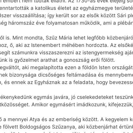
 embert nem tudtak ellátni. Az 1730-as évek elejéig sokf
ntartották a katolikus életet az egyházmegye területé
dszer visszaállítása; így került sor az elsők között Sári
ség háromszáz éve folyamatosan működik, ami a plébá
éről is. Mint mondta, Szűz Mária lehet legfőbb közbenjá
iához, ő, aki az Istenembert méhében hordozta. Az elsők
tal segít számunkra visszaszerezni az istengyermekség 
nk is győzelmet arathat a gonoszság erői fölött.
egváltót, aki megalapította ezen a földön Isten országát
 ennek bizonysága dicsőséges feltámadása és mennybeme
n, és ennek az Egyháznak az a feladata, hogy bevezesse
vékenykedünk egymás javára, jó cselekedeteket teszün
etközösséget. Amikor egymásért imádkozunk, kifejezzük
tő a mennyei Atya és az emberiség között. A kegyelem 
fölvett Boldogságos Szűzanya, aki közbenjárhat értünk 