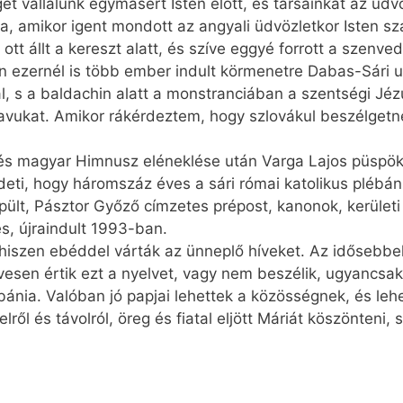
et vállalunk egymásért Isten előtt, és társainkat az üd
a, amikor igent mondott az angyali üdvözletkor Isten sza
tt állt a kereszt alatt, és szíve eggyé forrott a szenve
n ezernél is több ember indult körmenetre Dabas-Sári ut
l, s a baldachin alatt a monstranciában a szentségi Jé
avukat. Amikor rákérdeztem, hogy szlovákul beszélgetne
és magyar Himnusz eléneklése után Varga Lajos püspök
deti, hogy háromszáz éves a sári római katolikus plébáni
épült, Pásztor Győző címzetes prépost, kanonok, kerület
s, újraindult 1993-ban.
hiszen ebéddel várták az ünneplő híveket. Az idősebbek
evesen értik ezt a nyelvet, vagy nem beszélik, ugyancs
ánia. Valóban jó papjai lehettek a közösségnek, és leh
ől és távolról, öreg és fiatal eljött Máriát köszönteni,