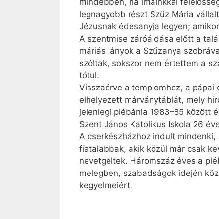
mindebben, ha imáinkkal felelősség
legnagyobb részt Szűz Mária vállalt
Jézusnak édesanyja legyen; amikor o
A szentmise záróáldása előtt a talá
máriás lányok a Szűzanya szobráva
szóltak, sokszor nem értettem a sz
tótul.
Visszaérve a templomhoz, a pápai 
elhelyezett márványtáblát, mely hir
jelenlegi plébánia 1983–85 között 
Szent János Katolikus Iskola 26 éve
A cserkészházhoz indult mindenki, 
fiatalabbak, akik közül már csak k
nevetgéltek. Háromszáz éves a pléb
melegben, szabadságok idején közelr
kegyelmeiért.