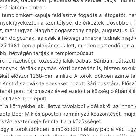
anonok, dabas-sári plébános és a kerület papjai mutatt
lébániatemplomban.
templomkert kapuja feldíszítve fogadta a látogatót, nem
nyok igyekeztek a szentélybe, de érkeztek idősebbek, fi
z, mert ugyan Nagyboldog­asszony napja, augusztus 15
an dolgoznak, és csak a hétvégi ünnepre tudnak majd e
ző 1981-ben a plébánosuk lett, minden esztendőben a 
bbi hétvégén tartják a templombúcsút.
ák nemzetiségű közösség lakik Dabas-Sáriban. Látszot
szonyok, férfiak egymás közti beszédén is, hiszen sokuk
ékét először 1268-ban említik. A török időkben szinte t
er Kristóf szlovák telepeseket hozott Sári pusztára. Elő
 tehát pont háromszáz évvel ezelőtt a község plébániájá
let 1752-ben épült.
ni a környékbeliek, illetve távolabbi vidékekről az innen
adta Beer Miklós apostoli kormányzó köszöntését, majd
mszáz esztendeje fenntartja a közösséget.
, hogy a török időkben is működött néhány pap a Váci E