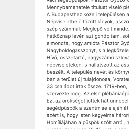
váci segédpüspök, Pásztor Győző k
Mennybemenetele titulust viselő p
A Budapesthez közeli településen a 
Népviseletbe öltözött lányok, asszo
szép számmal. Meglepő volt mind­e
hétköznap lévén azt gondoltam, sok
elmondta, hogy amióta Pásztor Győ
Nagyboldogasszonyt, s a legközele
Hívő, összetartó, nagyszámú szlov
népviseleteken, s hallatszott az as
beszélt. A település nevét és körny
ban a terület új tulajdonosa, Vorst
33 családot írtak össze. 1719-ben,
szervezte meg. Az első plébániaépü
Ezt az örökséget jöttek hát ünnepel
segédpüspök a szentmise elején át
azért is, hogy Isten kegyelme háro
Homíliájában a püspök szólt arról