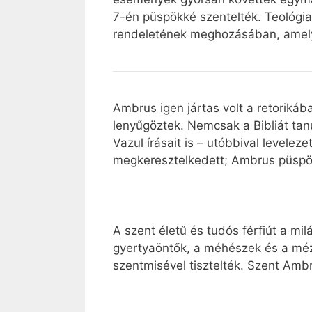
7-én püspökké szentelték. Teológia
rendeletének meghozásában, amely 
Ambrus igen jártas volt a retoriká
lenyűgöztek. Nemcsak a Bibliát tan
Vazul írásait is – utóbbival levelez
megkeresztelkedett; Ambrus püspö
A szent életű és tudós férfiút a m
gyertyaöntők, a méhészek és a mé
szentmisével tisztelték. Szent Amb