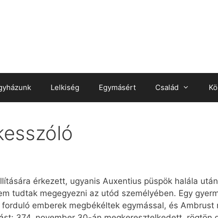
gyházunk
Lelkiség
Egymásért
Család
Kö
kesszóló
llítására érkezett, ugyanis Auxentius püspök halála után
nem tudtak megegyezni az utód személyében. Egy gyerm
n forduló emberek megbékéltek egymással, és Ambrust 
st: 374. november 30-án megkeresztelkedett, rögtön 