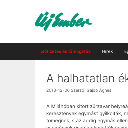
Kilépés
a
tartalomba
Előfizetés és támogatás
Hírek
E
A halhatatlan é
2013-12-06
Szerző:
Gajdó Ágnes
A Milánóban kitört zűrzavar helyreá
keresztények egymást gyilkolták, 
tömegnek, s az addig egymás elle
események gyorsan követték egymá