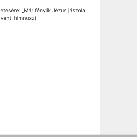
tésére: „Már fénylik Jézus jászola,
dventi himnusz)