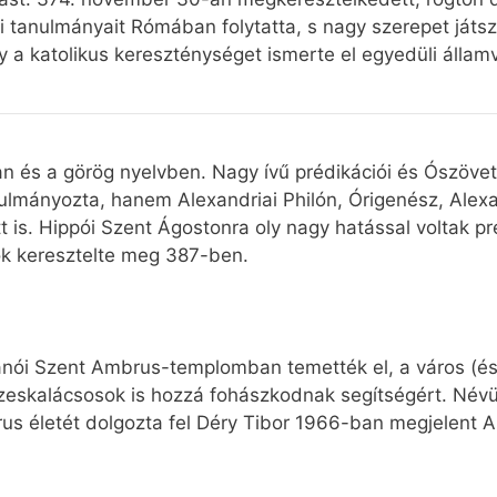
i tanulmányait Rómában folytatta, s nagy szerepet játsz
a katolikus kereszténységet ismerte el egyedüli államv
ban és a görög nyelvben. Nagy ívű prédikációi és Ószöv
ulmányozta, hanem Alexandriai Philón, Órigenész, Alex
ett is. Hippói Szent Ágostonra oly nagy hatással voltak p
k keresztelte meg 387-ben.
ilánói Szent Ambrus-templomban temették el, a város (é
zeskalácsosok is hozzá fohászkodnak segítségért. Név
rus életét dolgozta fel Déry Tibor 1966-ban megjelent 