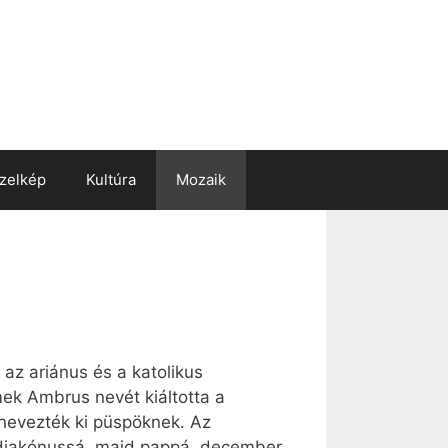
zelkép
Kultúra
Mozaik
 az ariánus és a katolikus
ek Ambrus nevét kiáltotta a
nevezték ki püspöknek. Az
diakónussá, majd pappá, december