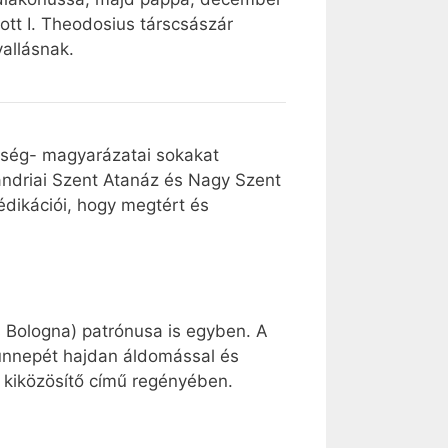
ott I. Theodosius társcsászár
allásnak.
etség- magyarázatai sokakat
andriai Szent Atanáz és Nagy Szent
rédikációi, hogy megtért és
s Bologna) patrónusa is egyben. A
ünnepét hajdan áldomással és
A kiközösítő című regényében.