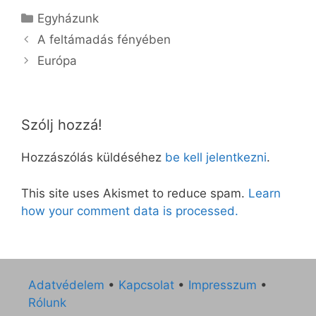
Kategória
Egyházunk
A feltámadás fényében
Európa
Szólj hozzá!
Hozzászólás küldéséhez
be kell jelentkezni
.
This site uses Akismet to reduce spam.
Learn
how your comment data is processed.
Adatvédelem
•
Kapcsolat
•
Impresszum
•
Rólunk