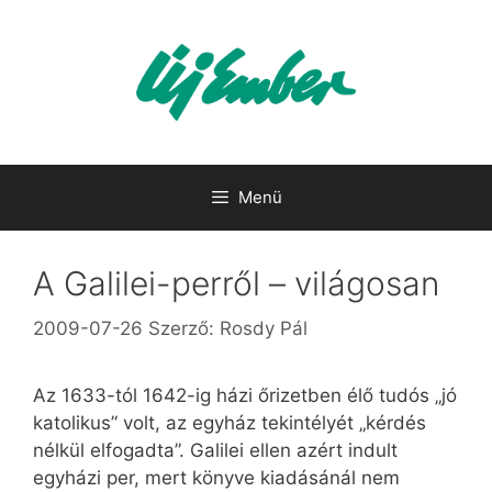
Kilépés
a
tartalomba
Menü
A Galilei-perről – világosan
2009-07-26
Szerző:
Rosdy Pál
Az 1633-tól 1642-ig házi őrizetben élő tudós „jó
katolikus” volt, az egyház tekintélyét „kérdés
nélkül elfogadta”. Galilei ellen azért indult
egyházi per, mert könyve kiadásánál nem