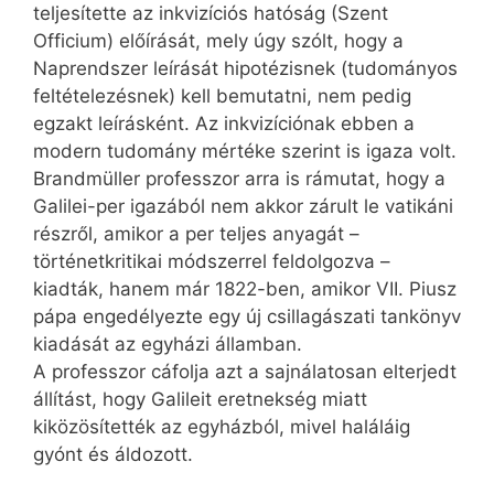
teljesítette az inkvizíciós hatóság (Szent
Officium) előírását, mely úgy szólt, hogy a
Naprendszer leírását hipotézisnek (tudományos
feltételezésnek) kell bemutatni, nem pedig
egzakt leírásként. Az inkvizíciónak ebben a
modern tudomány mértéke szerint is igaza volt.
Brandmüller professzor arra is rámutat, hogy a
Galilei-per igazából nem akkor zárult le vatikáni
részről, amikor a per teljes anyagát –
történetkritikai módszerrel feldolgozva –
kiadták, hanem már 1822-ben, amikor VII. Piusz
pápa engedélyezte egy új csillagászati tankönyv
kiadását az egyházi államban.
A professzor cáfolja azt a sajnálatosan elterjedt
állítást, hogy Galileit eretnekség miatt
kiközösítették az egyházból, mivel haláláig
gyónt és áldozott.