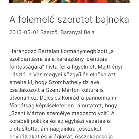
A felemelő szeretet bajnoka
2015-05-01
Szerző:
Baranyai Béla
Harangozó Bertalan kormánymegbízott „a
szolidaritásra és a keresztény identitás
fontosságára” hívta fel a figyelmet. Majthényi
László, a Vas megyei közgyűlés elnöke azt
emelte ki, hogy Szombathely tíz éve
csatlakozott a Szent Márton kulturális
útvonalhoz. Dejcsics Konrád a pannonhalmi
főapátság képviseletében rámutatott, hogy
„Szent Márton személye megosztó volt”. A
korabeli politika és az egyházi vezetés is
elutasította, ám napjainkra „összeköt
egyháziakat és világiakat; összekapcsolja