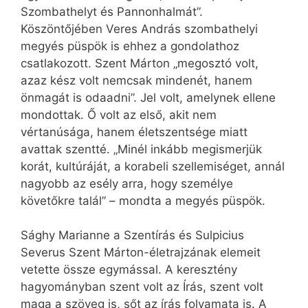
Szombathelyt és Pannonhalmát”.
Köszöntőjében Veres András szombathelyi
megyés püspök is ehhez a gondolathoz
csatlakozott. Szent Márton „megosztó volt,
azaz kész volt nemcsak mindenét, hanem
önmagát is odaadni”. Jel volt, amelynek ellene
mondottak. Ő volt az első, akit nem
vértanúsága, hanem életszentsége miatt
avattak szentté. „Minél inkább megismerjük
korát, kultúráját, a korabeli szellemiséget, annál
nagyobb az esély arra, hogy személye
követőkre talál” – mondta a megyés püspök.
Sághy Marianne a Szentírás és Sulpicius
Severus Szent Márton-életrajzának elemeit
vetette össze egymással. A keresztény
hagyományban szent volt az Írás, szent volt
maga a szöveg is, sőt az írás folyamata is. A