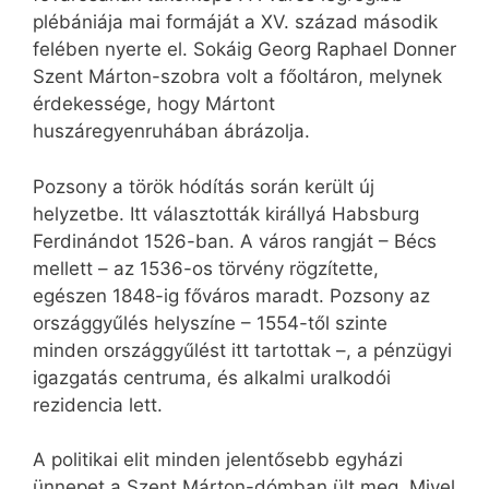
plébániája mai formáját a XV. század második
felében nyerte el. Sokáig Georg Raphael Donner
Szent Márton-szobra volt a főoltáron, melynek
érdekessége, hogy Mártont
huszáregyenruhában ábrázolja.
Pozsony a török hódítás során került új
helyzetbe. Itt választották királlyá Habsburg
Ferdinándot 1526-ban. A város rangját – Bécs
mellett – az 1536-os törvény rögzítette,
egészen 1848-ig főváros maradt. Pozsony az
országgyűlés helyszíne – 1554-től szinte
minden országgyűlést itt tartottak –, a pénzügyi
igazgatás centruma, és alkalmi uralkodói
rezidencia lett.
A politikai elit minden jelentősebb egyházi
ünnepet a Szent Márton-dómban ült meg. Mivel