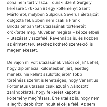
soha nem tért vissza. Tours-i Szent Gergely
kérésére 576-ban írt egy költeményt Szent
Mártonról, melyben Sulpicius Severus életrajzát
dolgozta fel. Ebben nem csak a Frank
Birodalomban tett utazásának történetét
örökítette meg. Művében megírta – képzeletbeli
– utazását visszafelé, Ravennába is, és közben
az érintett területekhez köthető szentekről is
megemlékezett.
De vajon mi volt utazásának valódi célja? Lehet,
hogy diplomáciai küldetésben járt, esetleg
menekülnie kellett szülőföldjéről? Több
történész szerint is lehetséges, hogy Venantius
Fortunatus utazása csak azután „változott”
zarándoklattá, hogy felkérést kapott a
költemény megírására. Erre utal az is, hogy nem
a legrövidebb úton indult el célja felé. Az sem