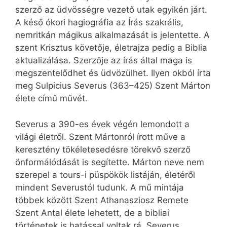
szerző az üdvösségre vezető utak egyikén járt.
A késő ókori hagiográfia az Írás szakrális,
nemritkán mágikus alkalmazását is jelentette. A
szent Krisztus követője, életrajza pedig a Biblia
aktualizálása. Szerzője az írás által maga is
megszentelődhet és üdvözülhet. Ilyen okból írta
meg Sulpicius Severus (363–425) Szent Márton
élete című művét.
Severus a 390-es évek végén lemondott a
világi életről. Szent Mártonról írott műve a
keresztény tökéletesedésre törekvő szerző
önformálódását is segítette. Márton neve nem
szerepel a tours-i püspökök listáján, életéről
mindent Severustól tudunk. A mű mintája
többek között Szent Athanasziosz Remete
Szent Antal élete lehetett, de a bibliai
történetek is hatással voltak rá. Severus