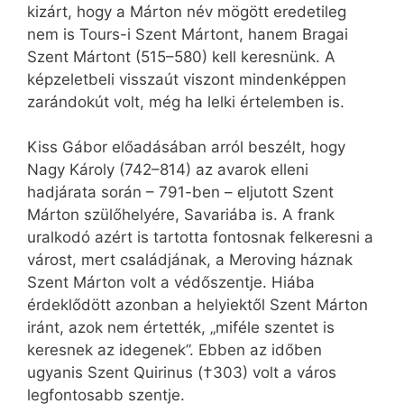
kizárt, hogy a Márton név mögött eredetileg
nem is Tours-i Szent Mártont, hanem Bragai
Szent Mártont (515–580) kell keresnünk. A
képzeletbeli visszaút viszont mindenképpen
zarándokút volt, még ha lelki értelemben is.
Kiss Gábor előadásában arról beszélt, hogy
Nagy Károly (742–814) az avarok elleni
hadjárata során – 791-ben – eljutott Szent
Márton szülőhelyére, Savariába is. A frank
uralkodó azért is tartotta fontosnak felkeresni a
várost, mert családjának, a Meroving háznak
Szent Márton volt a védőszentje. Hiába
érdeklődött azonban a helyiektől Szent Márton
iránt, azok nem értették, „miféle szentet is
keresnek az idegenek”. Ebben az időben
ugyanis Szent Quirinus (†303) volt a város
legfontosabb szentje.