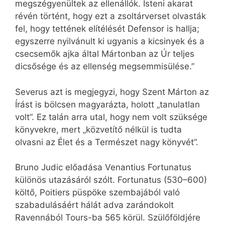
megszégyenültek az ellenállók. Isteni akarat
révén történt, hogy ezt a zsoltárverset olvasták
fel, hogy tettének elítélését Defensor is hallja;
egyszerre nyilvánult ki ugyanis a kicsinyek és a
csecsemők ajka által Mártonban az Úr teljes
dicsősége és az ellenség megsemmisülése.”
Severus azt is megjegyzi, hogy Szent Márton az
Írást is bölcsen magyarázta, holott „tanulatlan
volt”. Ez talán arra utal, hogy nem volt szüksége
könyvekre, mert „közvetítő nélkül is tudta
olvasni az Élet és a Természet nagy könyvét”.
Bruno Judic előadása Venantius Fortunatus
különös utazásáról szólt. Fortunatus (530–600)
költő, Poitiers püspöke szembajából való
szabadulásáért hálát adva zarándokolt
Ravennából Tours-ba 565 körül. Szülőföldjére