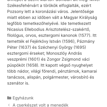
Székesfehérvárt a törökök elfoglalták, ezért
Pozsony lett a koronázási város. Jelentősége
miatt ebben az időben vált a Magyar Királyság
legfőbb temetkezőhelyévé. Ide temetkezett
Nicasius Ellebodius Arisztotelész-szakértő,
filológus, orvos, esztergomi kanonok (1577). Itt
temették el Fejérkövy István (1596), Pázmány
Péter (1637) és Széchenyi György (1695)
esztergomi érseket; Monoszlóy András
veszprémi (1601) és Zongor Zsigmond váci
püspököt (1658). Itt kapott végső nyughelyet
több nádor, világi főrendi, pénztárnok, kamarai
tanácsos, alispán, polgármester, városbíró és
szenátor is.
Kategória
Egyházunk
A cserkészet volt a menedék