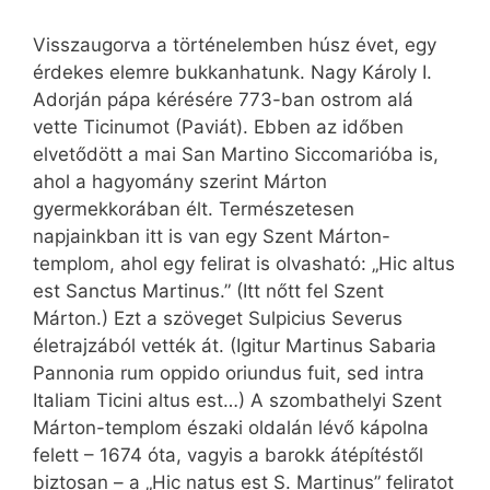
Visszaugorva a történelemben húsz évet, egy
érdekes elemre bukkanhatunk. Nagy Károly I.
Adorján pápa kérésére 773-ban ostrom alá
vette Ticinumot (Paviát). Ebben az időben
elvetődött a mai San Martino Siccomarióba is,
ahol a hagyomány szerint Márton
gyermekkorában élt. Természetesen
napjainkban itt is van egy Szent Márton-
templom, ahol egy felirat is olvasható: „Hic altus
est Sanctus Martinus.” (Itt nőtt fel Szent
Márton.) Ezt a szöveget Sulpicius Severus
életrajzából vették át. (Igitur Martinus Sabaria
Pannonia rum oppido oriundus fuit, sed intra
Italiam Ticini altus est…) A szombathelyi Szent
Márton-templom északi oldalán lévő kápolna
felett – 1674 óta, vagyis a barokk átépítéstől
biztosan – a „Hic natus est S. Martinus” feliratot