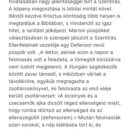
hivatásában nagy jelentőséggel bírt a Szentírás.
A köpeny megosztása is bibliai mintát követ.
Illéstől kezdve Krisztus köntöséig több helyen is
megtaláljuk a Bibliában, s mindenütt az igaz
hitet, a tanítást jelképezi. Márton püspökké
választásában is szerepet játszott a Szentírás.
Ellenfeleinek vezetője egy Defensor nevű
püspök volt. „A lektor, akinek azon a napon a
felolvasás volt a feladata, a tömegtől körülzárva
nem tudott megjelenni. A liturgián segédkezők
között zavar támadt, s miközben vártak a
távollévőre, egyikük megragadta a
zsoltároskönyvet, és felolvasta az első eléje
kerülő zsoltárverset: »A kicsinyek és a
csecsemők ajka dicsőít téged ellenségeid miatt,
hogy romba döntsd az ellenséged és az
ellenszegülőt (defensorem).« Miután felolvasták
ezen sorokat, a nép kiáltásba tört ki, és