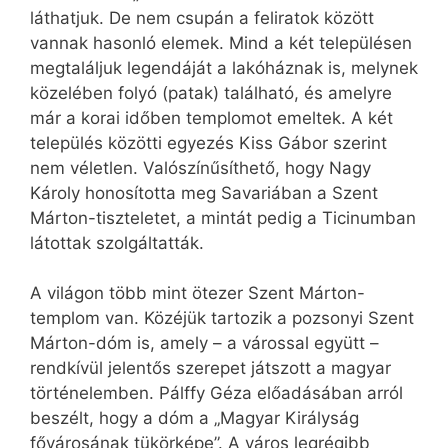
láthatjuk. De nem csupán a feliratok között
vannak hasonló elemek. Mind a két településen
megtaláljuk legendáját a lakóháznak is, melynek
közelében folyó (patak) található, és amelyre
már a korai időben templomot emeltek. A két
település közötti egyezés Kiss Gábor szerint
nem véletlen. Valószínűsíthető, hogy Nagy
Károly honosította meg Savariában a Szent
Márton-tiszteletet, a mintát pedig a Ticinumban
látottak szolgáltatták.
A világon több mint ötezer Szent Márton-
templom van. Közéjük tartozik a pozsonyi Szent
Márton-dóm is, amely – a várossal együtt –
rendkívül jelentős szerepet játszott a magyar
történelemben. Pálffy Géza előadásában arról
beszélt, hogy a dóm a „Magyar Királyság
fővárosának tükörképe”. A város legrégibb