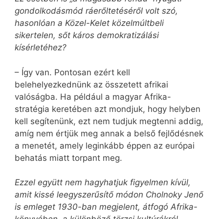
gondolkodásmód ráerőltetéséről volt szó,
hasonlóan a Közel-Kelet közelmúltbeli
sikertelen, sőt káros demokratizálási
kísérletéhez?
– Így van. Pontosan ezért kell
belehelyezkednünk az összetett afrikai
valóságba. Ha például a magyar Afrika-
stratégia keretében azt mondjuk, hogy helyben
kell segítenünk, ezt nem tudjuk megtenni addig,
amíg nem értjük meg annak a belső fejlődésnek
a menetét, amely leginkább éppen az európai
behatás miatt torpant meg.
Ezzel együtt nem hagyhatjuk figyelmen kívül,
amit kissé leegyszerűsítő módon Cholnoky Jenő
is emleget 1930-ban megjelent, átfogó Afrika-