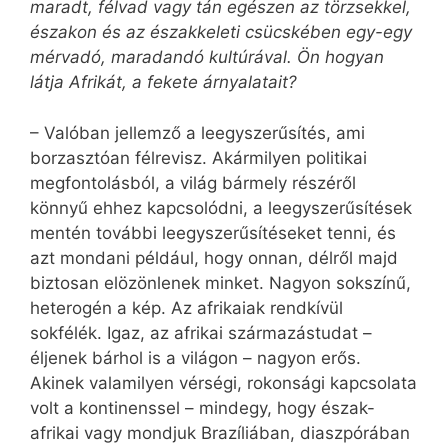
maradt, félvad vagy tán egészen az törzsekkel,
északon és az északkeleti csücskében egy-egy
mérvadó, maradandó kultúrával. Ön hogyan
látja Afrikát, a fekete árnyalatait?
– Valóban jellemző a leegyszerűsítés, ami
borzasztóan félrevisz. Akármilyen politikai
megfontolásból, a világ bármely részéről
könnyű ehhez kapcsolódni, a leegyszerűsítések
mentén további leegyszerűsítéseket tenni, és
azt mondani például, hogy onnan, délről majd
biztosan elözönlenek minket. Nagyon sokszínű,
heterogén a kép. Az afrikaiak rendkívül
sokfélék. Igaz, az afrikai származástudat –
éljenek bárhol is a világon – nagyon erős.
Akinek valamilyen vérségi, rokonsági kapcsolata
volt a kontinenssel – mindegy, hogy észak-
afrikai vagy mondjuk Brazíliában, diaszpórában