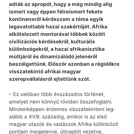
adták az apropót, hogy a még mindig alig
ismert vagy éppen félreismert fekete
kontinensről kérdezzem a téma egyik
legavatottabb hazai szakértőjét. Afrika
elkötelezett mentorával többek között
civilizációs kérdésekről, kulturális
különbségekről, a hazai afrikanisztika
múltjáról és dinamizálódó jelenéről
beszélgettünk. Először azonban a régidőkre
visszatekintő afrikai magyar
szerepvállalásról ejtettünk szót.
– Ez valóban több évszázados történet,
amelyet nem könnyű röviden összefoglalni.
Mindenképpen érdemes visszatekinteni leg­
alább a XVIII. századig, amikor is az első
magyar utazók és vadászok Afrika különböző
pontjain megjelenve, útinaplót vezetve,