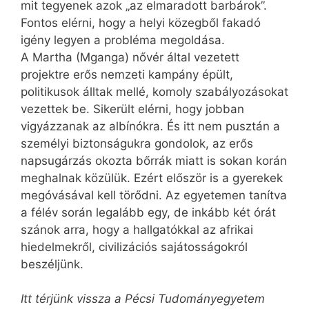
mit tegyenek azok „az elmaradott barbárok”.
Fontos elérni, hogy a helyi közegből fakadó
igény legyen a probléma megoldása.
A Martha (Mganga) nővér által vezetett
projektre erős nemzeti kampány épült,
politikusok álltak mellé, komoly szabályozásokat
vezettek be. Sikerült elérni, hogy jobban
vigyázzanak az albínókra. És itt nem pusztán a
személyi biztonságukra gondolok, az erős
napsugárzás okozta bőrrák miatt is sokan korán
meghalnak közülük. Ezért először is a gyerekek
megóvásával kell törődni. Az egyetemen tanítva
a fél­év során legalább egy, de inkább két órát
szánok arra, hogy a hallgatókkal az afrikai
hiedelmekről, civilizációs sajátosságokról
beszéljünk.
Itt térjünk vissza a Pécsi Tudományegyetem