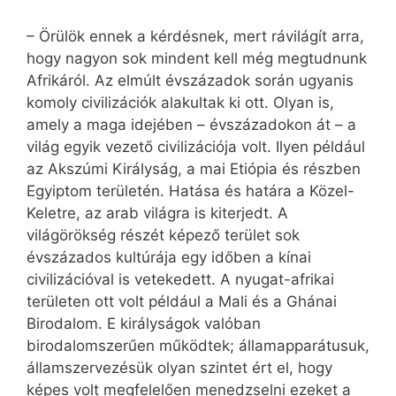
– Örülök ennek a kérdésnek, mert rávilágít arra,
hogy nagyon sok mindent kell még megtudnunk
Afrikáról. Az elmúlt évszázadok során ugyanis
komoly civilizációk alakultak ki ott. Olyan is,
amely a maga idejében – évszázadokon át – a
világ egyik vezető civilizációja volt. Ilyen például
az Akszúmi Királyság, a mai Etiópia és részben
Egyiptom területén. Hatása és határa a Közel-
Keletre, az arab világra is kiterjedt. A
világörökség részét képező terület sok
évszázados kultúrája egy időben a kínai
civilizációval is vetekedett. A nyugat-afrikai
területen ott volt például a Mali és a Ghánai
Birodalom. E királyságok valóban
birodalomszerűen működtek; államapparátusuk,
államszervezésük olyan szintet ért el, hogy
képes volt megfelelően menedzselni ezeket a