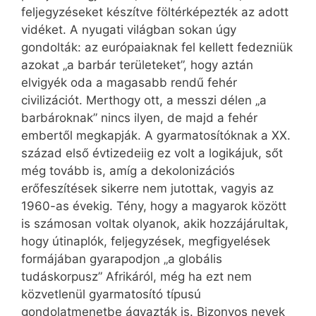
feljegyzéseket készítve föltérképezték az adott
vidéket. A nyugati világban sokan úgy
gondolták: az európaiaknak fel kellett fedezniük
azokat „a barbár területeket”, hogy aztán
elvigyék oda a magasabb rendű fehér
civilizációt. Merthogy ott, a messzi délen „a
barbároknak” nincs ilyen, de majd a fehér
embertől megkapják. A gyarmatosítóknak a XX.
század első évtizedeiig ez volt a logikájuk, sőt
még tovább is, amíg a dekolonizációs
erőfeszítések sikerre nem jutottak, vagyis az
1960-as évekig. Tény, hogy a magyarok között
is számosan voltak olyanok, akik hozzájárultak,
hogy útinaplók, feljegyzések, megfigyelések
formájában gyarapodjon „a globális
tudáskorpusz” Afrikáról, még ha ezt nem
közvetlenül gyarmatosító típusú
gondolatmenetbe ágyazták is. Bizonyos nevek