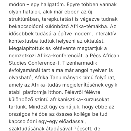
módon – egy hallgatóm. Egyre többen vannak
olyan fiatalok, akik már ebben az új
struktúrában, terepkutatást is végezve tudnak
bekapcsolódni különböző Afrika-témákba. Az
idősebbek tudására építve modern, interaktív
kontextusba tudtuk helyezni az oktatást.
Megalapítottuk és kétévente megtartjuk a
nemzetközi Afrika-konferenciát, a Pécs African
Studies Con­fe­rence-t. Tizenharmadik
évfolyamánál tart a ma már angol nyelven is
olvasható, Afrika Tanulmányok című folyóirat,
amely az Afrika-tudás megjelenítésének egyik
stabil platformja itthon. Félévről félévre
különböző szintű afrikanisztika-kurzusokat
tartunk. Mindezt úgy csináljuk, hogy ebbe az
országos hálóba az összes kolléga be tud
kapcsolódni egy-egy előadással,
szaktudásának átadásával Pécsett, de