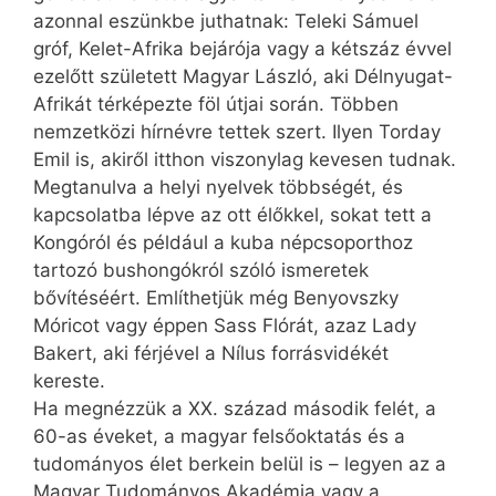
azonnal eszünkbe juthatnak: Teleki Sámuel
gróf, Kelet-Afrika bejárója vagy a kétszáz évvel
ezelőtt született Magyar László, aki Délnyugat-
Afrikát térképezte föl útjai során. Többen
nemzetközi hírnévre tettek szert. Ilyen Torday
Emil is, akiről itthon viszonylag kevesen tudnak.
Megtanulva a helyi nyelvek többségét, és
kapcsolatba lépve az ott élőkkel, sokat tett a
Kongóról és például a kuba népcsoporthoz
tartozó bushongókról szóló ismeretek
bővítéséért. Említhetjük még Benyovszky
Móricot vagy éppen Sass Flórát, azaz Lady
Bakert, aki férjével a Nílus forrásvidékét
kereste.
Ha megnézzük a XX. század második felét, a
60-as éveket, a magyar felsőoktatás és a
tudományos élet berkein belül is – legyen az a
Magyar Tudományos Akadémia vagy a