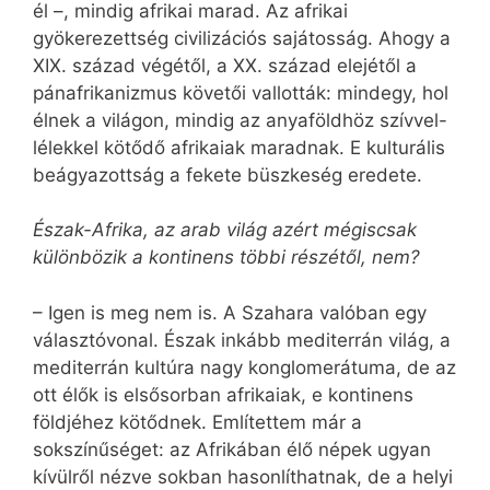
él –, mindig afrikai marad. Az afrikai
gyökerezettség civilizációs sajátosság. Ahogy a
XIX. század végétől, a XX. század elejétől a
pánaf­rika­nizmus követői vallották: mindegy, hol
élnek a világon, mindig az anyaföldhöz szívvel-
lélekkel kötődő afrikaiak maradnak. E kulturális
beágyazottság a fekete büszkeség eredete.
Észak-Afrika, az arab világ azért mégiscsak
különbözik a kontinens többi részétől, nem?
– Igen is meg nem is. A Szahara valóban egy
választóvonal. Észak inkább mediterrán világ, a
mediterrán kultúra nagy konglomerátuma, de az
ott élők is elsősorban afrikaiak, e kontinens
földjéhez kötődnek. Említettem már a
sokszínűséget: az Afrikában élő népek ugyan
kívülről nézve sokban hasonlíthatnak, de a helyi