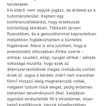
területeket.
Kis kitérő: nem vagyok jogász, de érdekel ez a
tudományterület. Kaptam egy
konferenciafelkérést, hogy értekezzek
büntetőjogi témában. Többször jártam
Ruandában, és a genocídiummal kapcsolatban
mélyebben foglalkozhattam a büntetés
fogalmával. Akkor is arra jutottam, hogy a
prekoloniális időszakban Afrika-szerte –
eritreai, szudáni, etióp, nyugat-afrikai – példák
sokasága mutatta, hogy ezek az
államszerveződések magas civilizációs szintet
értek el. Jogos a kérdés: miért nem maradtak
fönn? Hosszú ideig meghatározók voltak,
mégsem tudunk róluk eleget, pedig érdemes
behatóan tanulmányozni őket. Valójában
egymást emésztették föl e birodalmak; olyan
belső konfliktusok, harcok következtében