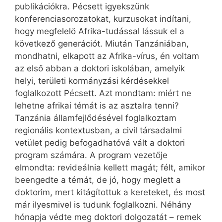
publikációkra. Pécsett igyekszünk
konferenciasorozatokat, kurzusokat indítani,
hogy megfelelő Afrika-tudással lássuk el a
következő generációt. Miután Tanzániában,
mondhatni, elkapott az Afrika-vírus, én voltam
az első abban a doktori iskolában, amelyik
helyi, területi kormányzási kérdésekkel
foglalkozott Pécsett. Azt mondtam: miért ne
lehetne afrikai témát is az asztalra tenni?
Tanzánia államfejlődésével foglalkoztam
regionális kontextusban, a civil társadalmi
vetület pedig befogadhatóvá vált a doktori
program számára. A program vezetője
elmondta: revideálnia kellett magát; félt, amikor
beengedte a témát, de jó, hogy meglett a
doktorim, mert kitágítottuk a kereteket, és most
már ilyesmivel is tudunk foglalkozni. Néhány
hónapja védte meg doktori dolgozatát – remek