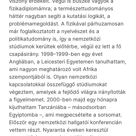
viszony érdekelt. Végül is büszke vagyok a
fizikadiplomámra; a természettudományos
háttér nagyban segíti a kutatási logikát, a
problémamegoldást. A fizikával párhuzamosan
már foglalkoztatott a nyelvészet és a
politikatudomány is, így a nemzetközi
stúdiumok kerültek előtérbe, végül ez lett a fő
csapásirány. 1998–1999-ben egy évet
Angliában, a Leicesteri Egyetemen tanulhattam,
ami nagyon meghatározó volt Afrika
szempontjából is. Olyan nemzetközi
kapcsolatokkal összefüggő stúdiumokat
végeztem, amelyek a fejlődő világra irányították
a figyelmemet. 2000-ben majd egy hónapra
kijuthattam Tanzániába – másodsorban
Egyiptomba –, ami megpecsételte a sorsomat.
Először egy nemzetközi hallgatói konferencián
vettem részt. Nyaranta éveken keresztül