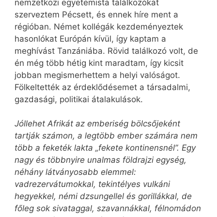
nemzetközi egyetemista találkozókat
szerveztem Pécsett, és ennek híre ment a
régióban. Német kollégák kezdeményeztek
hasonlókat Európán kívül, így kaptam a
meghívást Tanzániába. Rövid találkozó volt, de
én még több hétig kint maradtam, így kicsit
jobban megismerhettem a helyi valóságot.
Fölkeltették az érdeklődésemet a társadalmi,
gazdasági, politikai átalakulások.
Jóllehet Afrikát az emberiség bölcsőjeként
tartják számon, a legtöbb ember számára nem
több a feketék lakta „fekete kontinensnél”. Egy
nagy és többnyire unalmas földrajzi egység,
néhány látványosabb elemmel:
vadrezervátumokkal, tekintélyes vulkáni
hegyekkel, némi dzsungellel és gorillákkal, de
főleg sok sivataggal, szavannákkal, félnomádon