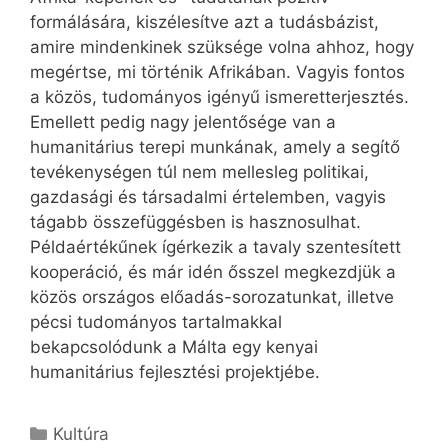
formálására, kiszélesítve azt a tudásbázist,
amire mindenkinek szüksége volna ahhoz, hogy
megértse, mi történik Afrikában. Vagyis fontos
a közös, tudományos igényű ismeretterjesztés.
Emellett pedig nagy jelentősége van a
humanitárius terepi munkának, amely a segítő
tevékenységen túl nem mellesleg politikai,
gazdasági és társadalmi értelemben, vagyis
tágabb összefüggésben is hasznosulhat.
Példaértékűnek ígérkezik a tavaly szentesített
kooperáció, és már idén ősszel megkezdjük a
közös országos előadás-sorozatunkat, illetve
pécsi tudományos tartalmakkal
bekapcsolódunk a Málta egy kenyai
humanitárius fejlesztési projektjébe.
Kategória
Kultúra