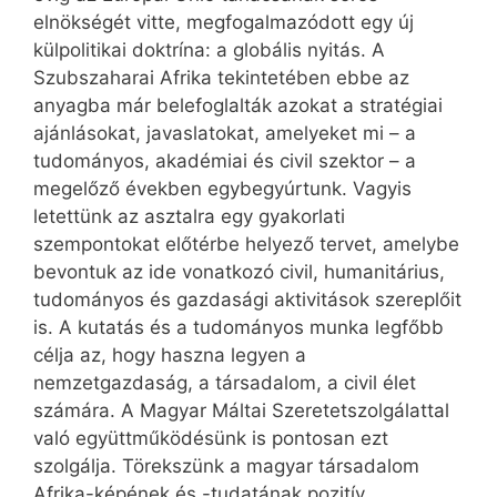
elnökségét vitte, megfogalmazódott egy új
külpolitikai doktrína: a globális nyitás. A
Szubszaharai Afrika tekintetében ebbe az
anyagba már belefoglalták azokat a stratégiai
ajánlásokat, javaslatokat, amelyeket mi – a
tudományos, akadémiai és civil szektor – a
megelőző években egybegyúrtunk. Vagyis
letettünk az asztalra egy gyakorlati
szempontokat előtérbe helyező tervet, amelybe
bevontuk az ide vonatkozó civil, humanitárius,
tudományos és gazdasági aktivitások szereplőit
is. A kutatás és a tudományos munka legfőbb
célja az, hogy haszna legyen a
nemzetgazdaság, a társadalom, a civil élet
számára. A Magyar Máltai Szeretetszolgálattal
való együttműködésünk is pontosan ezt
szolgálja. Törekszünk a magyar társadalom
Afrika-képének és -tudatának pozitív