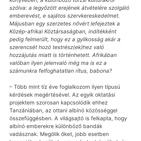
könyvében, a különböző törzsi kultúrákról
szólva: a legyőzött erejének átvételére szolgáló
emberevést, e sajátos szervkereskedelmet.
Májusban egy szerzetes nővért lefejeztek a
Közép-afrikai Köztársaságban, indítékként
pedig felmerült, hogy ez a gyilkosság akár a
szerencsét hozó testrész(ek)hez való
hozzájutás miatt is történhetett. Afrikában
valóban ilyen jelenvaló még ma is ez a
számunkra felfoghatatlan rítus, babona?
– Több mint tíz éve foglalkozom ilyen típusú
kérdések megértésével. Az egyik oktatási
projektem szorosan kapcsolódik ehhez
Tanzániában, az ottani albínó közösséggel
összefüggésben. A világsajtó is felkapta, hogy
albínó emberekre különböző bandák
vadásznak. Megölik őket, jobb esetben