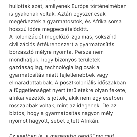
hullottak szét, amilyenek Európa történelmében
is gyakoriak voltak. Aztán egyszer csak
megérkeztek a gyarmatosítók, és Afrika sorsa
hosszú időre megpecsételődött.
A kolonizációt megelőző izgalmas, sokszínű
civilizációs értékrendszert a gyarmatosítás
borzasztó mélyre nyomta. Persze nem
mondhatjuk, hogy bizonyos területek
gazdaságilag, technológiailag csak a
gyarmatosítás miatt fejletlenebbek vagy
elmaradottabbak. A posztkoloniális időszakban
a függetlenséget nyert területekre olyan fekete,
afrikai vezetők is jöttek, akik nem egy esetben
rosszabbak voltak, mint az idegenek. De az
biztos, hogy a gyarmatosítás nagyon mély
nyomot hagyott, sebet ejtett Afrikán.
Ez esetben is „a magasabb rendű” nyugati