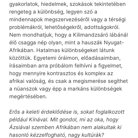
gyakorlatok, hiedelmek, szokások tekintetében
rengeteg a különbség, legyen szó a
mindennapok megszervezéséről vagy a térségi
problémákról, lehetőségekről, adottságokról.
Nem mondhatjuk, hogy a Kilimandzsáró lábánál
élő csagga nép olyan, mint a hauszák Nyugat-
Afrikában. Hatalmas különbségeket látunk
közöttük. Egyetemi óráimon, előadásaimban,
írásaimban arra próbálom felhívni a figyelmet,
hogy mennyire kontrasztos és komplex az
afrikai valóság, és csak a megismerése segíthet
a nüanszok vagy épp a markáns különbségek
megértésében.
Erős a keleti érdeklődése is, sokat foglalkozott
például Kínával. Mit gondol, mi az oka, hogy
Ázsiával szemben Afrikában nem alakultak ki
hasonló kézzelfogható, nagy kultúrák?