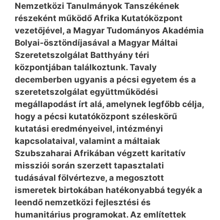
Nemzetközi Tanulmányok Tanszékének
részeként működő Afrika Kutatóközpont
vezetőjével, a Magyar Tudományos Akadémia
Bolyai-ösztöndíjasával a Magyar Máltai
Szeretetszolgálat Batthyány téri
központjában találkoztunk. Tavaly
decemberben ugyanis a pécsi egyetem és a
szeretetszolgálat együttműködési
megállapodást írt alá, amelynek legfőbb célja,
hogy a pécsi kutatóközpont széleskörű
kutatási eredményeivel, intézményi
kapcsolataival, valamint a máltaiak
Szubszaharai Afrikában végzett karitatív
missziói során szerzett tapasztalati
tudásával fölvértezve, a megosztott
ismeretek birtokában hatékonyabbá tegyék a
leendő nemzetközi fejlesztési és
humanitárius programokat. Az említettek