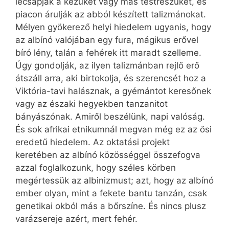
lecsapják a kezüket vagy más testrészüket, és
piacon árulják az abból készített talizmánokat.
Mélyen gyökerező helyi hiedelem ugyanis, hogy
az albínó valójában egy fura, mágikus erővel
bíró lény, talán a fehérek itt maradt szelleme.
Úgy gondolják, az ilyen talizmánban rejlő erő
átszáll arra, aki birtokolja, és szerencsét hoz a
Viktória-tavi halásznak, a gyémántot keresőnek
vagy az északi hegyekben tanzanitot
bányászónak. Amiről beszélünk, napi valóság.
És sok afrikai etnikumnál megvan még ez az ősi
eredetű hiedelem. Az oktatási projekt
keretében az albínó közösséggel összefogva
azzal foglalkozunk, hogy széles körben
megértessük az albinizmust; azt, hogy az albínó
ember olyan, mint a fekete bantu tanzán, csak
genetikai okból más a bőrszíne. És nincs plusz
varázsereje azért, mert fehér.