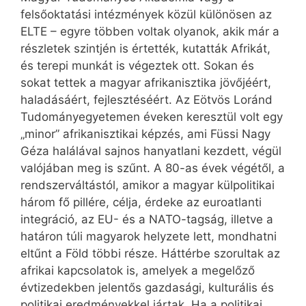
felsőoktatási intézmények közül különösen az
ELTE – egyre többen voltak olyanok, akik már a
részletek szintjén is értették, kutatták Afrikát,
és terepi munkát is végeztek ott. Sokan és
sokat tettek a magyar afrikanisztika jövőjéért,
haladásáért, fejlesztéséért. Az Eötvös Loránd
Tudományegyetemen éveken keresztül volt egy
„minor” afrikanisztikai képzés, ami Füssi Nagy
Géza halálával sajnos hanyatlani kezdett, végül
valójában meg is szűnt. A 80-as évek végétől, a
rendszerváltástól, amikor a magyar külpolitikai
három fő pillére, célja, érdeke az euroatlanti
integráció, az EU- és a NATO-tagság, illetve a
határon túli magyarok helyzete lett, mondhatni
eltűnt a Föld többi része. Háttérbe szorultak az
afrikai kapcsolatok is, amelyek a megelőző
évtizedekben jelentős gazdasági, kulturális és
politikai eredményekkel jártak. Ha a politikai