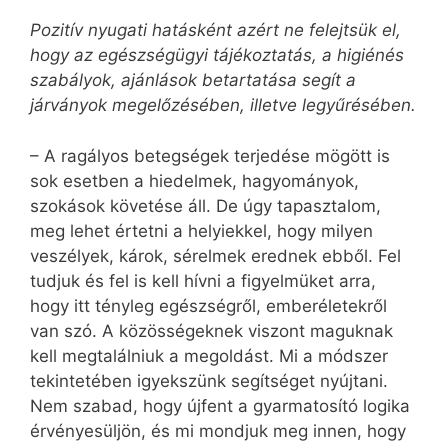
Pozitív nyugati hatásként azért ne felejtsük el,
hogy az egészségügyi tájékoztatás, a higiénés
szabályok, ajánlások betartatása segít a
járványok megelőzésében, illetve legyűrésében.
– A ragályos betegségek terjedése mögött is
sok esetben a hiedelmek, hagyományok,
szokások követése áll. De úgy tapasztalom,
meg lehet értetni a helyiekkel, hogy milyen
veszélyek, károk, sérelmek erednek ebből. Fel
tudjuk és fel is kell hívni a figyelmüket arra,
hogy itt tényleg egész­ségről, emberéletekről
van szó. A közösségeknek viszont maguknak
kell megtalálniuk a megoldást. Mi a módszer
tekintetében igyekszünk segítséget nyújtani.
Nem szabad, hogy újfent a gyarmatosító logika
érvényesüljön, és mi mondjuk meg innen, hogy