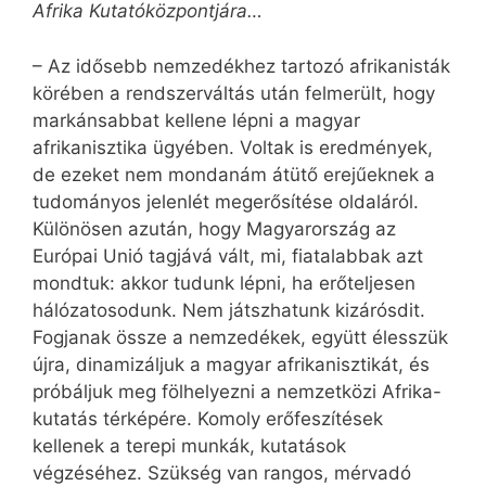
Afrika Kutatóközpontjára…
– Az idősebb nemzedékhez tartozó afrikanisták
körében a rendszerváltás után felmerült, hogy
markánsabbat kellene lépni a magyar
afrikanisztika ügyében. Voltak is eredmények,
de ezeket nem mondanám átütő erejűeknek a
tudományos jelenlét megerősítése oldaláról.
Különösen azután, hogy Magyarország az
Európai Unió tagjává vált, mi, fiatalabbak azt
mondtuk: akkor tudunk lépni, ha erőteljesen
hálózatosodunk. Nem játszhatunk kizárósdit.
Fogjanak össze a nemzedékek, együtt élesszük
újra, dinamizáljuk a magyar afrika­nisztikát, és
próbáljuk meg fölhelyezni a nemzetközi Afrika-
kutatás térképére. Komoly erőfeszítések
kellenek a terepi munkák, kutatások
végzéséhez. Szükség van rangos, mérvadó