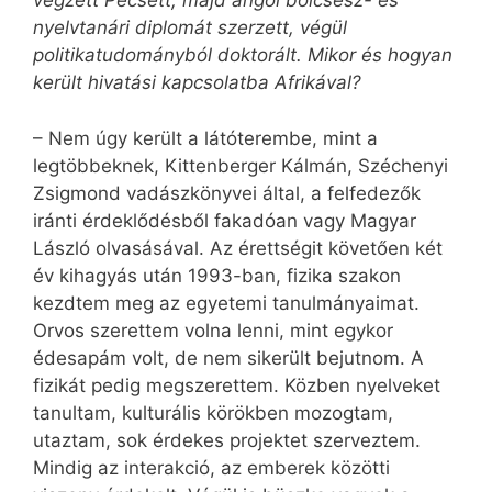
végzett Pécsett, majd angol bölcsész- és
nyelvtanári diplomát szerzett, végül
politikatudományból doktorált. Mikor és hogyan
került hivatási kapcsolatba Afrikával?
– Nem úgy került a látóterembe, mint a
legtöbbeknek, Kittenberger Kálmán, Széchenyi
Zsigmond vadászkönyvei által, a felfedezők
iránti érdeklődésből fakadóan vagy Magyar
László olvasásával. Az érettségit követően két
év kihagyás után 1993-ban, fizika szakon
kezdtem meg az egyetemi tanulmányaimat.
Orvos szerettem volna lenni, mint egykor
édesapám volt, de nem sikerült bejutnom. A
fizikát pedig megszerettem. Közben nyelveket
tanultam, kulturális körökben mozogtam,
utaztam, sok érdekes projektet szerveztem.
Mindig az interakció, az emberek közötti