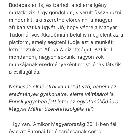
Budapesten is, és bárhol, ahol erre igény
mutatkozik. Úgy gondolom, sikerült összehozni
mindenkit, aki szeretné előrevinni a magyar
afrika­nisztika ügyét. Jó, hogy végre a Magyar
Tudományos Akadémián belül is megjelent az a
platform, amely segíteni tudja ezt a munkát:
létrehoztuk az Afrika Albizottságot. Azt kell
mondanom, nagyon sokunk nagyon sok
munkájának eredményeként most jónak látszik
a csillagállás.
Nemcsak elméletről van tehát szó, hanem az
eredmények gyakorlatra, életre váltásáról is.
Ennek jegyében jött létre az együttműködés a
Magyar Máltai Szeretetszolgálattal?
– Így van. Amikor Magyarország 2011-ben fél
évig az Európai Unió tanácsának soros