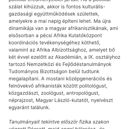
szálat kihúzzuk, akkor is fontos kulturális-
gazdasági együttműködések születtek,
amelyekre a mai napig építeni lehet. Ma újra
dinamikája van a magyar afrikanisztikának, ami
elsősorban a pécsi Afrika Kutatóközpont
koordinációs tevékenységéhez köthető,
valamint az Afrika Albizottsághoz, amelyet bő
két évvel ezelőtt az Akadémián, a IX. osztályhoz
tartozó Nemzetközi és Fejlődéstanulmányok
Tudományos Bizottságon belül tudtunk
megalapítani. A mostani középgenerációs és
felnövekvő afrikanisták között politológust,
közgazdászt, zoológust, antropológust,
néprajzost, Magyar László-kutatót, nyelvészt
egyaránt találunk.
Tanulmányait tekintve először fizika szakon