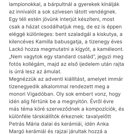
lampionokkal, a bárpultnál a gyerekek kínálják
az innivalót a sok szívesen látott vendégnek.
Egy téli estén jövünk interjút készíteni, most
csak a házat csodálhatjuk meg, de ez is éppen
eléggé különleges: bent szaladgál a kiskutya, a
kilencéves Kamilla babusgatja, a tizenegy éves
Lackó hozza megmutatni a kígyót, a kaméleont.
„Nem vagytok egy standard család”, jegyzi meg
fotós kollégám, majd az első ijedelem után rajta
is úrrá lesz az ámulat.
Megnézzük az adventi kiállítást, amelyet immár
tizenegyedik alkalommal rendezett meg a
monori Vigadóban. Oly sok embert vonz, hogy
idén alig fértünk be a megnyitón. Évről évre
más téma köré szerveződnek a kompozíciók, és
különféle társkiállítók érkeznek: tavalyelőtt
Petrás Mária dalai és kerámiái, idén Anka
Margó kerámiái és rajzai járultak hozzá a