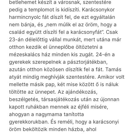
betlehemet készít a városnak, szentestére
pedig a templomot is kidíszíti. Karácsonykor
harmincnyolc fát díszít fel, de ezt egyáltalán
nem bánja, és „nem múlik el az öröm, hogy a
család együtt díszíti fel a karácsonyfát”. Csak
23-án délelőttig vállal munkát, mert utána már
otthon kezdik el ünneplőbe öltöztetni a
mézeskalács ház minden kis zugát. 24-én a
gyerekek szerepelnek a pásztorjátékban,
azután otthon közösen díszítik fel a fát. Tamás
atyát mindig meghívják szentestére. Amikor volt
mellette másik pap, két mise között ő is náluk
töltötte az ünnepet. Az ajándékozás,
beszélgetés, társasjátékozás után az újonnan
kapott ruhákban mennek az éjféli misére,
ahogyan a nagymama tanította
gyerekkorukban. És reméli, hogy a karácsonyi
öröm beköltözik minden házba, ahol