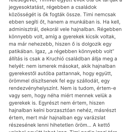
jegyesoktatást, régebben a családok
közösségét is ők fogták össze. Timi nemcsak
ebben segíti őt, hanem a munkában is. Ha kell,
adminisztrál, dekorál vele hajnalban. Régebben
könnyebb volt, amíg a gyerekek kicsik voltak,
ma már nehezebb, hiszen ő is dolgozik egy
patikában. Igaz, „a régebben könnyebb volt”
állítás is csak a Kruchió családban állja meg a
helyét: nem ismerek másokat, akik hajnalban
gyerekestől autóba pattannak, hogy együtt,
örömmel díszítsenek fel egy szállodát, egy
rendezvényhelyszínt. Nem is tudom, értem-e
vagy sem, hogy néha miért mennek velük a
gyerekek is. Egyrészt nem értem, hiszen
hajnalban kelni borzasztóan nehéz, másrészt
értem, mert már hajnalban egy varázslat
részesének lenni hihetetlen öröm… A kettő