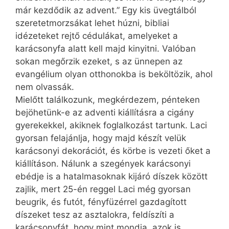
már kezdődik az advent.” Egy kis üvegtálból
szeretetmorzsákat lehet húzni, bibliai
idézeteket rejtő cédulákat, amelyeket a
karácsonyfa alatt kell majd kinyitni. Valóban
sokan megőrzik ezeket, s az ünnepen az
evangélium olyan otthonokba is beköltözik, ahol
nem olvassák.
Mielőtt találkozunk, megkérdezem, pénteken
bejöhetünk-e az adventi kiállításra a cigány
gyerekekkel, akiknek foglalkozást tartunk. Laci
gyorsan felajánlja, hogy majd készít velük
karácsonyi dekorációt, és körbe is vezeti őket a
kiállításon. Nálunk a szegények karácsonyi
ebédje is a hatalmasoknak kijáró díszek között
zajlik, mert 25-én reggel Laci még gyorsan
beugrik, és futót, fényfüzérrel gazdagított
díszeket tesz az asztalokra, feldíszíti a
karácsonyfát, hogy mint mondja, azok is