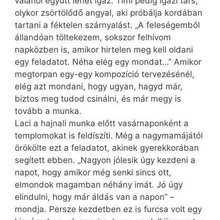
valahol együtt lehet igaz. Timi pedig igazi társ,
olykor zsörtölődő angyal, aki próbálja kordában
tartani a féktelen szárnyalást. „A feleségemből
állandóan töltekezem, sokszor felhívom
napközben is, amikor hirtelen meg kell oldani
egy feladatot. Néha elég egy mondat…” Amikor
megtorpan egy-egy kompozíció tervezésénél,
elég azt mondani, hogy ugyan, hagyd már,
biztos meg tudod csinálni, és már megy is
tovább a munka.
Laci a hajnali munka előtt vasárnaponként a
templomokat is feldíszíti. Még a nagymamájától
örökölte ezt a feladatot, akinek gyerekkorában
segített ebben. „Nagyon jólesik úgy kezdeni a
napot, hogy amikor még senki sincs ott,
elmondok magamban néhány imát. Jó úgy
elindulni, hogy már áldás van a napon” –
mondja. Persze kezdetben ez is furcsa volt egy