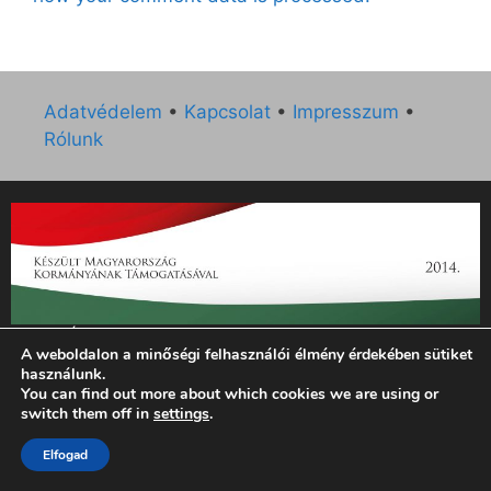
Adatvédelem
•
Kapcsolat
•
Impresszum
•
Rólunk
„Az Új Ember katolikus hetilap 2014. évi működésének
A weboldalon a minőségi felhasználói élmény érdekében sütiket
támogatását az EGYH-KCP-14-P-0121 sz. támogatási
használunk.
szerződés keretében 3 000 000 Ft összegben támogatta az
You can find out more about which cookies we are using or
Emberi Erőforrások Minisztériuma.”
switch them off in
settings
.
Elfogad
© 2026 Magyar Kurír - Új Ember
• Készült
GeneratePress