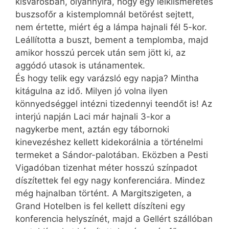
kisvárosban, olyannyira, hogy egy lelkiismeretes
buszsofőr a kistemplomnál betörést sejtett,
nem értette, miért ég a lámpa hajnali fél 5-kor.
Leállította a buszt, bement a templomba, majd
amikor hosszú percek után sem jött ki, az
aggódó utasok is utánamentek.
És hogy telik egy varázsló egy napja? Mintha
kitágulna az idő. Milyen jó volna ilyen
könnyedséggel intézni tizedennyi teendőt is! Az
interjú napján Laci már hajnali 3-kor a
nagykerbe ment, aztán egy tábornoki
kinevezéshez kellett kidekorálnia a történelmi
termeket a Sándor-palotában. Eközben a Pesti
Vigadóban tizenhat méter hosszú színpadot
díszítettek fel egy nagy konferenciára. Mindez
még hajnalban történt. A Margitszigeten, a
Grand Hotelben is fel kellett díszíteni egy
konferencia helyszínét, majd a Gellért szállóban