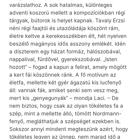
varázslathoz. A sok hatalmas, különleges
adventi koszorú mellett a kompozíciókban régi
tárgyak, bútorok is helyet kapnak. Tavaly Erzsi
néni régi faajtói és utazóládája köszönt rám,
életre keltve a kerekesszékben élt, hét nyelven
beszélő magányos idős asszony emlékét. Idén
a díszterem egy házat formáz, hálószobával,
nappalival, fürdővel, gyerekszobával. „Isten
hozott” – fogad a kapun a felirat, amely mögött
a kert fái köszönnek ránk. A fő motívum az
életfa, mellette két gyér ágazatú kis lucfenyő
áll: vannak fák, amiket senki sem vesz meg,
mert kis „genyegunyák” – mondja Laci. – De
nem biztos, hogy csak az olyan tökéletes fa a
szép, mint a mellette álló, tömött Nordmann-
fenyő, megláthatjuk a szépséget ezekben is.
Sokszor annyi mindent megteszünk azért, hogy
tökéletes legyen az ünnep, nem marad idő a