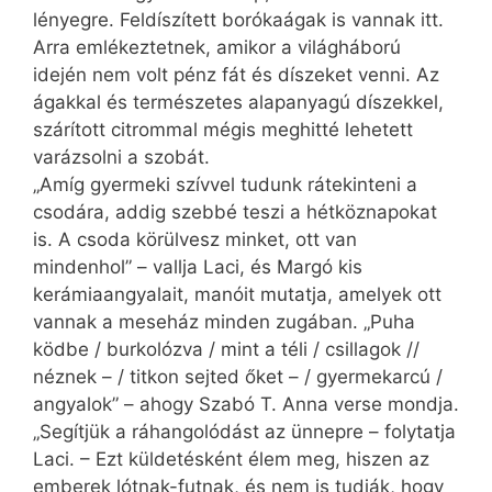
lényegre. Feldíszített borókaágak is vannak itt.
Arra emlékeztetnek, amikor a világháború
idején nem volt pénz fát és díszeket venni. Az
ágakkal és természetes alapanyagú díszekkel,
szárított citrommal mégis meghitté lehetett
varázsolni a szobát.
„Amíg gyermeki szívvel tudunk rátekinteni a
csodára, addig szebbé teszi a hétköznapokat
is. A csoda körülvesz minket, ott van
mindenhol” – vallja Laci, és Margó kis
kerámiaangyalait, manóit mutatja, amelyek ott
vannak a meseház minden zugában. „Puha
ködbe / burkolózva / mint a téli / csillagok //
néznek – / titkon sejted őket – / gyermekarcú /
angyalok” – ahogy Szabó T. Anna verse mondja.
„Segítjük a ráhangolódást az ünnepre – folytatja
Laci. – Ezt küldetésként élem meg, hiszen az
emberek lótnak-futnak, és nem is tudják, hogy