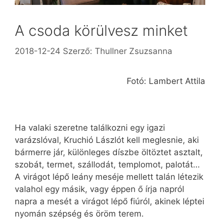
A csoda körülvesz minket
2018-12-24
Szerző:
Thullner Zsuzsanna
Fotó: Lambert Attila
Ha valaki szeretne találkozni egy igazi
varázslóval, Kruchió Lászlót kell meglesnie, aki
bármerre jár, különleges díszbe öltöztet asztalt,
szobát, termet, szállodát, templomot, palotát…
A virágot lépő leány meséje mellett talán létezik
valahol egy másik, vagy éppen ő írja napról
napra a mesét a virágot lépő fiúról, akinek léptei
nyomán szépség és öröm terem.