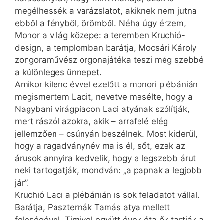
megélhessék a varázslatot, akiknek nem jutna
ebből a fényből, örömből. Néha úgy érzem,
Monor a világ közepe: a teremben Kruchió-
design, a templomban barátja, Mocsári Károly
zongoraművész orgonajátéka teszi még szebbé
a különleges ünnepet.
Amikor kilenc évvel ezelőtt a monori plébánián
megismertem Lacit, nevetve mesélte, hogy a
Nagybani virágpiacon Laci atyának szólítják,
mert rászól azokra, akik – arrafelé elég
jellemzően – csúnyán beszélnek. Most kiderül,
hogy a ragadványnév ma is él, sőt, ezek az
árusok annyira kedvelik, hogy a legszebb árut
neki tartogatják, mondván: „a papnak a legjobb
jár”.
Kruchió Laci a plébánián is sok feladatot vállal.
Barátja, Paszternák Tamás atya mellett
feleségével, Timivel együtt évek óta ők tartják a