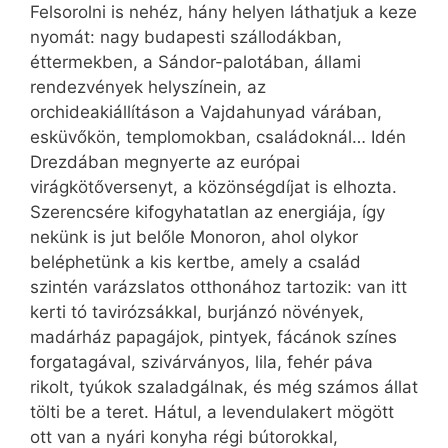
Felsorolni is nehéz, hány helyen láthatjuk a keze
nyomát: nagy budapesti szállodákban,
éttermekben, a Sándor-palotában, állami
rendezvények helyszínein, az
orchideakiállításon a Vajdahunyad várában,
esküvőkön, templomokban, családoknál… Idén
Drezdában megnyerte az európai
virágkötőversenyt, a közönségdíjat is elhozta.
Szerencsére kifogyhatatlan az energiája, így
nekünk is jut belőle Monoron, ahol olykor
beléphetünk a kis kertbe, amely a család
szintén varázslatos otthonához tartozik: van itt
kerti tó tavirózsákkal, burjánzó növények,
madárház papagájok, pintyek, fácánok színes
forgatagával, szivárványos, lila, fehér páva
rikolt, tyúkok szaladgálnak, és még számos állat
tölti be a teret. Hátul, a levendulakert mögött
ott van a nyári konyha régi bútorokkal,