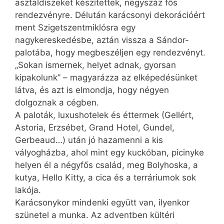
asztaldíszeket készítettek, négyszáz fős
rendezvényre. Délután karácsonyi dekorációért
ment Szigetszentmiklósra egy
nagykereskedésbe, aztán vissza a Sándor-
palotába, hogy megbeszéljen egy rendezvényt.
„Sokan ismernek, helyet adnak, gyorsan
kipakolunk” – magyarázza az elképedésünket
látva, és azt is elmondja, hogy négyen
dolgoznak a cégben.
A paloták, luxushotelek és éttermek (Gellért,
Astoria, Erzsébet, Grand Hotel, Gundel,
Gerbeaud…) után jó hazamenni a kis
vályogházba, ahol mint egy kuckóban, picinyke
helyen él a négyfős család, meg Bolyhoska, a
kutya, Hello Kitty, a cica és a terráriumok sok
lakója.
Karácsonykor mindenki együtt van, ilyenkor
szünetel a munka. Az adventben kültéri