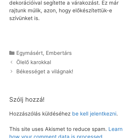
dekorációival segítette a várakozást. Ez már
rajtunk múlik, azon, hogy előkészítettük-e
szívünket is.
Kategória
Egymásért
,
Embertárs
Ölelő karokkal
Békességet a világnak!
Szólj hozzá!
Hozzászólás küldéséhez
be kell jelentkezni
.
This site uses Akismet to reduce spam.
Learn
how your comment data is processed.