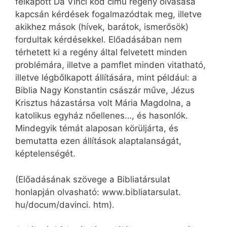
felkapott Da Vinci kód című regény olvasása
kapcsán kérdések fogalmazódtak meg, illetve
akikhez mások (hívek, barátok, ismerősök)
fordultak kérdésekkel. Előadásában nem
térhetett ki a regény által felvetett minden
problémára, illetve a pamflet minden vitatható,
illetve légbőlkapott állítására, mint például: a
Biblia Nagy Konstantin császár műve, Jézus
Krisztus házastársa volt Mária Magdolna, a
katolikus egyház nőellenes…, és hasonlók.
Mindegyik témát alaposan körüljárta, és
bemutatta ezen állítások alaptalanságát,
képtelenségét.
(Előadásának szövege a Bibliatársulat
honlapján olvasható: www.bibliatarsulat.
hu/docum/davinci. htm).