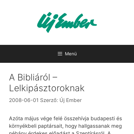
Kilépés
a
tartalomba
Menü
A Bibliáról –
Lelkipásztoroknak
2008-06-01
Szerző:
Új Ember
Azóta május vége felé összehívja budapesti és
környékbeli paptársait, hogy hallgassanak meg
néhány érdekes előadást a Szentírásról. A