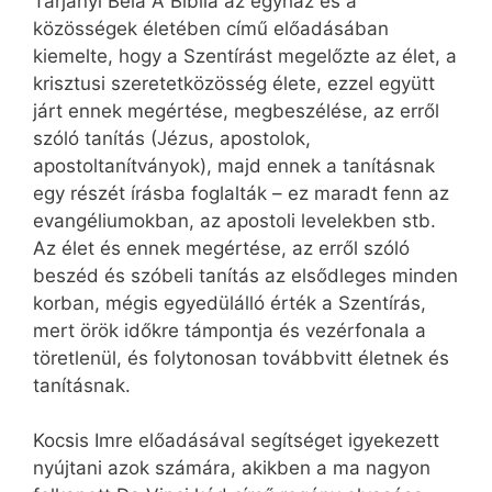
Tarjányi Béla A Biblia az egyház és a
közösségek életében című előadásában
kiemelte, hogy a Szentírást megelőzte az élet, a
krisztusi szeretetközösség élete, ezzel együtt
járt ennek megértése, megbeszélése, az erről
szóló tanítás (Jézus, apostolok,
apostoltanítványok), majd ennek a tanításnak
egy részét írásba foglalták – ez maradt fenn az
evangéliumokban, az apostoli levelekben stb.
Az élet és ennek megértése, az erről szóló
beszéd és szóbeli tanítás az elsődleges minden
korban, mégis egyedülálló érték a Szentírás,
mert örök időkre támpontja és vezérfonala a
töretlenül, és folytonosan továbbvitt életnek és
tanításnak.
Kocsis Imre előadásával segítséget igyekezett
nyújtani azok számára, akikben a ma nagyon