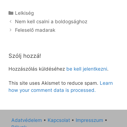
Kategória
Lelkiség
Nem kell csalni a boldogsághoz
Feleselő madarak
Szólj hozzá!
Hozzászólás küldéséhez
be kell jelentkezni
.
This site uses Akismet to reduce spam.
Learn
how your comment data is processed.
Adatvédelem
•
Kapcsolat
•
Impresszum
•