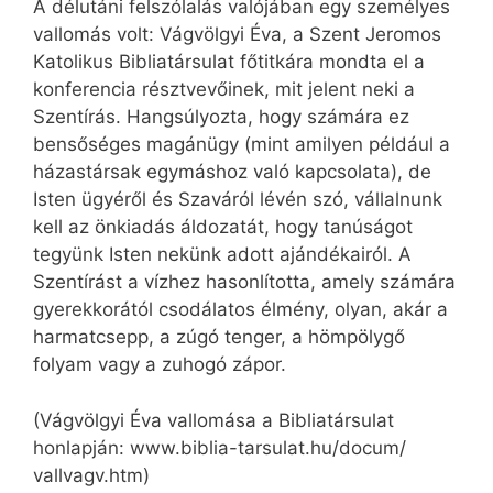
A délutáni felszólalás valójában egy személyes
vallomás volt: Vágvölgyi Éva, a Szent Jeromos
Katolikus Bibliatársulat főtitkára mondta el a
konferencia résztvevőinek, mit jelent neki a
Szentírás. Hangsúlyozta, hogy számára ez
bensőséges magánügy (mint amilyen például a
házastársak egymáshoz való kapcsolata), de
Isten ügyéről és Szaváról lévén szó, vállalnunk
kell az önkiadás áldozatát, hogy tanúságot
tegyünk Isten nekünk adott ajándékairól. A
Szentírást a vízhez hasonlította, amely számára
gyerekkorától csodálatos élmény, olyan, akár a
harmatcsepp, a zúgó tenger, a hömpölygő
folyam vagy a zuhogó zápor.
(Vágvölgyi Éva vallomása a Bibliatársulat
honlapján: www.biblia-tarsulat.hu/docum/
vallvagv.htm)