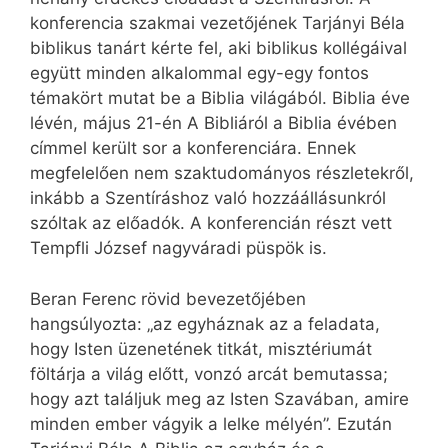
konferencia szakmai vezetőjének Tarjányi Béla
biblikus tanárt kérte fel, aki biblikus kollégáival
együtt minden alkalommal egy-egy fontos
témakört mutat be a Biblia világából. Biblia éve
lévén, május 21-én A Bibliáról a Biblia évében
címmel került sor a konferenciára. Ennek
megfelelően nem szaktudományos részletekről,
inkább a Szentíráshoz való hozzáállásunkról
szóltak az előadók. A konferencián részt vett
Tempfli József nagyváradi püspök is.
Beran Ferenc rövid bevezetőjében
hangsúlyozta: „az egyháznak az a feladata,
hogy Isten üzenetének titkát, misztériumát
föltárja a világ előtt, vonzó arcát bemutassa;
hogy azt találjuk meg az Isten Szavában, amire
minden ember vágyik a lelke mélyén”. Ezután