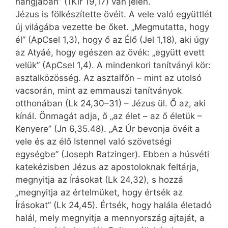
hangjában” (1Kir 19,17) van jelen.
Jézus is fölkészítette övéit. A vele való együttlét
új világába vezette be őket. „Megmutatta, hogy
él” (ApCsel 1,3), hogy ő az Élő (Jel 1,18), aki úgy
az Atyáé, hogy egészen az övék: „együtt evett
velük” (ApCsel 1,4). A mindenkori tanítványi kör:
asztalközösség. Az asztalfőn – mint az utolsó
vacsorán, mint az emmauszi tanítványok
otthonában (Lk 24,30–31) – Jézus ül. Ő az, aki
kínál. Önmagát adja, ő „az élet – az ő életük –
Kenyere” (Jn 6,35.48). „Az Úr bevonja övéit a
vele és az élő Istennel való szövetségi
egységbe” (Joseph Ratzinger). Ebben a húsvéti
katekézisben Jézus az apostoloknak feltárja,
megnyitja az Írásokat (Lk 24,32), s hozzá
„megnyitja az értelmüket, hogy értsék az
Írásokat” (Lk 24,45). Értsék, hogy halála életadó
halál, mely megnyitja a mennyország ajtaját, a