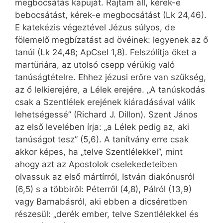
megbocsátás kapuját. Rajtam áll, kérek-e
bebocsátást, kérek-e megbocsátást (Lk 24,46).
E katekézis végeztével Jézus súlyos, de
fölemelő megbízatást ad övéinek: legyenek az ő
tanúi (Lk 24,48; ApCsel 1,8). Felszólítja őket a
martüriára, az utolsó csepp vérükig való
tanúságtételre. Ehhez jézusi erőre van szükség,
az ő lelkierejére, a Lélek erejére. „A tanúskodás
csak a Szentlélek erejének kiáradásával válik
lehetségessé” (Richard J. Dillon). Szent János
az első levelében írja: „a Lélek pedig az, aki
tanúságot tesz” (5,6). A tanítvány erre csak
akkor képes, ha „telve Szentlélekkel”, mint
ahogy azt az Apostolok cselekedeteiben
olvassuk az első mártírról, István diakónusról
(6,5) s a többiről: Péter­ről (4,8), Pálról (13,9)
vagy Barnabásról, aki ebben a dicséretben
részesül: „derék ember, telve Szentlélekkel és