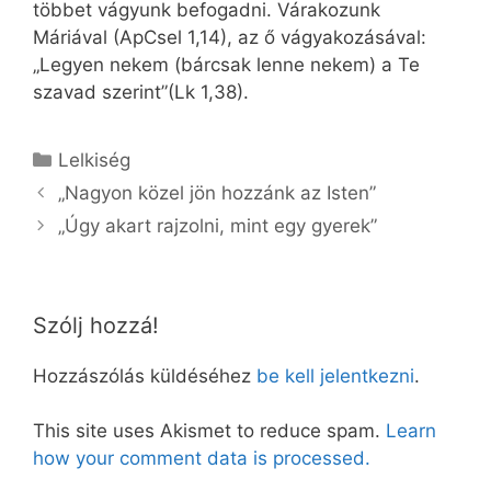
többet vágyunk befogadni. Várakozunk
Máriával (ApCsel 1,14), az ő vágyakozásával:
„Legyen nekem (bárcsak lenne nekem) a Te
szavad szerint”(Lk 1,38).
Kategória
Lelkiség
„Nagyon közel jön hozzánk az Isten”
„Úgy akart rajzolni, mint egy gyerek”
Szólj hozzá!
Hozzászólás küldéséhez
be kell jelentkezni
.
This site uses Akismet to reduce spam.
Learn
how your comment data is processed.