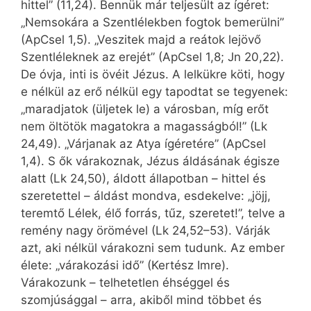
hittel” (11,24). Bennük már teljesült az ígéret:
„Nemsokára a Szentlélekben fogtok bemerülni”
(ApCsel 1,5). „Veszitek majd a reátok lejövő
Szentléleknek az erejét” (ApCsel 1,8; Jn 20,22).
De óvja, inti is övéit Jézus. A lelkükre köti, hogy
e nélkül az erő nélkül egy tapodtat se tegyenek:
„maradjatok (üljetek le) a városban, míg erőt
nem öltötök magatokra a magasságból!” (Lk
24,49). „Várjanak az Atya ígéretére” (ApCsel
1,4). S ők várakoznak, Jézus áldásának égisze
alatt (Lk 24,50), áldott állapotban – hittel és
szeretettel – áldást mondva, esdekelve: „jöjj,
teremtő Lélek, élő forrás, tűz, szeretet!”, telve a
remény nagy örömével (Lk 24,52–53). Várják
azt, aki nélkül várakozni sem tudunk. Az ember
élete: „várakozási idő” (Kertész Imre).
Várakozunk – telhetetlen éhséggel és
szomjúsággal – arra, akiből mind többet és