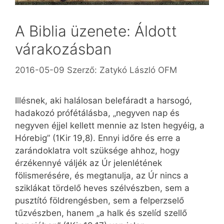
A Biblia üzenete: Áldott
várakozásban
2016-05-09
Szerző:
Zatykó László OFM
Illésnek, aki halálosan belefáradt a harsogó,
hadakozó prófétálásba, „negy­ven nap és
negyven éjjel kellett mennie az Isten hegyéig, a
Hórebig” (1Kir 19,8). Ennyi időre és erre a
zarándoklatra volt szüksége ahhoz, hogy
érzékennyé váljék az Úr jelenlétének
fölismerésére, és megtanulja, az Úr nincs a
sziklákat tördelő heves szélvészben, sem a
pusztító földrengésben, sem a felperzselő
tűzvészben, hanem „a halk és szelíd szellő