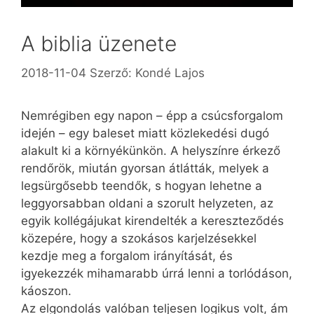
A biblia üzenete
2018-11-04
Szerző:
Kondé Lajos
Nemrégiben egy napon – épp a csúcsforgalom
idején – egy baleset miatt közlekedési dugó
alakult ki a környékünkön. A helyszínre érkező
rendőrök, miután gyorsan átlátták, melyek a
legsürgősebb teendők, s hogyan lehetne a
leggyorsabban oldani a szorult helyzeten, az
egyik kollégájukat kirendelték a kereszteződés
közepére, hogy a szokásos karjelzésekkel
kezdje meg a forgalom irányítását, és
igyekezzék mihamarabb úrrá lenni a torlódáson,
káoszon.
Az elgondolás valóban teljesen logikus volt, ám