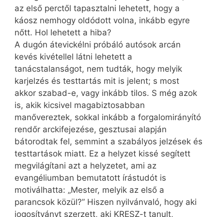
az első perctől tapasztalni lehetett, hogy a
káosz nemhogy oldódott volna, inkább egyre
nőtt. Hol lehetett a hiba?
A dugón átevickélni próbáló autósok arcán
kevés kivétellel látni lehetett a
tanácstalanságot, nem tudták, hogy melyik
karjelzés és testtartás mit is jelent; s most
akkor szabad-e, vagy inkább tilos. S még azok
is, akik kicsivel magabiztosabban
manővereztek, sokkal inkább a forgalomirányító
rendőr arckifejezése, gesztusai alapján
bátorodtak fel, semmint a szabályos jelzések és
testtartások miatt. Ez a helyzet kissé segített
megvilágítani azt a helyzetet, ami az
evangéliumban bemutatott írástudót is
motiválhatta: „Mester, melyik az első a
parancsok közül?” Hiszen nyilvánvaló, hogy aki
jogosítványt szerzett, aki KRESZ-t tanult,