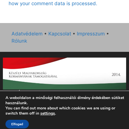
how your comment data is processed.
Adatvédelem
•
Kapcsolat
•
Impresszum
•
Rólunk
„Az Új Ember katolikus hetilap 2014. évi működésének
A weboldalon a minőségi felhasználói élmény érdekében sütiket
támogatását az EGYH-KCP-14-P-0121 sz. támogatási
használunk.
szerződés keretében 3 000 000 Ft összegben támogatta az
You can find out more about which cookies we are using or
Emberi Erőforrások Minisztériuma.”
switch them off in
settings
.
© 2026 Magyar Kurír - Új Ember
• Készült
GeneratePress
Elfogad