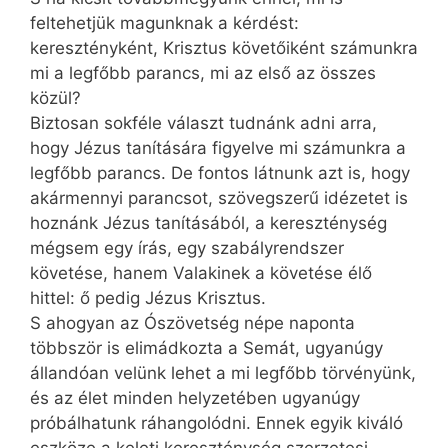
feltehetjük magunknak a kérdést:
keresztényként, Krisztus követőiként számunkra
mi a legfőbb parancs, mi az első az összes
közül?
Biztosan sokféle választ tudnánk adni arra,
hogy Jézus tanítására figyelve mi számunkra a
legfőbb parancs. De fontos látnunk azt is, hogy
akármennyi parancsot, szövegszerű idézetet is
hoznánk Jézus tanításából, a kereszténység
mégsem egy írás, egy szabályrendszer
követése, hanem Valakinek a követése élő
hittel: ő pedig Jézus Krisztus.
S ahogyan az Ószövetség népe naponta
többször is elimádkozta a Semát, ugyanúgy
állandóan velünk lehet a mi legfőbb törvényünk,
és az élet minden helyzetében ugyanúgy
próbálhatunk ráhangolódni. Ennek egyik kiváló
eszköze a keleti kereszténység szerzetesi