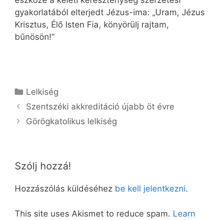
gyakorlatából elterjedt Jézus-ima: „Uram, Jézus
Krisztus, Élő Isten Fia, könyörülj rajtam,
bűnösön!”
Kategória
Lelkiség
Szentszéki akkreditáció újabb öt évre
Görögkatolikus lelkiség
Szólj hozzá!
Hozzászólás küldéséhez
be kell jelentkezni
.
This site uses Akismet to reduce spam.
Learn