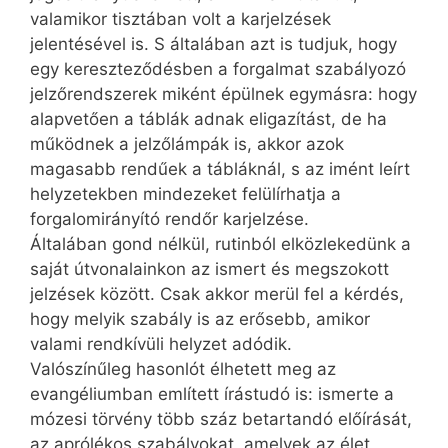
valamikor tisztában volt a karjelzések
jelentésével is. S általában azt is tudjuk, hogy
egy kereszteződésben a forgalmat szabályozó
jelzőrendszerek miként épülnek egymásra: hogy
alapvetően a táblák adnak eligazítást, de ha
működnek a jelzőlámpák is, akkor azok
magasabb rendűek a tábláknál, s az imént leírt
helyzetekben mindezeket felülírhatja a
forgalomirányító rendőr karjelzése.
Általában gond nélkül, rutinból elközlekedünk a
saját útvonalainkon az ismert és megszokott
jelzések között. Csak akkor merül fel a kérdés,
hogy melyik szabály is az erősebb, amikor
valami rendkívüli helyzet adódik.
Valószínűleg hasonlót élhetett meg az
evangéliumban említett írástudó is: ismerte a
mózesi törvény több száz betartandó előírását,
az aprólékos szabályokat, amelyek az élet