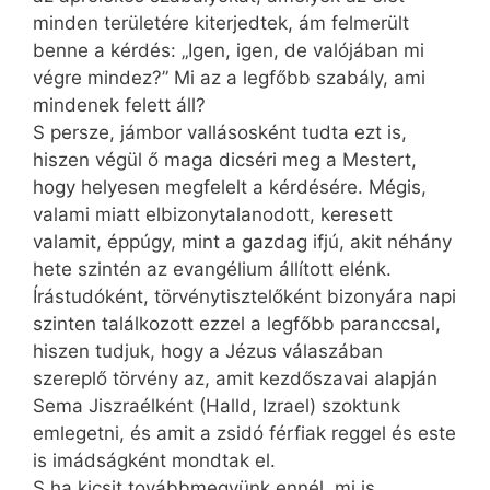
minden területére kiterjedtek, ám felmerült
benne a kérdés: „Igen, igen, de valójában mi
végre mindez?” Mi az a legfőbb szabály, ami
mindenek felett áll?
S persze, jámbor vallásosként tudta ezt is,
hiszen végül ő maga dicséri meg a Mestert,
hogy helyesen megfelelt a kérdésére. Mégis,
valami miatt elbizonytalanodott, keresett
valamit, éppúgy, mint a gazdag ifjú, akit néhány
hete szintén az evangélium állított elénk.
Írástudóként, törvénytisztelőként bizonyára napi
szinten találkozott ezzel a legfőbb paranccsal,
hiszen tudjuk, hogy a Jézus válaszában
szereplő törvény az, amit kezdőszavai alapján
Sema Jiszraélként (Halld, Izrael) szoktunk
emlegetni, és amit a zsidó férfiak reggel és este
is imádságként mondtak el.
S ha kicsit továbbmegyünk ennél, mi is