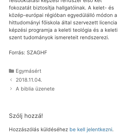
felsőoktatási képzési rendszer első két
fokozatát biztosítja hallgatóinak. A kelet- és
közép-európai régióban egyedülálló módon a
hittudományi főiskola által szervezett licencia
képzési programja a keleti teológia és a keleti
szent tudományok ismereteit rendszerezi.
Forrás: SZAGHF
Kategória
Egymásért
2018.11.04.
A biblia üzenete
Szólj hozzá!
Hozzászólás küldéséhez
be kell jelentkezni
.