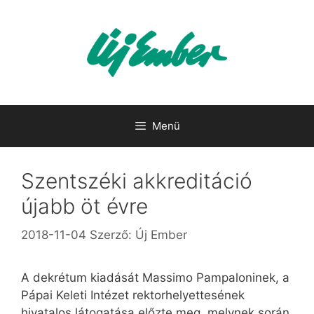
Kilépés
a
tartalomba
Menü
Szentszéki akkreditáció
újabb öt évre
2018-11-04
Szerző:
Új Ember
A dekrétum kiadását Massimo Pampa­loninek, a
Pápai Keleti Intézet rektor­helyet­tesének
hivatalos látogatása előzte meg, melynek során