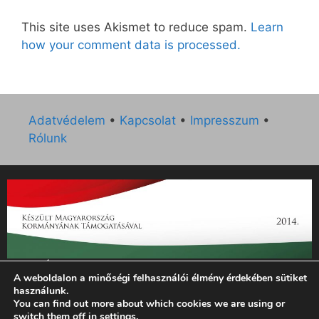
This site uses Akismet to reduce spam.
Learn
how your comment data is processed.
Adatvédelem
•
Kapcsolat
•
Impresszum
•
Rólunk
„Az Új Ember katolikus hetilap 2014. évi működésének
A weboldalon a minőségi felhasználói élmény érdekében sütiket
támogatását az EGYH-KCP-14-P-0121 sz. támogatási
használunk.
szerződés keretében 3 000 000 Ft összegben támogatta az
You can find out more about which cookies we are using or
Emberi Erőforrások Minisztériuma.”
switch them off in
settings
.