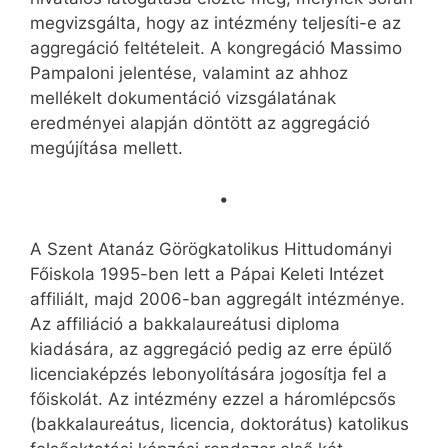
megvizsgálta, hogy az intézmény teljesíti-e az
aggregáció feltételeit. A kongregáció Massimo
Pampaloni jelentése, valamint az ahhoz
mellékelt dokumentáció vizsgálatának
eredményei alapján döntött az agg­regáció
megújítása mellett.
•
A Szent Atanáz Gö­rög­­katolikus Hittudományi
Főiskola 1995-ben lett a Pápai Keleti Intézet
affiliált, majd 2006-ban aggregált intézménye.
Az affiliáció a bak­ka­la­ureátusi diploma
kiadására, az aggre­gáció pedig az erre épülő
licen­ciaképzés lebonyolítására jogosítja fel a
főiskolát. Az intézmény ezzel a háromlépcsős
(bakka­lau­reátus, licencia, doktorátus) katolikus