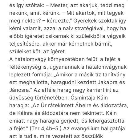
és így szóltak: – Mester, azt akarjuk, tedd meg
nekünk, amit kérünk. – Mit akartok, mit tegyek
meg nektek? – kérdezte.” Gyerekek szoktak így
kérni valamit, azzal a naiv stratégiával, hogy ha
előbb ígéretet csikarnak ki szüleikből a vágyaik
teljesítésére, akkor már kérhetnek bármit,
szüleiket köti az ígéret.
A hatalomvágy környezetében felüti a fejét a
féltékenység is, ugyanannak a hatalomvágynak
leplezett formája: „Amikor a másik tíz tanítvány
ezt meghallotta, haragudni kezdett Jakabra és
Jánosra.” Az efféle harag nagy karriert írt az
üdvösség történetében. Ősmintája Káin
haragja: „Az Úr rátekintett Ábelre és áldozatára,
de Káinra és áldozatára nem tekintett. Káin
emiatt nagy haragra gerjedt, és lehorgasztotta
a fejét.” (Ter 4,4b–5.) Az evangélium hallgatója
azt is tudja, mire vezetett az ős­szülők