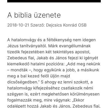
A biblia üzenete
2018-10-21
Szerző:
Dejcsics Konrád OSB
A hatalomvágy és a féltékenység nem idegen
Jézus tanítványaitól. Márk evangéliumának
tizedik fejezetében két tekintélyes apostol,
Zebedeus fiai, Jakab és János fejezi ki igényét
kiemelkedő hatalmi pozícióra: „Add meg nekünk
– mondták –, hogy egyikünk a jobb, a másikunk
meg a bal kezed felől üljön majd
dicsőségedben.” S ahogy ez lenni szokott, a
hatalomvágy kifejezéséhez csatlakozik némi
szégyen is, ezért meglehetősen körülményesen
fogalmazzák meg, mire vágynak: „Ekkor
odalépett hozzá Jakab és János, Zebedeus fiai,