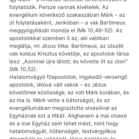
folytatódik. Persze vannak kivételek. Az
evangélium következő szakaszában Márk – az
út folytatásaként, Jerikóban – a vak Bartimeus
meggyógyítását mondja el (Mk 10,46–52). Az
apostolokkal szemben ő az, aki valóban
meglátja, mi Jézus titka. Bartimeus, az útszéli
vak koldus Krisztus követője, az apostolok társa
lesz: „Azonnal újra látott, és követte őt az úton”
(Mk 10,52).
Hatalomvágyó főapostolok, irigykedő-versengő
apostolok, látóvá vált vakok – ez Jézus
követőinek közössége, ez volt Márk korában, és
ez ma is. Márk vette a bátorságot, és az
evangéliumában megosztotta olvasóival az
Egyháznak ezt a titkát. Alighanem a mai olvasó
és a mai Egyház sem tehet mást, mint hogy
hatalomvágyát, hűtlenségét, testvérgyilkos
dinamikáit és vakságát Jézus halálának és