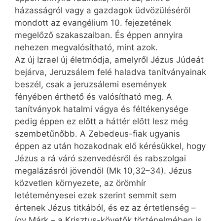
házasságról vagy a gazdagok üdvözüléséről
mondott az evangélium 10. fejezetének
megelőző szakaszaiban. És éppen annyira
nehezen megvalósítható, mint azok.
Az új Izrael új életmódja, amelyről Jézus Júdeát
bejárva, Jeruzsálem felé haladva tanítványainak
beszél, csak a jeruzsálemi események
fényében érthető és valósítható meg. A
tanítványok hatalmi vágya és féltékenysége
pedig éppen ez előtt a háttér előtt lesz még
szembetűnőbb. A Zebedeus-fiak ugyanis
éppen az után hozakodnak elő kérésükkel, hogy
Jézus a rá váró szenvedésről és rabszolgai
megalázásról jövendöl (Mk 10,32–34). Jézus
közvetlen környezete, az örömhír
letéteményesei ezek szerint semmit sem
értenek Jézus titkából, és ez az értetlenség –
így Márk – a Krisztus-követők történelmében is