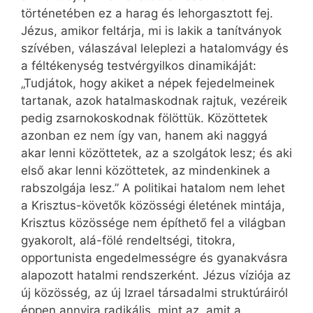
történetében ez a harag és lehorgasztott fej.
Jézus, amikor feltárja, mi is lakik a tanítványok
szívében, válaszával leleplezi a hatalomvágy és
a féltékenység testvérgyilkos dinamikáját:
„Tudjátok, hogy akiket a népek fejedelmeinek
tartanak, azok hatalmaskodnak rajtuk, vezéreik
pedig zsarnokoskodnak fölöttük. Közöttetek
azonban ez nem így van, hanem aki naggyá
akar lenni közöttetek, az a szolgátok lesz; és aki
első akar lenni közöttetek, az mindenkinek a
rabszolgája lesz.” A politikai hatalom nem lehet
a Krisztus-követők közösségi életének mintája,
Krisztus közössége nem építhető fel a világban
gyakorolt, alá-fölé rendeltségi, titokra,
opportunista engedelmességre és gyanakvásra
alapozott hatalmi rendszerként. Jézus víziója az
új közösség, az új Izrael társadalmi struktúráiról
éppen annyira radikális, mint az, amit a