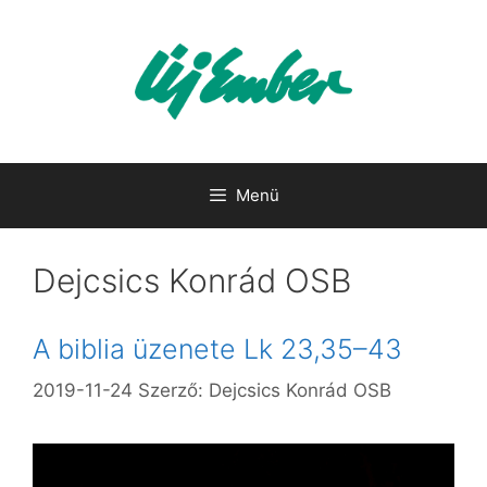
Kilépés
a
tartalomba
Menü
Dejcsics Konrád OSB
A biblia üzenete Lk 23,35–43
2019-11-24
Szerző:
Dejcsics Konrád OSB