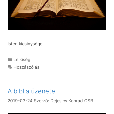
Isten kicsinysége
Kategória
Lelkiség
Hozzászólás
A biblia üzenete
2019-03-24
Szerző:
Dejcsics Konrád OSB