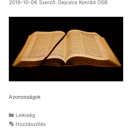
2019-10-06
Szerző:
Dejcsics Konrád OSB
Azonosságok
Kategória
Lelkiség
Hozzászólás