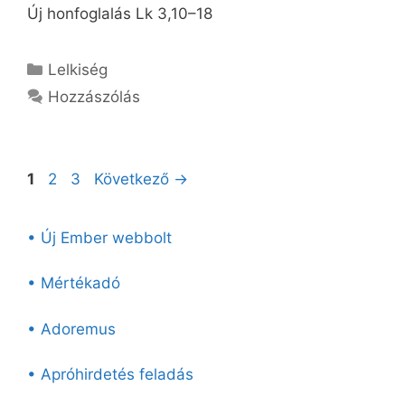
Új honfoglalás Lk 3,10–18
Kategória
Lelkiség
Hozzászólás
Oldal
Oldal
Oldal
1
2
3
Következő
→
• Új Ember webbolt
• Mértékadó
• Adoremus
• Apróhirdetés feladás