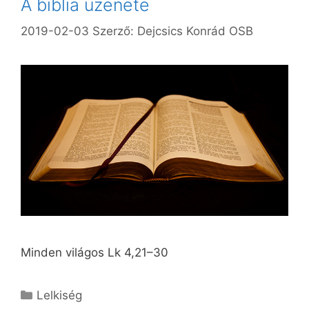
A biblia üzenete
2019-02-03
Szerző:
Dejcsics Konrád OSB
Minden világos Lk 4,21–30
Kategória
Lelkiség