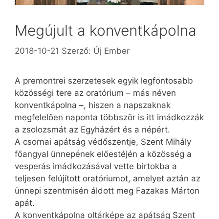
Megújult a konventkápolna
2018-10-21
Szerző:
Új Ember
A premontrei szerzetesek egyik legfontosabb
közösségi tere az oratórium – más néven
konventkápolna –, hiszen a napszaknak
megfelelően naponta többször is itt imádkozzák
a zsolozsmát az Egyházért és a népért.
A csornai apátság védőszentje, Szent Mihály
főangyal ünnepének előestéjén a közösség a
vesperás imádkozásával vette birtokba a
teljesen felújított oratóriumot, amelyet aztán az
ünnepi szentmisén áldott meg Fazakas Márton
apát.
A konventkápolna oltárképe az apátság Szent