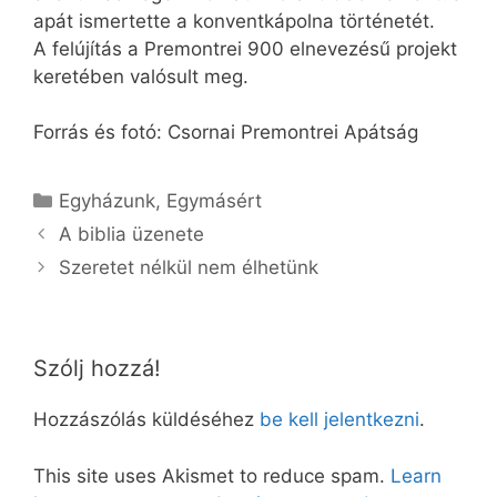
apát ismertette a konventkápolna történetét.
A felújítás a Premontrei 900 elnevezésű projekt
keretében valósult meg.
Forrás és fotó: Csornai Premontrei Apátság
Kategória
Egyházunk
,
Egymásért
A biblia üzenete
Szeretet nélkül nem élhetünk
Szólj hozzá!
Hozzászólás küldéséhez
be kell jelentkezni
.
This site uses Akismet to reduce spam.
Learn