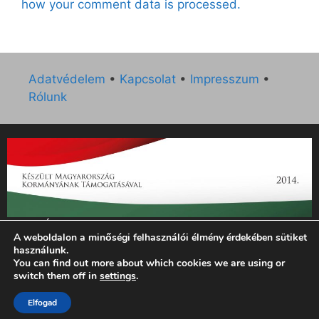
how your comment data is processed.
Adatvédelem
•
Kapcsolat
•
Impresszum
•
Rólunk
„Az Új Ember katolikus hetilap 2014. évi működésének
A weboldalon a minőségi felhasználói élmény érdekében sütiket
támogatását az EGYH-KCP-14-P-0121 sz. támogatási
használunk.
szerződés keretében 3 000 000 Ft összegben támogatta az
You can find out more about which cookies we are using or
Emberi Erőforrások Minisztériuma.”
switch them off in
settings
.
© 2026 Magyar Kurír - Új Ember
• Készült
GeneratePress
Elfogad