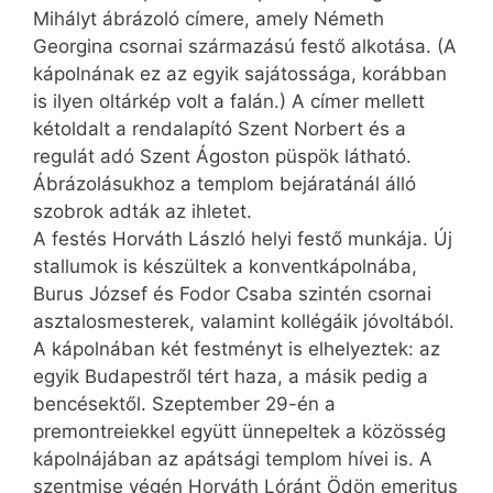
Mihályt ábrázoló címere, amely Németh
Georgina csornai származású festő alkotása. (A
kápolnának ez az egyik sajátossága, korábban
is ilyen oltárkép volt a falán.) A címer mellett
két­oldalt a rendalapító Szent Norbert és a
regulát adó Szent Ágoston püspök látható.
Ábrázolásukhoz a templom bejáratánál álló
szobrok adták az ihletet.
A festés Horváth László helyi festő munkája. Új
stallumok is készültek a konventkápolnába,
Burus József és Fodor Csaba szintén csornai
asztalosmesterek, valamint kollégáik jóvoltából.
A kápolnában két festményt is elhelyeztek: az
egyik Budapestről tért haza, a másik pedig a
bencésektől. Szeptember 29-én a
premontreiekkel együtt ünnepeltek a közösség
kápolnájában az apátsági templom hívei is. A
szentmise végén Horváth Lóránt Ödön emeritus