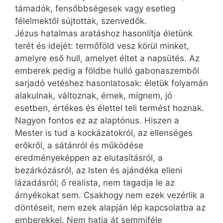
támadók, fen­sőbb­sé­gesek vagy esetleg
félelmektől sújtottak, szenvedők.
Jézus hatalmas aratáshoz hasonlítja életünk
terét és idejét: termőföld vesz körül minket,
amelyre eső hull, amelyet éltet a napsütés. Az
emberek pedig a földbe hulló gabonaszemből
sarjadó vetéshez hasonlatosak: életük folyamán
alakulnak, változnak, érnek, mígnem, jó
esetben, értékes és élettel teli termést hoznak.
Nagyon fontos ez az alaptónus. Hiszen a
Mester is tud a kockázatokról, az ellenséges
erőkről, a sátánról és működése
eredményeképpen az elutasításról, a
bezárkózásról, az Isten és ajándéka elleni
lázadásról; ő realista, nem tagadja le az
árnyékokat sem. Csakhogy nem ezek vezérlik a
döntéseit, nem ezek alapján lép kapcsolatba az
emberekkel. Nem hatja át semmiféle