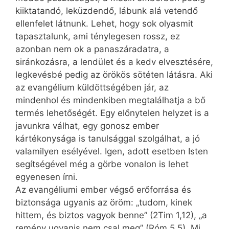
kiiktatandó, leküzdendő, lábunk alá vetendő
ellenfelet látnunk. Lehet, hogy sok olyasmit
tapasztalunk, ami ténylegesen rossz, ez
azonban nem ok a panaszáradatra, a
siránkozásra, a lendület és a kedv elvesztésére,
legkevésbé pedig az örökös sötéten látásra. Aki
az evangélium küldöttségében jár, az
mindenhol és mindenkiben megtalálhatja a bő
termés lehetőségét. Egy előnytelen helyzet is a
javunkra válhat, egy gonosz ember
kártékonysága is tanulsággal szolgálhat, a jó
valamilyen esélyével. Igen, adott esetben Isten
segítségével még a görbe vonalon is lehet
egyenesen írni.
Az evangéliumi ember végső erőforrása és
biztonsága ugyanis az öröm: „tudom, kinek
hittem, és biztos vagyok benne” (2Tim 1,12), „a
remény ugyanis nem csal meg” (Róm 5,5). Mi