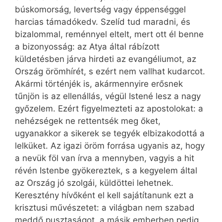
búskomorság, levertség vagy éppenséggel
harcias támadókedv. Szelíd tud maradni, és
bizalommal, reménnyel eltelt, mert ott él benne
a bizonyosság: az Atya által rábízott
küldetésben járva hirdeti az evangéliumot, az
Ország örömhírét, s ezért nem vallhat kudarcot.
Akármi történjék is, akármennyire erősnek
tűnjön is az ellenállás, végül Istené lesz a nagy
győzelem. Ezért figyelmezteti az apostolokat: a
nehézségek ne rettentsék meg őket,
ugyanakkor a sikerek se tegyék elbizakodottá a
lelküket. Az igazi öröm forrása ugyanis az, hogy
a nevük föl van írva a mennyben, vagyis a hit
révén Istenbe gyökereztek, s a kegyelem által
az Ország jó szolgái, küldöttei lehetnek.
Keresztény hívőként el kell sajátítanunk ezt a
krisztusi művészetet: a világban nem szabad
meddő pusztaságot, a másik emberben pedig