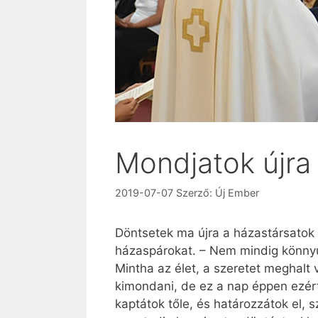
Mondjatok újra
2019-07-07
Szerző:
Új Ember
Döntsetek ma újra a házastársatok 
házaspárokat. – Nem mindig könnyű 
Mintha az élet, a szeretet meghalt v
kimondani, de ez a nap éppen ezért 
kaptátok tőle, és határozzátok el, s