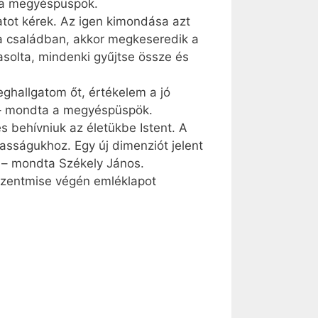
a a megyéspüspök.
atot kérek. Az igen kimondása azt
 a családban, akkor megkeseredik a
asolta, mindenki gyűjtse össze és
eghallgatom őt, értékelem a jó
ni – mondta a megyéspüspök.
s behívniuk az életükbe Istent. A
zasságukhoz. Egy új dimenziót jelent
l – mondta Székely János.
 szentmise végén emléklapot