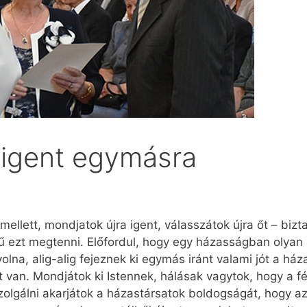
 igent egymásra
mellett, mondjatok újra igent, válasszátok újra őt – bi
ezt megtenni. Előfordul, hogy egy házasságban olyan a
olna, alig-alig fejeznek ki egymás iránt valami jót a há
van. Mondjátok ki Istennek, hálásak vagytok, hogy a fér
zolgálni akarjátok a házastársatok boldogságát, hogy az 