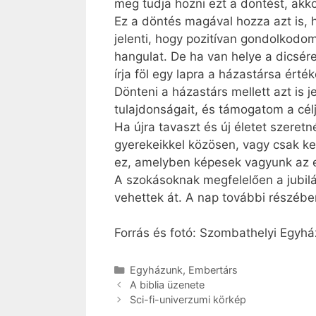
meg tudja hozni ezt a döntést, akk
Ez a döntés magával hozza azt is, 
jelenti, hogy pozitívan gondolkodo
hangulat. De ha van helye a dicsére
írja föl egy lapra a házastársa értéke
Dönteni a házastárs mellett azt is 
tulajdonságait, és támogatom a cél
Ha újra tavaszt és új életet szeret
gyerekeikkel közösen, vagy csak ket
ez, amelyben képesek vagyunk az e
A szokásoknak megfelelően a jubil
vehettek át. A nap további részébe
Forrás és fotó: Szombathelyi Egy
Kategória
Egyházunk
,
Embertárs
A biblia üzenete
Sci-fi-univerzumi körkép