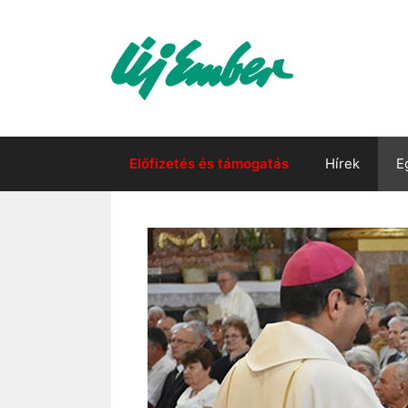
Kilépés
a
tartalomba
Előfizetés és támogatás
Hírek
E