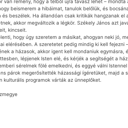
or van remény, hogy a télből újra tavasz lehet – mondt
hogy beismerem a hibáimat, tanulok belőlük, és bocsán
m és beszélek. Ha állandóan csak kritikák hangzanak el
tnek, akkor megváltozik a légkör. Székely János azt jav
it, kincseit.
jelenti, hogy úgy szeretem a másikat, ahogyan neki jó, m
jai elérésében. A szeretetet pedig mindig ki kell fejez
nének a házasok, akkor igent kell mondaniuk egymásra, é
tesben, lépjenek Isten elé, és kérjék a segítségét a há
mberi sérelmek fölé emelkedni, és eggyé válni Istenne
áns párok megerősítették házassági ígéretüket, majd a
n kulturális programok várták az ünneplőket.
házmegye