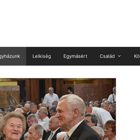
gyházunk
Lelkiség
Egymásért
Család
Kö