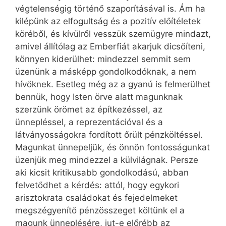
végtelenségig történő szaporításával is. Ám ha
kilépünk az elfogultság és a pozitív előítéletek
köréből, és kívülről vesszük szemügyre mindazt,
amivel állítólag az Emberfiát akarjuk dicsőíteni,
könnyen kiderülhet: mindezzel semmit sem
üzenünk a másképp gondolkodóknak, a nem
hívőknek. Esetleg még az a gyanú is felmerülhet
bennük, hogy Isten örve alatt magunknak
szerzünk örömet az építkezéssel, az
ünnepléssel, a reprezentációval és a
látványosságokra fordított őrült pénzköltéssel.
Magunkat ünnepeljük, és önnön fontosságunkat
üzenjük meg mindezzel a külvilágnak. Persze
aki kicsit kritikusabb gondolkodású, abban
felvetődhet a kérdés: attól, hogy egykori
arisztokrata családokat és fejedelmeket
megszégyenítő pénzösszeget költünk el a
magunk ünneplésére, jut-e előrébb az