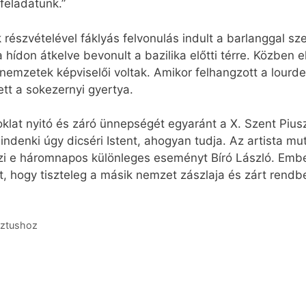
feladatunk.”
észvételével fáklyás felvonulás indult a barlanggal sze
hídon átkelve bevonult a bazilika előtti térre. Közben e
mzetek képviselői voltak. Amikor felhangzott a lourdes
tt a sokezernyi gyertya.
at nyitó és záró ünnepségét egyaránt a X. Szent Piusz f
indenki úgy dicséri Istent, ahogyan tudja. Az artista mu
ezi e háromnapos különleges eseményt Bíró László. Ember
, hogy tiszteleg a másik nemzet zászlaja és zárt rendbe
sztushoz