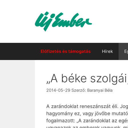
Kilépés
a
tartalomba
Előfizetés és támogatás
Hírek
E
„A béke szolgái,
2014-05-29
Szerző:
Baranyai Béla
A zarándoklat reneszánszát éli. Jogg
hagyomány ez, vagy jövőbe mutató,
fogalmazott: „A zarándoklat az egé
ugyanazok az emberek vagyunk, mi