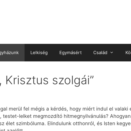
gyházunk
Lelkiség
Egymásért
Család
Kö
 Krisztus szolgái”
al merül fel mégis a kérdés, hogy miért indul el valaki e
 testet-lelket megmozdító hitmegnyilvánulás? Ahogyan 
sz élet szimbóluma. Elindulunk otthonról, és Isten keg
nt azelőtt.