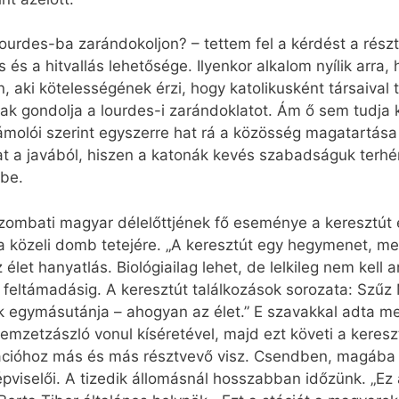
Lourdes-ba zarándokoljon? – tettem fel a kérdést a ré
ás és a hitvallás lehetősége. Ilyenkor alkalom nyílik ar
 aki kötelességének érzi, hogy katolikusként társaival t
ak gondolja a lourdes-i zarándoklatot. Ám ő sem tudja ki
olói szerint egyszerre hat rá a közösség magatartása 
t a javából, hiszen a katonák kevés szabadságuk terhér
ybe.
szombati magyar délelőttjének fő eseménye a keresztút é
a közeli domb tetejére. „A keresztút egy hegymenet, me
élet hanyatlás. Biológiailag lehet, de lelkileg nem kell
feltámadásig. A keresztút találkozások sorozata: Szűz M
ok egymásutánja – ahogyan az élet.” E szavakkal adta m
nemzetzászló vonul kíséretével, majd ezt követi a keresz
ációhoz más és más résztvevő visz. Csendben, magába
viselői. A tizedik állomásnál hosszabban időzünk. „Ez a