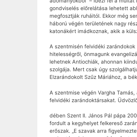
adományokból” – idézi fel a múltat B
gondviselés előrelátása lehetett 
megfosztják ruháitól. Ekkor még se
háború végén területének nagy részé
katonákért imádkoznak, akik a küls
A szentmisén felvidéki zarándokok i
hitelességről, önmagunk evangelizál
lehetnek Antiochiák, ahonnan kiindu
szolgája. Mert csak úgy szolgálhatj
Elzarándokolt Szűz Máriához, a bék
A szentmise végén Vargha Tamás, a 
felvidéki zarándoktársakat. Üdvöz
dében Szent II. János Pál pápa 200
fordult a kegyhelyet felkereső zar
erőszak. „E szavak arra figyelmezt