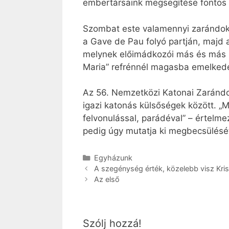
embertársaink megsegítése fontos 
Szombat este valamennyi zarándok r
a Gave de Pau folyó partján, majd a 
melynek előimádkozói más és más ne
Maria” refrénnél magasba emelkede
Az 56. Nemzetközi Katonai Zarándokl
igazi katonás külsőségek között. „M
felvonulással, parádéval” – értelm
pedig úgy mutatja ki megbecsülését
Kategória
Egyházunk
A szegénység érték, közelebb visz Kri
Az első
Szólj hozzá!