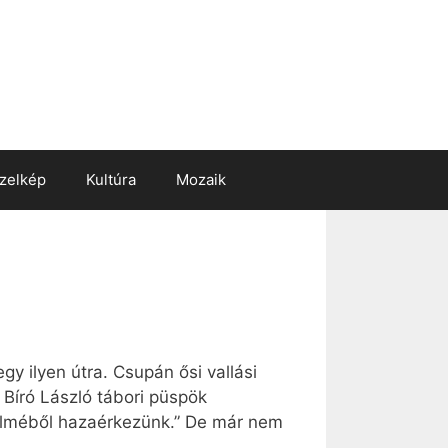
zelkép
Kultúra
Mozaik
gy ilyen útra. Csupán ősi vallási
Bíró László tábori püspök
yelméből hazaérkezünk.” De már nem