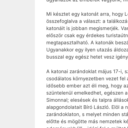
Mi késztet egy katonát arra, hogy 
összefoglalva a választ: a találkoz
katonáit is jobban megismerjék. Van,
először csak egy érdekes turistaútn
megtapasztalható. A katonák beszám
Ugyanakkor egy ilyen utazás áldoza
busszal egy egész hetet vesz igén
A katonai zarándoklat május 17-i, 
csodálatos környezetben vezet fel 
idősebb ember azt éli meg, hogy az 
szüntelenül emelkedhet, egészen a 
Simonnal; elesések és talpra állás
alapgondolatait Bíró László. Elöl a 
zarándoklaton, s melyet minden st
előtte és mögötte más nemzetek kép