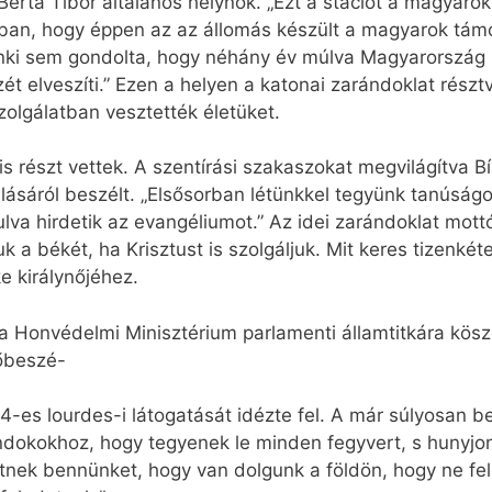
erta Tibor általános helynök. „Ezt a stációt a magyarok 
abban, hogy éppen az az állomás készült a magyarok tám
nki sem gondolta, hogy néhány év múlva Magyarország is
t elveszíti.” Ezen a helyen a katonai zarándoklat résztv
zolgálatban vesztették életüket.
s részt vettek. A szentírási szakaszokat megvilágítva B
ásáról beszélt. „Elsősorban létünkkel tegyünk tanúságot
lva hirdetik az evangéliumot.” Az idei zarándoklat mottó
uk a békét, ha Krisztust is szolgáljuk. Mit keres tizenk
e királynőjéhez.
Honvédelmi Minisztérium parlamenti államtitkára köszö
lőbeszé-
4-es lourdes-i látogatását idézte fel. A már súlyosan b
ándokokhoz, hogy tegyenek le minden fegyvert, s hunyjon
etnek bennünket, hogy van dolgunk a földön, hogy ne f