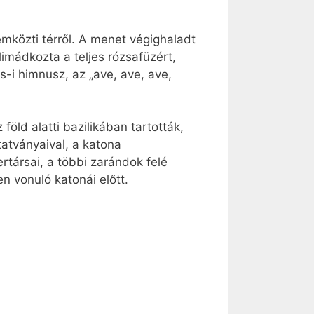
mközti térről. A menet végighaladt
limádkozta a teljes rózsafüzért,
-i himnusz, az „ave, ave, ave,
öld alatti bazilikában tartották,
tatványaival, a katona
társai, a többi zarándok felé
n vonuló katonái előtt.