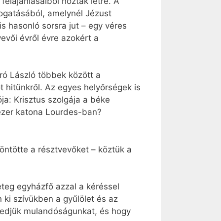
felajánlásaiból hozták létre. A
ogatásából, amelynél Jézust
 hasonló sorsra jut – egy véres
evői évről évre azokért a
író László többek között a
 hitünkről. Az egyes helyőrségek is
ja: Krisztus szolgája a béke
étezer katona Lourdes-ban?
ntötte a résztvevőket – köztük a
eteg egyházfő azzal a kéréssel
 ki szívükben a gyűlölet és az
eledjük mulandóságunkat, és hogy