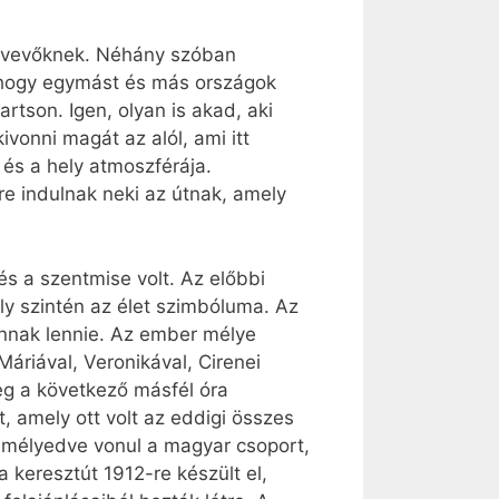
sztvevőknek. Néhány szóban
ra, hogy egymást és más országok
artson. Igen, olyan is akad, aki
vonni magát az alól, ami itt
és a hely atmoszférája.
e indulnak neki az útnak, amely
s a szentmise volt. Az előbbi
ly szintén az élet szimbóluma. Az
 annak lennie. Az ember mélye
áriával, Veronikával, Cirenei
eg a következő másfél óra
t, amely ott volt az eddigi összes
 mélyedve vonul a magyar csoport,
 keresztút 1912-re készült el,