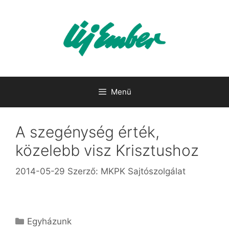
Kilépés
a
tartalomba
Menü
A szegénység érték,
közelebb visz Krisztushoz
2014-05-29
Szerző:
MKPK Sajtószolgálat
Kategória
Egyházunk