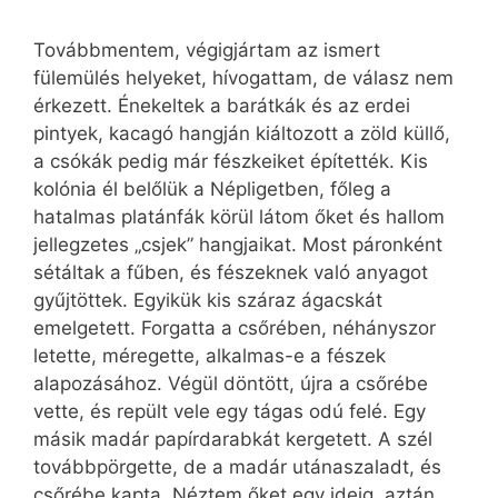
Továbbmentem, végigjártam az ismert
fülemülés helyeket, hívogattam, de válasz nem
érkezett. Énekeltek a barátkák és az erdei
pintyek, kacagó hangján kiáltozott a zöld küllő,
a csókák pedig már fészkeiket építették. Kis
kolónia él belőlük a Népligetben, főleg a
hatalmas platánfák körül látom őket és hallom
jellegzetes „csjek” hangjaikat. Most páronként
sétáltak a fűben, és fészeknek való anyagot
gyűjtöttek. Egyikük kis száraz ágacskát
emelgetett. Forgatta a csőrében, néhányszor
letette, méregette, alkalmas-e a fészek
alapozásához. Végül döntött, újra a csőrébe
vette, és repült vele egy tágas odú felé. Egy
másik madár papírdarabkát kergetett. A szél
továbbpörgette, de a madár utánaszaladt, és
csőrébe kapta. Néztem őket egy ideig, aztán,