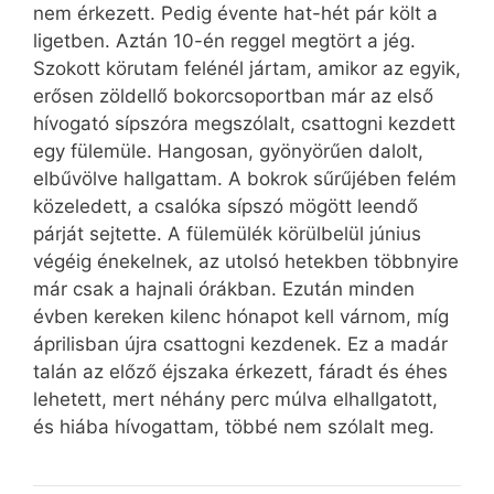
nem érkezett. Pedig évente hat-hét pár költ a
ligetben. Aztán 10-én reggel megtört a jég.
Szokott körutam felénél jártam, amikor az egyik,
erősen zöldellő bokorcsoportban már az első
hívogató sípszóra megszólalt, csattogni kezdett
egy fülemüle. Hangosan, gyönyörűen dalolt,
elbűvölve hallgattam. A bokrok sűrűjében felém
közeledett, a csalóka sípszó mögött leendő
párját sejtette. A fülemülék körülbelül június
végéig énekelnek, az utolsó hetekben többnyire
már csak a hajnali órákban. Ezután minden
évben kereken kilenc hónapot kell várnom, míg
áprilisban újra csattogni kezdenek. Ez a madár
talán az előző éjszaka érkezett, fáradt és éhes
lehetett, mert néhány perc múlva elhallgatott,
és hiába hívogattam, többé nem szólalt meg.