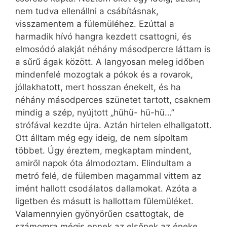
nem tudva ellenállni a csábításnak,
visszamentem a fülemüléhez. Ezúttal a
harmadik hívó hangra kezdett csattogni, és
elmosódó alakját néhány másodpercre láttam is
a sűrű ágak között. A langyosan meleg időben
mindenfelé mozogtak a pókok és a rovarok,
jóllakhatott, mert hosszan énekelt, és ha
néhány másodperces szünetet tartott, csaknem
mindig a szép, nyújtott „hühü- hü-hü…”
strófával kezdte újra. Aztán hirtelen elhallgatott.
Ott álltam még egy ideig, de nem sípoltam
többet. Úgy éreztem, megkaptam mindent,
amiről napok óta álmodoztam. Elindultam a
metró felé, de fülemben magammal vittem az
imént hallott csodálatos dallamokat. Azóta a
ligetben és másutt is hallottam fülemüléket.
Valamennyien gyönyörűen csattogtak, de
számomra mégis ennek az elsőnek az éneke