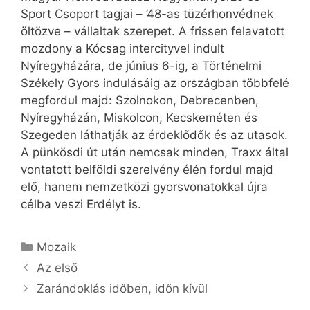
Sport Csoport tagjai – ’48-as tüzérhonvédnek
öltözve – vállaltak szerepet. A frissen felavatott
mozdony a Kócsag intercityvel indult
Nyíregyházára, de június 6-ig, a Történelmi
Székely Gyors indulásáig az országban többfelé
megfordul majd: Szolnokon, Debrecenben,
Nyíregyházán, Miskolcon, Kecskeméten és
Szegeden láthatják az érdeklődők és az utasok.
A pünkösdi út után nemcsak minden, Traxx által
vontatott belföldi szerelvény élén fordul majd
elő, hanem nemzetközi gyorsvonatokkal újra
célba veszi Erdélyt is.
Kategória
Mozaik
Az első
Zarándoklás időben, időn kívül