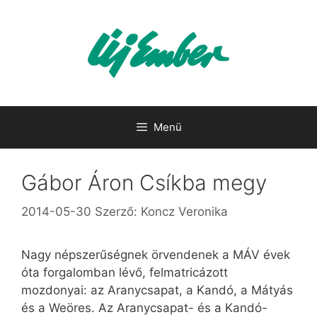
Kilépés
a
tartalomba
Menü
Gábor Áron Csíkba megy
2014-05-30
Szerző:
Koncz Veronika
Nagy népszerűségnek örvendenek a MÁV évek
óta forgalomban lévő, felmatricázott
mozdonyai: az Aranycsapat, a Kandó, a Mátyás
és a Weöres. Az Aranycsapat- és a Kandó-