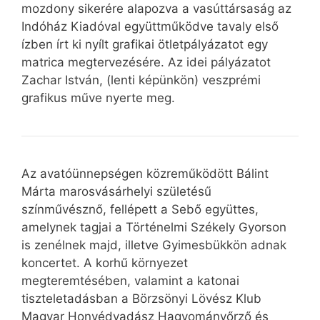
mozdony sikerére alapozva a vasúttársaság az
Indóház Kiadóval együttműködve tavaly első
ízben írt ki nyílt grafikai ötletpályázatot egy
matrica megtervezésére. Az idei pályázatot
Zachar István, (lenti képünkön) veszprémi
grafikus műve nyerte meg.
Az avatóünnepségen közreműködött Bálint
Márta marosvásárhelyi születésű
színművésznő, fellépett a Sebő együttes,
amelynek tagjai a Történelmi Székely Gyorson
is zenélnek majd, illetve Gyimesbükkön adnak
koncertet. A korhű környezet
megteremtésében, valamint a katonai
tiszteletadásban a Börzsönyi Lövész Klub
Magyar Honvédvadász Hagyományőrző és