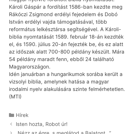
Károli Gáspár a fordítást 1586-ban kezdte meg
Rákóczi Zsigmond erdélyi fejedelem és Dobó
István erdélyi vajda támogatásával, több
református lelkésztársa segítségével. A Károli-
biblia nyomtatását 1589. február 18-án kezdték
el, és 1590. július 20-án fejezték be, és ez alatt
az időszak alatt 700-800 példány készült. Mára
54 példány maradt fenn, ebből 24 található
Magyarországon.
Idén januárban a hungarikumok sorába került a
vizsolyi biblia, amelynek hatása a magyar
irodalmi nyelv alakulására szinte felmérhetetlen.
(MTI)
Kategória
Hírek
Isten hozta, Robot úr!
„Nézz az égre, s meglátod a Balatont…”