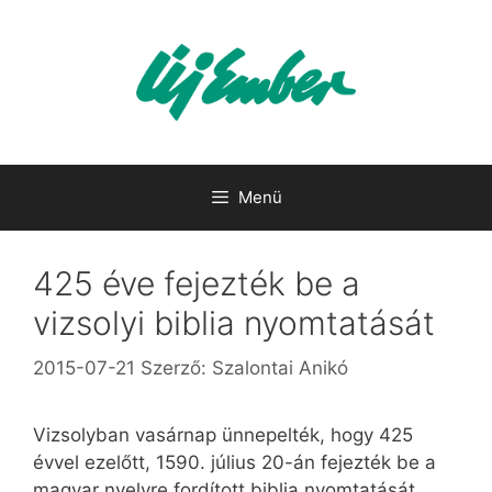
Kilépés
a
tartalomba
Menü
425 éve fejezték be a
vizsolyi biblia nyomtatását
2015-07-21
Szerző:
Szalontai Anikó
Vizsolyban vasárnap ünnepelték, hogy 425
évvel ezelőtt, 1590. július 20-án fejezték be a
magyar nyelvre fordított biblia nyomtatását.