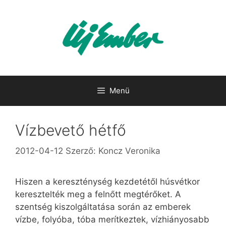
Kilépés
a
tartalomba
Menü
Vízbevető hétfő
2012-04-12
Szerző:
Koncz Veronika
Hiszen a kereszténység kezdetétől húsvétkor
keresztelték meg a felnőtt megtérőket. A
szentség kiszolgáltatása során az emberek
vízbe, folyóba, tóba merítkeztek, vízhiányosabb