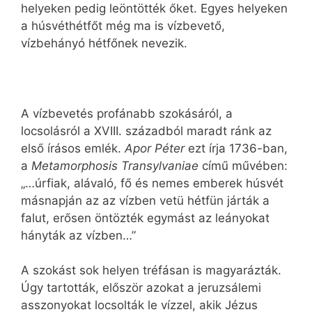
helyeken pedig leöntötték őket. Egyes helyeken
a húsvéthétfőt még ma is vízbevető,
vízbehányó hétfőnek nevezik.
A vízbevetés profánabb szokásáról, a
locsolásról a XVIII. századból maradt ránk az
első írásos emlék.
Apor Péter
ezt írja 1736-ban,
a
Metamorphosis Transylvaniae
című művében:
„…úrfiak, alávaló, fő és nemes emberek húsvét
másnapján az az vízben vetü hétfün járták a
falut, erősen öntözték egymást az leányokat
hányták az vízben…”
A szokást sok helyen tréfásan is magyarázták.
Úgy tartották, először azokat a jeruzsálemi
asszonyokat locsolták le vízzel, akik Jézus