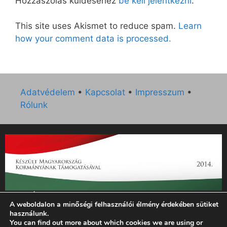
Hozzászólás küldéséhez
be kell jelentkezni
.
This site uses Akismet to reduce spam.
Learn
how your comment data is processed.
Adatvédelem
•
Kapcsolat
•
Impresszum
•
Rólunk
„Az Új Ember katolikus hetilap 2014. évi működésének
A weboldalon a minőségi felhasználói élmény érdekében sütiket
támogatását az EGYH-KCP-14-P-0121 sz. támogatási
használunk.
szerződés keretében 3 000 000 Ft összegben támogatta az
You can find out more about which cookies we are using or