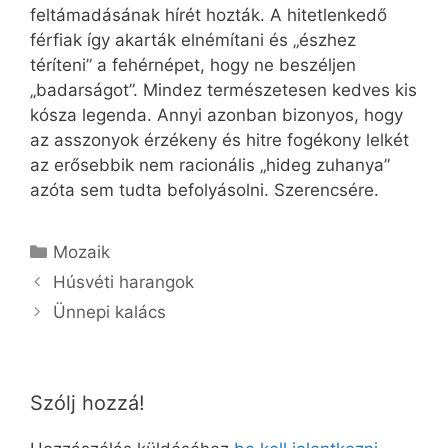
feltámadásának hírét hozták. A hitetlenkedő
férfiak így akarták elnémítani és „észhez
téríteni” a fehérnépet, hogy ne beszéljen
„badarságot”. Mindez természetesen kedves kis
kósza legenda. Annyi azonban bizonyos, hogy
az asszonyok érzékeny és hitre fogékony lelkét
az erősebbik nem racionális „hideg zuhanya”
azóta sem tudta befolyásolni. Szerencsére.
Kategória
Mozaik
Húsvéti harangok
Ünnepi kalács
Szólj hozzá!