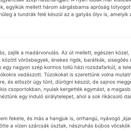
 egyikük mellett három sárgásbarna apróság totyogott. T
ínűleg a tundrák felé készül az a gatyás ölyv is, amely
rás, zajlik a madárvonulás. Az út mellett, egészen közel, 
között vörösbegyek, énekes rigók, barátkák, sisegőés c
k egy nagyon szép kormos tollú házi rozsdafarkút, a tel
pókokra vadászott. Túzokokat is szerettünk volna mutat
zre, és először úgy tűnt, dürögni készül, de sajnos meg
 kis csoportokban, nyulak kergették egymást, a magasban
ztünk egy induló sirálytelepet, ahol a sok rikácsoló da
m fekete, és más a hangjuk is, orrhangú, nyávogó „kjau
lötte a vízen szárcsák úsztak, nászruhás búbos vöcskök