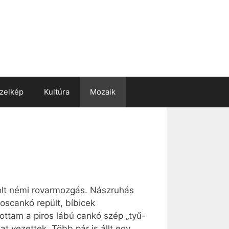
zelkép
Kultúra
Mozaik
volt némi rovarmozgás. Nászruhás
oscankó repült, bíbicek
ottam a piros lábú cankó szép „tyű-
t vezettek. Több pár is állt egy