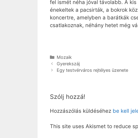
fel ismét néha jóval távolabb. A ki
énekeltek a pacsirták, a bokrok kö
koncertre, amelyben a barátkák cse
csatlakoznak, néhány hetet még vár
Kategória
Mozaik
Gyerekszáj
Egy testvérváros rejtélyes üzenete
Szólj hozzá!
Hozzászólás küldéséhez
be kell je
This site uses Akismet to reduce 