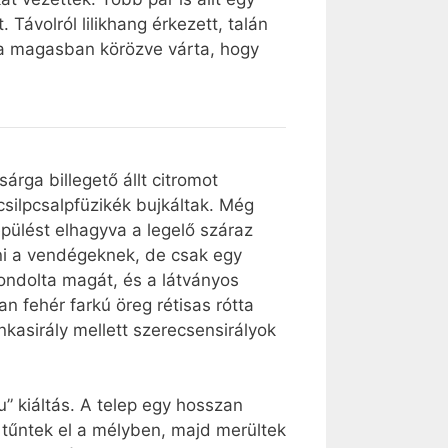
ávolról lilikhang érkezett, talán
ik a magasban körözve várta, hogy
sárga billegető állt citromot
silpcsalpfüzikék bujkáltak. Még
epülést elhagyva a legelő száraz
ni a vendégeknek, de csak egy
gondolta magát, és a látványos
 fehér farkú öreg rétisas rótta
nkasirály mellett szerecsensirályok
” kiáltás. A telep egy hosszan
 tűntek el a mélyben, majd merültek