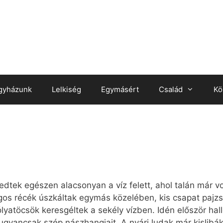
gyházunk
Lelkiség
Egymásért
Család
Kö
edtek egészen alacsonyan a víz felett, ahol talán már 
gos récék úszkáltak egymás közelében, kis csapat pajzs
yatöcsök keresgéltek a sekély vízben. Idén először hall
gyancsak szép nászhangjait. A nyári ludak már kislibáka