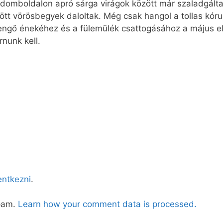
s domboldalon apró sárga virágok között már szaladgálta
zött vörösbegyek daloltak. Még csak hangol a tollas kór
ngő énekéhez és a fülemülék csattogásához a május elej
nunk kell.
lentkezni
.
spam.
Learn how your comment data is processed.