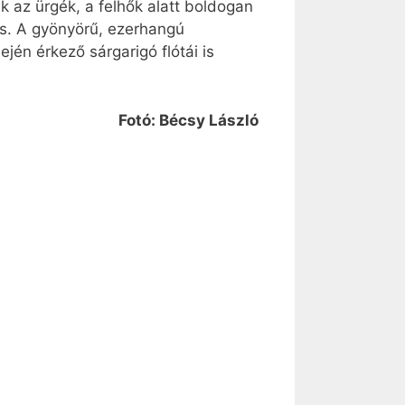
k az ürgék, a felhők alatt boldogan
us. A gyönyörű, ezerhangú
én érkező sárgarigó flótái is
Fotó: Bécsy László