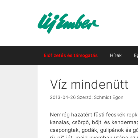
Kilépés
a
tartalomba
Előfizetés és támogatás
Hírek
E
Víz mindenütt
2013-04-26
Szerző:
Schmidt Egon
Nemrég hazatért füsti fecskék repk
kanalas, csörgő, böjti és kenderma
csapongtak, godák, gulipánok és gól
rü-rü”-jét, majd nyomban utána az u